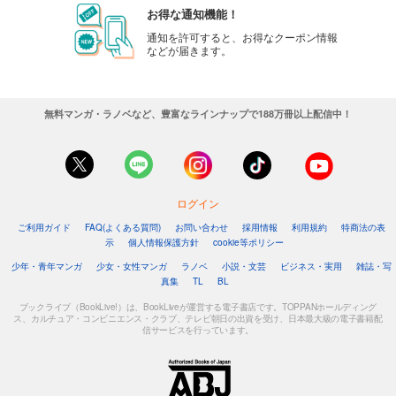
お得な通知機能！
通知を許可すると、お得なクーポン情報
などが届きます。
無料マンガ・ラノベなど、豊富なラインナップで188万冊以上配信中！
ログイン
ご利用ガイド
FAQ(よくある質問)
お問い合わせ
採用情報
利用規約
特商法の表
示
個人情報保護方針
cookie等ポリシー
少年・青年マンガ
少女・女性マンガ
ラノベ
小説・文芸
ビジネス・実用
雑誌・写
真集
TL
BL
ブックライブ（BookLive!）は、BookLiveが運営する電子書店です。TOPPANホールディング
ス、カルチュア・コンビニエンス・クラブ、テレビ朝日の出資を受け、日本最大級の電子書籍配
信サービスを行っています。