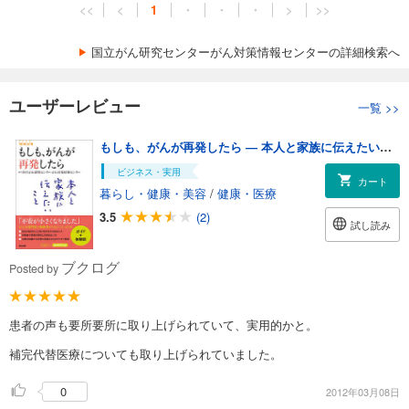
<<
<
1
・
・
・
>
>>
国立がん研究センターがん対策情報センターの詳細検索へ
ユーザーレビュー
一覧
>>
もしも、がんが再発したら ― 本人と家族に伝えたいこと
ビジネス・実用
カート
暮らし・健康・美容
/
健康・医療
3.5
(2)
試し読み
ブクログ
Posted by
患者の声も要所要所に取り上げられていて、実用的かと。
補完代替医療についても取り上げられていました。
0
2012年03月08日