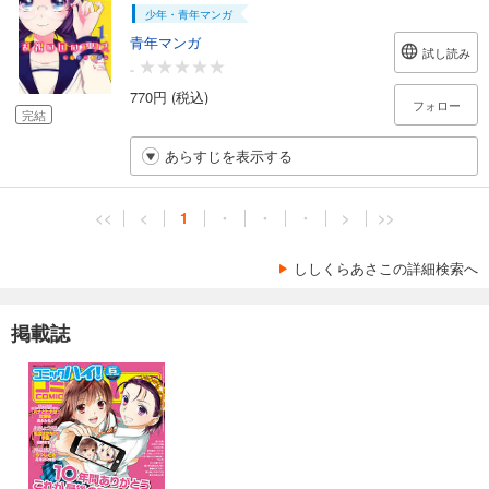
少年・青年マンガ
青年マンガ
試し読み
-
770円 (税込)
フォロー
完結
あらすじを表示する
<<
<
1
・
・
・
>
>>
ししくらあさこの詳細検索へ
掲載誌