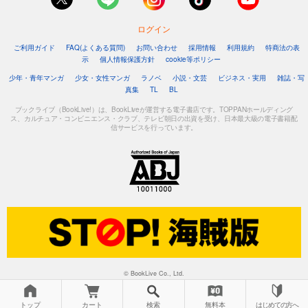
ログイン
ご利用ガイド
FAQ(よくある質問)
お問い合わせ
採用情報
利用規約
特商法の表
示
個人情報保護方針
cookie等ポリシー
少年・青年マンガ
少女・女性マンガ
ラノベ
小説・文芸
ビジネス・実用
雑誌・写
真集
TL
BL
ブックライブ（BookLive!）は、BookLiveが運営する電子書店です。TOPPANホールディング
ス、カルチュア・コンビニエンス・クラブ、テレビ朝日の出資を受け、日本最大級の電子書籍配
信サービスを行っています。
© BookLive Co., Ltd.
トップ
カート
検索
無料本
はじめての方へ