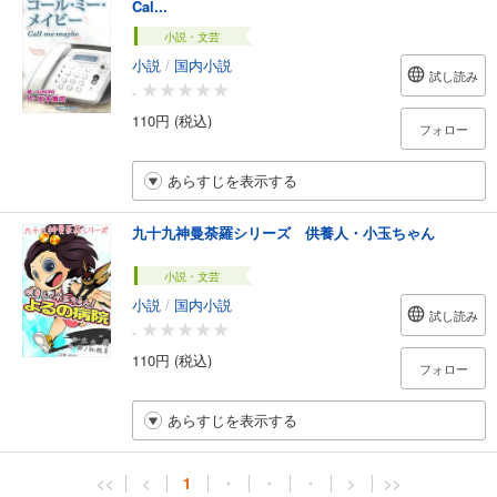
Cal...
小説・文芸
小説
/
国内小説
試し読み
-
110円 (税込)
フォロー
あらすじを表示する
九十九神曼荼羅シリーズ 供養人・小玉ちゃん
小説・文芸
小説
/
国内小説
試し読み
-
110円 (税込)
フォロー
あらすじを表示する
<<
<
1
・
・
・
>
>>