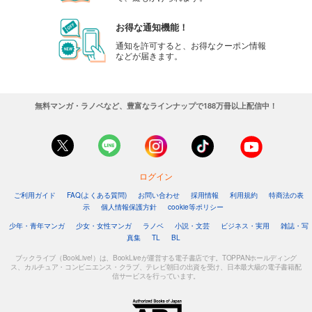
お得な通知機能！
通知を許可すると、お得なクーポン情報
などが届きます。
無料マンガ・ラノベなど、豊富なラインナップで188万冊以上配信中！
ログイン
ご利用ガイド
FAQ(よくある質問)
お問い合わせ
採用情報
利用規約
特商法の表
示
個人情報保護方針
cookie等ポリシー
少年・青年マンガ
少女・女性マンガ
ラノベ
小説・文芸
ビジネス・実用
雑誌・写
真集
TL
BL
ブックライブ（BookLive!）は、BookLiveが運営する電子書店です。TOPPANホールディング
ス、カルチュア・コンビニエンス・クラブ、テレビ朝日の出資を受け、日本最大級の電子書籍配
信サービスを行っています。