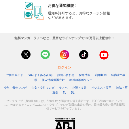
お得な通知機能！
通知を許可すると、お得なクーポン情報
などが届きます。
無料マンガ・ラノベなど、豊富なラインナップで188万冊以上配信中！
ログイン
ご利用ガイド
FAQ(よくある質問)
お問い合わせ
採用情報
利用規約
特商法の表
示
個人情報保護方針
cookie等ポリシー
少年・青年マンガ
少女・女性マンガ
ラノベ
小説・文芸
ビジネス・実用
雑誌・写
真集
TL
BL
ブックライブ（BookLive!）は、BookLiveが運営する電子書店です。TOPPANホールディング
ス、カルチュア・コンビニエンス・クラブ、テレビ朝日の出資を受け、日本最大級の電子書籍配
信サービスを行っています。