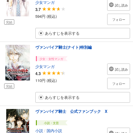
少女マンガ
試し読み
3.7
594円 (税込)
フォロー
完結
あらすじを表示する
ヴァンパイア騎士(ナイト)特別編
少女・女性マンガ
少女マンガ
試し読み
4.3
110円 (税込)
フォロー
完結
あらすじを表示する
ヴァンパイア騎士 公式ファンブック X
小説・文芸
小説
/
国内小説