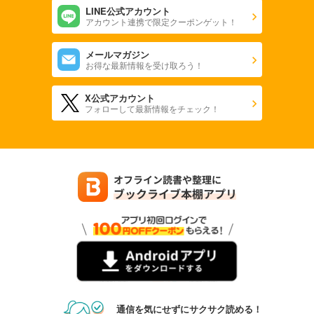
LINE公式アカウント
アカウント連携で限定クーポンゲット！
メールマガジン
お得な最新情報を受け取ろう！
X公式アカウント
フォローして最新情報をチェック！
通信を気にせずにサクサク読める！