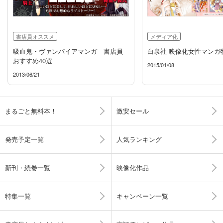
書店員オススメ
メディア化
吸血鬼・ヴァンパイアマンガ 書店員
白泉社 映像化女性マンガ
おすすめ40選
2015/01/08
2013/06/21
まるごと無料本！
激安セール
発売予定一覧
人気ランキング
新刊・続巻一覧
映像化作品
特集一覧
キャンペーン一覧