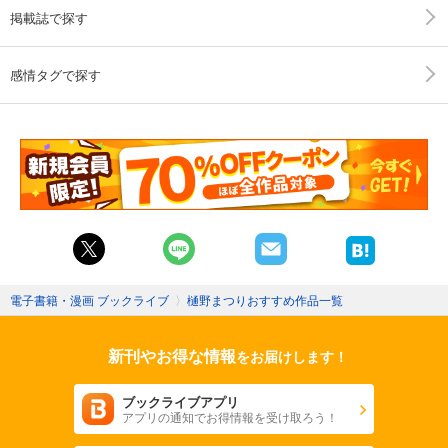
掲載誌で探す
感情タグで探す
電子書籍・漫画 ブックライブ
〉
樋野まつりおすすめ作品一覧
新刊やお得な情報
をお届けします！
ブックライブアプリ
アプリの通知でお得情報を受け取ろう！