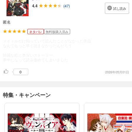
4.4
(47)
試し読み
匿名
ネタバレ
無料版購入済み
タイトルだけ知っていて読んだことがなかった作品
なんでもっと早く読まなかったんだろう
綺麗な絵と奥深いストーリー
夢中になって読み進めてしまいました
0
2026年05月01日
特集・キャンペーン