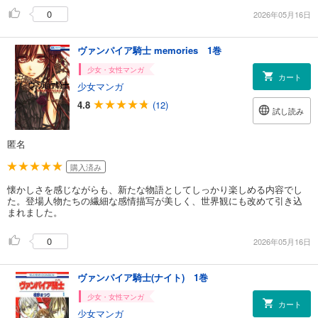
0
2026年05月16日
ヴァンパイア騎士 memories 1巻
少女・女性マンガ
カート
少女マンガ
4.8
(12)
試し読み
匿名
購入済み
懐かしさを感じながらも、新たな物語としてしっかり楽しめる内容でし
た。登場人物たちの繊細な感情描写が美しく、世界観にも改めて引き込
まれました。
0
2026年05月16日
ヴァンパイア騎士(ナイト) 1巻
少女・女性マンガ
カート
少女マンガ