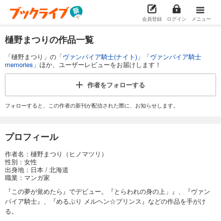
会員登録
ログイン
メニュー
樋野まつりの作品一覧
「樋野まつり」の「
ヴァンパイア騎士(ナイト)
」「
ヴァンパイア騎士
memories
」ほか、ユーザーレビューをお届けします！
作者を
フォローする
フォローすると、この作者の新刊が配信された際に、お知らせします。
プロフィール
作者名：樋野まつり（ヒノマツリ）
性別：女性
出身地：日本 / 北海道
職業：マンガ家
『この夢が覚めたら』でデビュー。『とらわれの身の上」』、『ヴァン
パイア騎士』、『めるぷり メルヘン☆プリンス』などの作品を手がけ
る。