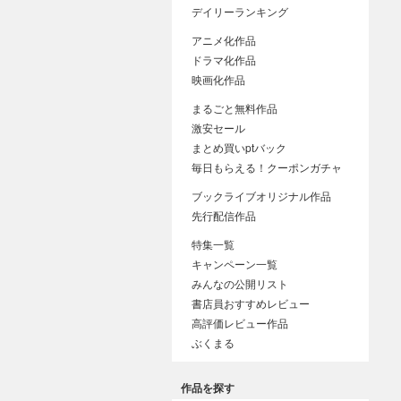
デイリーランキング
アニメ化作品
ドラマ化作品
映画化作品
まるごと無料作品
激安セール
まとめ買いptバック
毎日もらえる！クーポンガチャ
ブックライブオリジナル作品
先行配信作品
特集一覧
キャンペーン一覧
みんなの公開リスト
書店員おすすめレビュー
高評価レビュー作品
ぶくまる
作品を探す