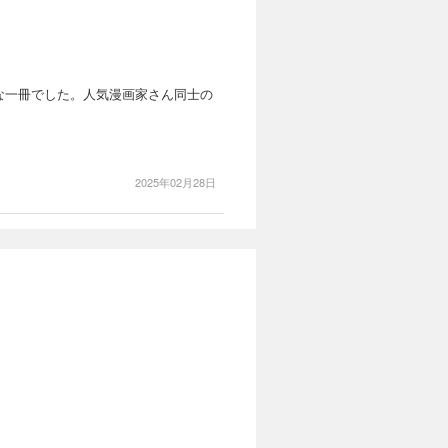
な一冊でした。人気漫画家さん同士の
2025年02月28日