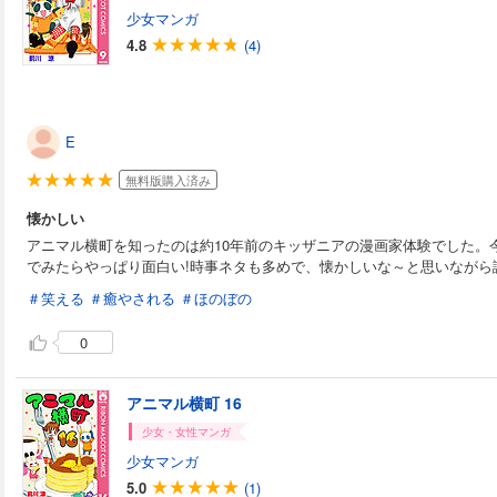
少女マンガ
4.8
(4)
E
無料版購入済み
懐かしい
アニマル横町を知ったのは約10年前のキッザニアの漫画家体験でした。
でみたらやっぱり面白い!時事ネタも多めで、懐かしいな～と思いながら
＃笑える
＃癒やされる
＃ほのぼの
0
アニマル横町 16
少女・女性マンガ
少女マンガ
5.0
(1)