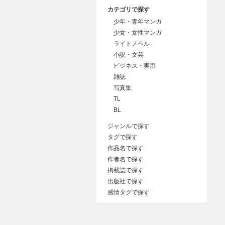
カテゴリで探す
少年・青年マンガ
少女・女性マンガ
ライトノベル
小説・文芸
ビジネス・実用
雑誌
写真集
TL
BL
ジャンルで探す
タグで探す
作品名で探す
作者名で探す
掲載誌で探す
出版社で探す
感情タグで探す