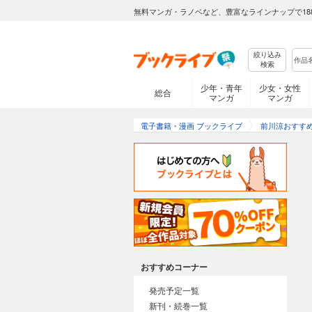
無料マンガ・ラノベなど、豊富なラインナップで18
絞り込み
検索
少年・青年
少女・女性
総合
マンガ
マンガ
電子書籍・漫画 ブックライブ
前川涼おすす
おすすめコーナー
発売予定一覧
新刊・続巻一覧