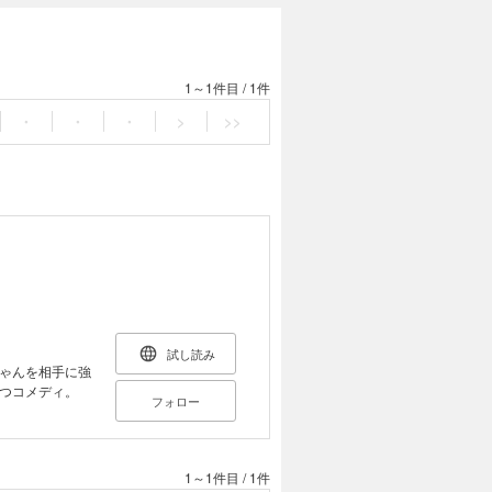
1～1件目
/
1件
・
・
・
>
>>
試し読み
ゃんを相手に強
つコメディ。
フォロー
1～1件目
/
1件