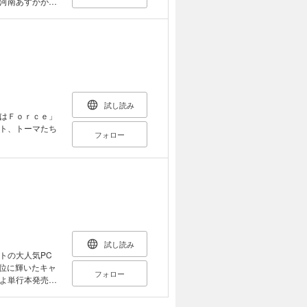
河南あすかがコ
試し読み
はＦｏｒｃｅ」
ト、トーマたち
フォロー
試し読み
トの大人気PC
1位に輝いたキャ
フォロー
よ単行本発売！
下ろしたセクシ