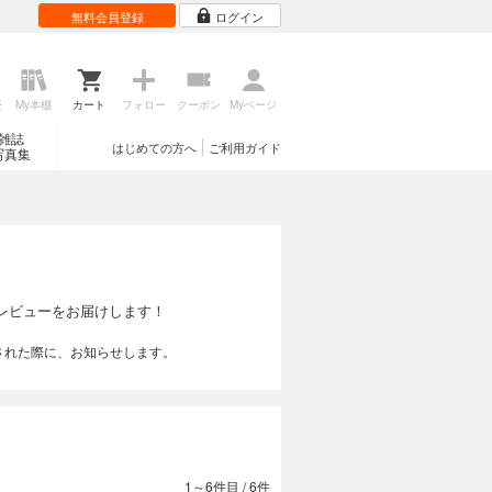
無料会員登録
ログイン
歴
My本棚
カート
フォロー
クーポン
Myページ
雑誌
はじめての方へ
ご利用ガイド
写真集
レビューをお届けします！
された際に、お知らせします。
1～6件目
/
6件