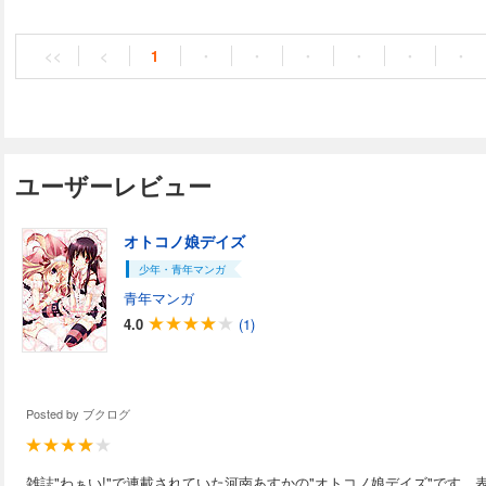
<<
<
1
・
・
・
・
・
・
ユーザーレビュー
オトコノ娘デイズ
少年・青年マンガ
青年マンガ
4.0
(1)
Posted by
ブクログ
雑誌"わぁい!"で連載されていた河南あすかの"オトコノ娘デイズ"です