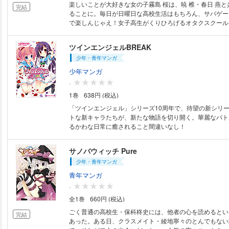
楽しいことが大好きな女の子霧島 桜は、暁 椎・春日 燕
完結
ることに。毎日が日曜日な高校生活はもちろん、サバゲー
で楽しんじゃえ！女子高生がくりひろげるオタクスクール
り描いた4コマ！！
ツインエンジェルBREAK
少年・青年マンガ
少年マンガ
-
1巻
638円 (税込)
「ツインエンジェル」シリーズ10周年で、待望の新シリ
トな新キャラたちが、新たな物語を切り開く。華麗なバト
るかわな日常に癒されること間違いなし！
サノバウィッチ Pure
少年・青年マンガ
青年マンガ
-
全1巻
660円 (税込)
ごく普通の高校生・保科柊史には、他者の心を読めるとい
完結
あった。ある日、クラスメイト・綾地寧々のとんでもない