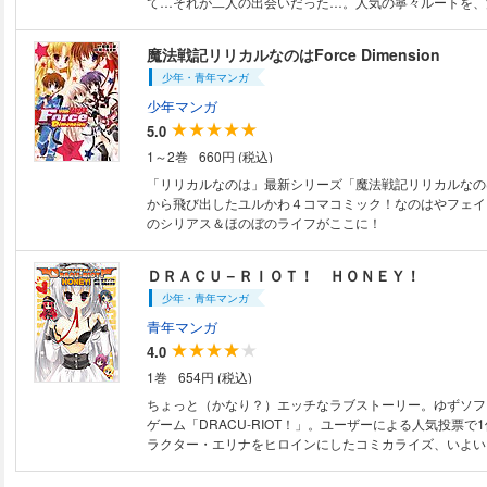
て…それが二人の出会いだった…。人気の寧々ルートを、
ミカライズ！
魔法戦記リリカルなのはForce Dimension
少年・青年マンガ
少年マンガ
5.0
1～2巻
660円 (税込)
「リリカルなのは」最新シリーズ「魔法戦記リリカルなの
から飛び出したユルかわ４コマコミック！なのはやフェイ
のシリアス＆ほのぼのライフがここに！
ＤＲＡＣＵ－ＲＩＯＴ！ ＨＯＮＥＹ！
少年・青年マンガ
青年マンガ
4.0
1巻
654円 (税込)
ちょっと（かなり？）エッチなラブストーリー。ゆずソフ
ゲーム「DRACU-RIOT！」。ユーザーによる人気投票で
ラクター・エリナをヒロインにしたコミカライズ、いよい
ゲームの原画家・こぶいち先生がアース・スター用に描き
ーなカラーイラストも収録！第1話～第7話収録