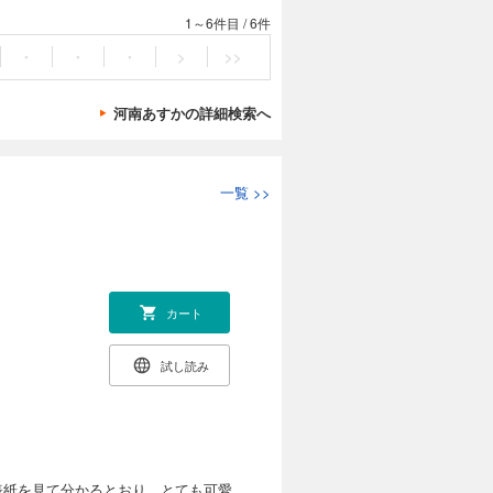
1～6件目
/
6件
・
・
・
>
>>
河南あすかの詳細検索へ
一覧
>>
カート
試し読み
。表紙を見て分かるとおり、とても可愛