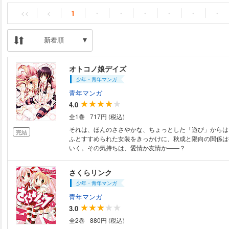
<<
<
1
・
・
・
・
・
・
新着順
オトコノ娘デイズ
少年・青年マンガ
青年マンガ
4.0
全1巻
717円 (税込)
それは、ほんのささやかな、ちょっとした「遊び」からは
完結
ふとすすめられた女装をきっかけに、秋成と陽向の関係は
いく。その気持ちは、愛情か友情か――？
さくらリンク
少年・青年マンガ
青年マンガ
3.0
全2巻
880円 (税込)