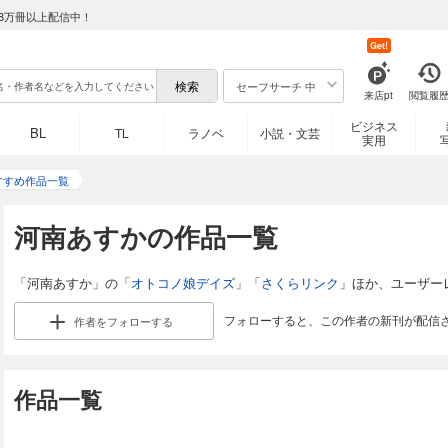
8万冊以上配信中！
Get!
セーフサーチ 中
来店pt
閲覧履
ビジネス
BL
TL
ラノベ
小説・文芸
実用
すすめ作品一覧
河南あすかの作品一覧
「河南あすか」の「
オトコノ娘デイズ
」「
さくらリンク
」ほか、ユーザー
フォローすると、この作者の新刊が配信
作者を
フォローする
作品一覧