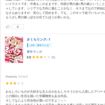
いイラストです。中身もこのままです。内容が男の娘×男の娘ということ
ャしています。シリアスな方向に進むことがなく、キスまでなので終始
なさもありますが、安心して読めます。でも、このキャラ絵でいちゃつ
もう少し男の娘っぽさが出てたほうが良いかな。
0
さくらリンク: 1
少年・青年マンガ
青年マンガ
3.0
(1)
Posted by
ブクログ
おもしろいものが大好きな主人公がおもしろそうだから入居したアパー
との面白い生活を描いた学園物色もある作品。
そしてなにより百合色が濃いのですよ！＞＜
出てくるキャラ出てくるキャラ百合っ気がある感じで読んでて満足させ