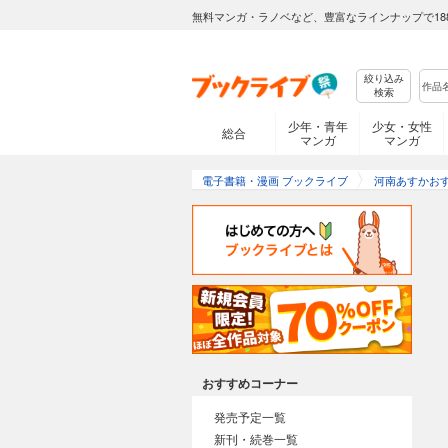
無料マンガ・ラノベなど、豊富なラインナップで18
絞り込み
検索
少年・青年
少女・女性
総合
マンガ
マンガ
電子書籍・漫画 ブックライブ
河南あすかお
おすすめコーナー
発売予定一覧
新刊・続巻一覧