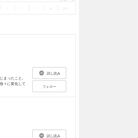
・
・
・
>
>>
試し読み
じまったこと。
徐々に変化して
フォロー
試し読み