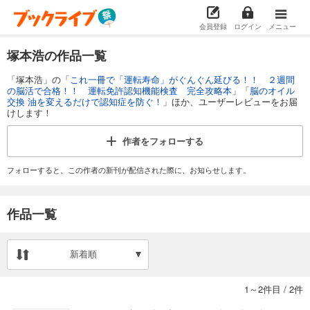
会員登録
ログイン
メニュー
塚本浩の作品一覧
「塚本浩」の「
これ一冊で「運転寿命」がぐんぐん延びる！！ ２週間
の脳活で合格！！ 運転免許認知機能検査 完全攻略本
」「
脳のオイル
交換 油を変えるだけで認知症を防ぐ！
」ほか、ユーザーレビューをお届
けします！
作者を
フォローする
フォローすると、この作者の新刊が配信された際に、お知らせします。
作品一覧
新着順
1～2件目
/
2件