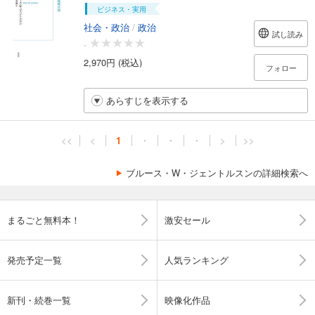
ビジネス・実用
社会・政治
/
政治
試し読み
-
2,970円 (税込)
フォロー
あらすじを表示する
<<
<
1
・
・
・
>
>>
ブルース・W・ジェントルスンの詳細検索へ
まるごと無料本！
激安セール
発売予定一覧
人気ランキング
新刊・続巻一覧
映像化作品