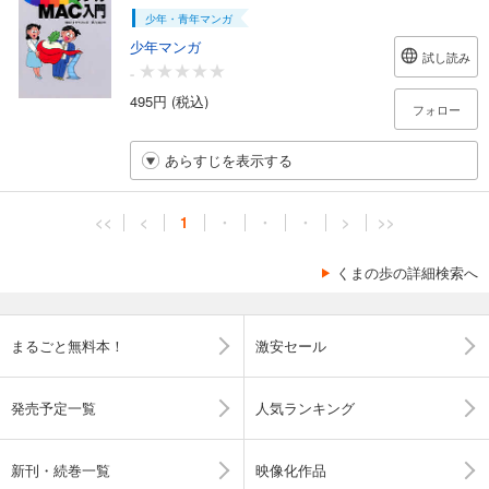
少年・青年マンガ
少年マンガ
試し読み
-
495円 (税込)
フォロー
あらすじを表示する
<<
<
1
・
・
・
>
>>
くまの歩の詳細検索へ
まるごと無料本！
激安セール
発売予定一覧
人気ランキング
新刊・続巻一覧
映像化作品