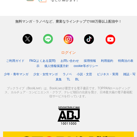
無料マンガ・ラノベなど、豊富なラインナップで188万冊以上配信中！
ログイン
ご利用ガイド
FAQ(よくある質問)
お問い合わせ
採用情報
利用規約
特商法の表
示
個人情報保護方針
cookie等ポリシー
少年・青年マンガ
少女・女性マンガ
ラノベ
小説・文芸
ビジネス・実用
雑誌・写
真集
TL
BL
ブックライブ（BookLive!）は、BookLiveが運営する電子書店です。TOPPANホールディング
ス、カルチュア・コンビニエンス・クラブ、テレビ朝日の出資を受け、日本最大級の電子書籍配
信サービスを行っています。