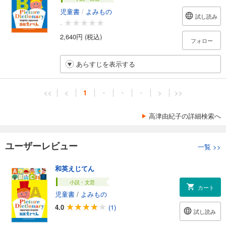
児童書
/
よみもの
試し読み
-
2,640円 (税込)
フォロー
あらすじを表示する
<<
<
1
・
・
・
>
>>
高津由紀子の詳細検索へ
ユーザーレビュー
一覧
>>
和英えじてん
小説・文芸
カート
児童書
/
よみもの
4.0
(1)
試し読み