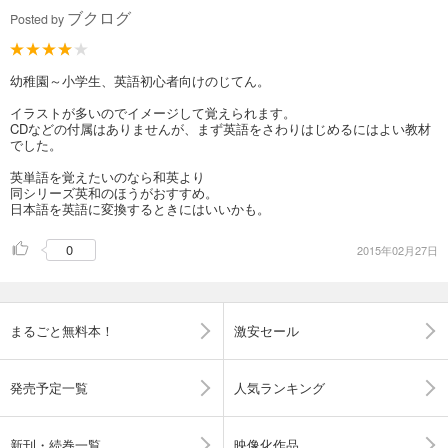
ブクログ
Posted by
幼稚園～小学生、英語初心者向けのじてん。
イラストが多いのでイメージして覚えられます。
CDなどの付属はありませんが、まず英語をさわりはじめるにはよい教材
でした。
英単語を覚えたいのなら和英より
同シリーズ英和のほうがおすすめ。
日本語を英語に変換するときにはいいかも。
0
2015年02月27日
まるごと無料本！
激安セール
発売予定一覧
人気ランキング
新刊・続巻一覧
映像化作品