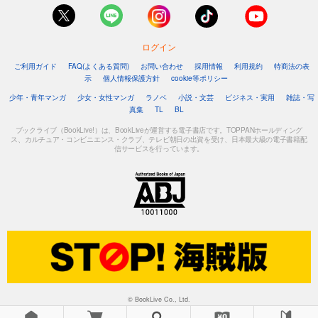
ログイン
ご利用ガイド
FAQ(よくある質問)
お問い合わせ
採用情報
利用規約
特商法の表
示
個人情報保護方針
cookie等ポリシー
少年・青年マンガ
少女・女性マンガ
ラノベ
小説・文芸
ビジネス・実用
雑誌・写
真集
TL
BL
ブックライブ（BookLive!）は、BookLiveが運営する電子書店です。TOPPANホールディング
ス、カルチュア・コンビニエンス・クラブ、テレビ朝日の出資を受け、日本最大級の電子書籍配
信サービスを行っています。
© BookLive Co., Ltd.