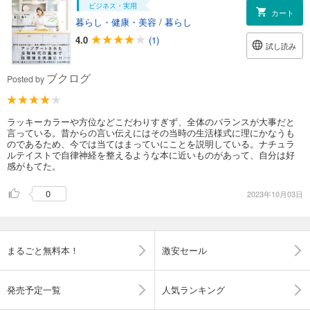
ビジネス・実用
カート
暮らし・健康・美容
/
暮らし
4.0
(1)
試し読み
ブクログ
Posted by
ラッキーカラーや方位などこだわりすぎず、全体のバランスが大事だと
言っている。昔からの言い伝えにはその当時の生活様式に理にかなうも
のであるため、今では当てはまっていにことを説明している。ナチュラ
ルテイストで自律神経を整えるような本に近いものがあって、自分は好
感がもてた。
0
2023年10月03日
まるごと無料本！
激安セール
発売予定一覧
人気ランキング