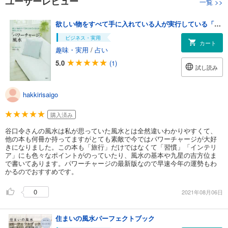
ユーザーレビュー
一覧
>>
欲しい物をすべて手に入れている人が実行している「パワーチャージ」風水
ビジネス・実用
カート
趣味・実用
/
占い
5.0
(1)
試し読み
hakkirisaigo
購入済み
谷口令さんの風水は私が思っていた風水とは全然違いわかりやすくて、
他の本も何冊か持ってますがとても素敵で今ではパワーチャージが大好
きになりました。この本も「旅行」だけではなくて「習慣」「インテリ
ア」にも色々なポイントがのっていたり、風水の基本や九星の吉方位ま
で書いてあります。パワーチャージの最新版なので早速今年の運勢もわ
かるのでおすすめです。
0
2021年08月06日
住まいの風水パーフェクトブック