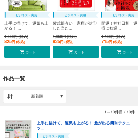
ビジネス・実用
ビジネス・実用
ビジネス・実用
上手に描けて、運気も上
紫式部占い 家康が封印
開運！神社日和 運
がる！ ...
した当た...
様に歓迎...
1,650円 (税込)
1,650円 (税込)
1,430円 (税込)
825
825
715
円 (税込)
円 (税込)
円 (税込)
カート
カート
カート
作品一覧
新着順
1～10件目
/
10件
上手に描けて、運気も上がる！ 差が出る簡単テクニ
ッ...
ビジネス・実用