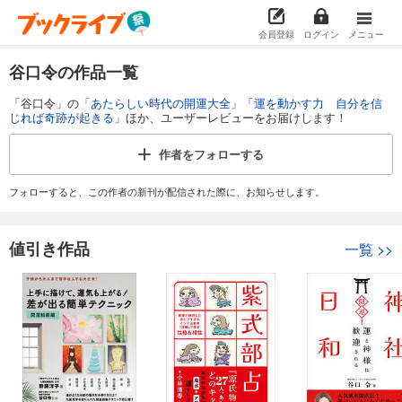
会員登録
ログイン
メニュー
谷口令の作品一覧
「谷口令」の「
あたらしい時代の開運大全
」「
運を動かす力 自分を信
じれば奇跡が起きる
」ほか、ユーザーレビューをお届けします！
作者を
フォローする
フォローすると、この作者の新刊が配信された際に、お知らせします。
値引き作品
一覧
>>