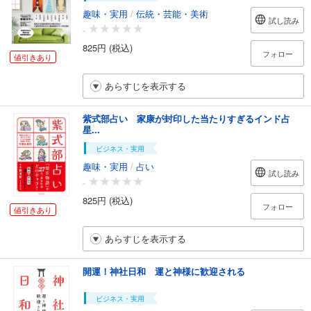
趣味・実用
/
伝統・芸能・美術
試し読み
-
825円 (税込)
フォロー
値引きあり
あらすじを表示する
紫式部占い 家康が封印した当たりすぎるインド占
星...
ビジネス・実用
趣味・実用
/
占い
試し読み
-
825円 (税込)
フォロー
値引きあり
あらすじを表示する
開運！神社日和 運と神様に歓迎される
ビジネス・実用