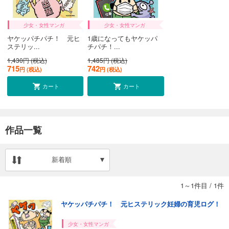
少女・女性マンガ
少女・女性マンガ
ヤケッパチパチ！ 元ヒ
1歳になってもヤケッパ
ステリッ...
チパチ！...
1,430円 (税込)
1,485円 (税込)
715
742
円 (税込)
円 (税込)
カート
カート
作品一覧
新着順
1～1件目
/
1件
ヤケッパチパチ！ 元ヒステリック妊婦の育児ログ！
少女・女性マンガ