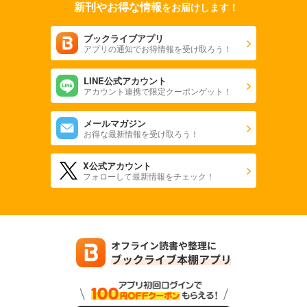
新刊やお得な情報
をお届けします！
ブックライブアプリ
アプリの通知でお得情報を受け取ろう！
LINE公式アカウント
アカウント連携で限定クーポンゲット！
メールマガジン
お得な最新情報を受け取ろう！
X公式アカウント
フォローして最新情報をチェック！