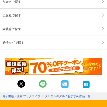
作者名で探す
出版社で探す
掲載誌で探す
感情タグで探す
電子書籍・漫画 ブックライブ
〉
ダルダルのダル子おすすめ作品一覧