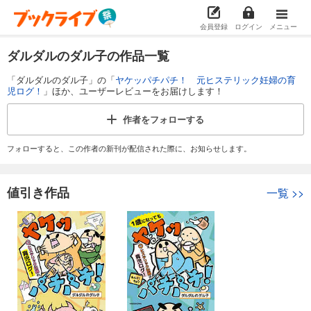
会員登録
ログイン
メニュー
ダルダルのダル子の作品一覧
「ダルダルのダル子」の「
ヤケッパチパチ！ 元ヒステリック妊婦の育
児ログ！
」ほか、ユーザーレビューをお届けします！
作者を
フォローする
フォローすると、この作者の新刊が配信された際に、お知らせします。
値引き作品
一覧
>>