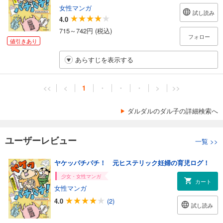
女性マンガ
試し読み
4.0
715～742円 (税込)
フォロー
値引きあり
あらすじを表示する
<<
<
1
・
・
・
>
>>
ダルダルのダル子の詳細検索へ
ユーザーレビュー
一覧
>>
ヤケッパチパチ！ 元ヒステリック妊婦の育児ログ！
少女・女性マンガ
カート
女性マンガ
4.0
(2)
試し読み