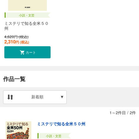
小説・文芸
ミステリで知る全米５０
州
4,620円 (税込)
2,310
円 (税込)
カート
作品一覧
新着順
1～2件目
/
2件
ミステリで知る全米５０州
小説・文芸