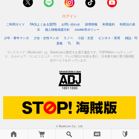
ログイン
ご利用ガイド
FAQ(よくある質問)
お問い合わせ
採用情報
利用規約
特商法の表
示
個人情報保護方針
cookie等ポリシー
少年・青年マンガ
少女・女性マンガ
ラノベ
小説・文芸
ビジネス・実用
雑誌・写
真集
TL
BL
ブックライブ（BookLive!）は、BookLiveが運営する電子書店です。TOPPANホールディング
ス、カルチュア・コンビニエンス・クラブ、テレビ朝日の出資を受け、日本最大級の電子書籍配
信サービスを行っています。
© BookLive Co., Ltd.