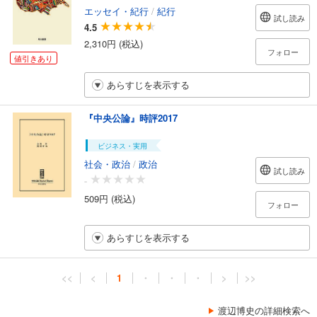
エッセイ・紀行
/
紀行
試し読み
4.5
2,310円 (税込)
フォロー
値引きあり
あらすじを表示する
『中央公論』時評2017
ビジネス・実用
社会・政治
/
政治
試し読み
-
509円 (税込)
フォロー
あらすじを表示する
<<
<
1
・
・
・
>
>>
渡辺博史の詳細検索へ