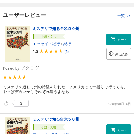
ユーザーレビュー
一覧
>>
ミステリで知る全米５０州
小説・文芸
カート
エッセイ・紀行
/
紀行
4.5
(2)
試し読み
ブクログ
Posted by
ミステリを通じて州の特徴を知れた！アメリカって一括りで行っても、
やっぱデカいからそれぞれ違うよなあ！
0
2026年05月16日
ミステリで知る全米５０州
小説・文芸
カート