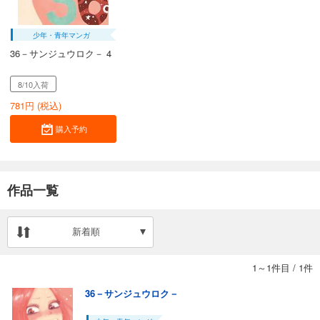
少年・青年マンガ
36－サンジュウロク－ 4
8/10入荷
781
円 (税込)
購入予約
作品一覧
新着順
1～1件目
/
1件
36－サンジュウロク－