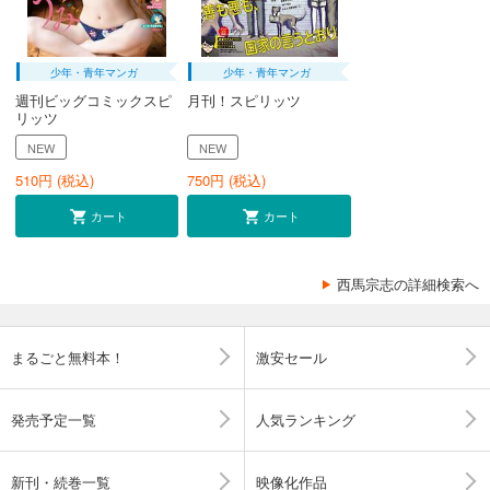
少年・青年マンガ
少年・青年マンガ
週刊ビッグコミックスピ
月刊！スピリッツ
リッツ
NEW
NEW
510
円 (税込)
750
円 (税込)
カート
カート
西馬宗志の詳細検索へ
まるごと無料本！
激安セール
発売予定一覧
人気ランキング
新刊・続巻一覧
映像化作品