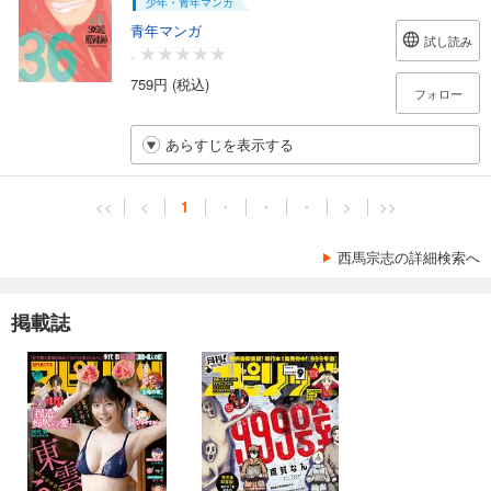
少年・青年マンガ
青年マンガ
試し読み
-
759円 (税込)
フォロー
あらすじを表示する
<<
<
1
・
・
・
>
>>
西馬宗志の詳細検索へ
掲載誌