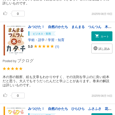
詳しいものです。
0
2025年08月19日
みつけた！ 自然のかたち まんまる つんつん 木のカタチ
ビジネス・実用
カート
学術・語学
/
学習・知育
5.0
(1)
試し読み
ブクログ
Posted by
木の形の観察、絵も文章もわかりやすく、その法則を学ぶのに良い絵本
だと思う。大人でもそうだったんだと学ぶことがあります。巻末の解説
は詳しいものです。
0
2025年08月14日
みつけた！ 自然のかたち ひらひら ふさふさ 花のカタチ