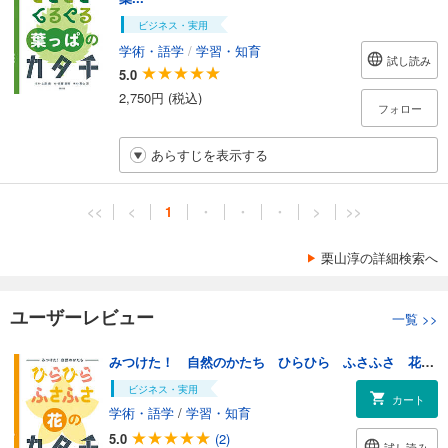
ビジネス・実用
学術・語学
/
学習・知育
試し読み
5.0
2,750円 (税込)
フォロー
あらすじを表示する
<<
<
1
・
・
・
>
>>
栗山淳の詳細検索へ
ユーザーレビュー
一覧
>>
みつけた！ 自然のかたち ひらひら ふさふさ 花のカタチ
ビジネス・実用
カート
学術・語学
/
学習・知育
5.0
(2)
試し読み