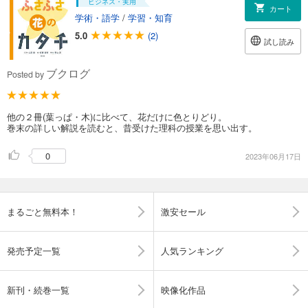
ビジネス・実用
カート
学術・語学
/
学習・知育
5.0
(2)
試し読み
ブクログ
Posted by
他の２冊(葉っぱ・木)に比べて、花だけに色とりどり。
巻末の詳しい解説を読むと、昔受けた理科の授業を思い出す。
0
2023年06月17日
まるごと無料本！
激安セール
発売予定一覧
人気ランキング
新刊・続巻一覧
映像化作品