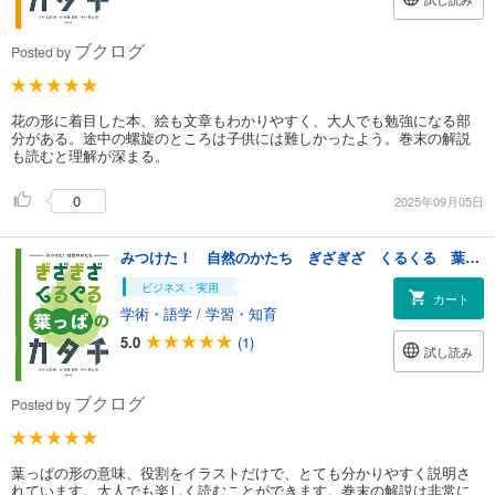
ブクログ
Posted by
花の形に着目した本、絵も文章もわかりやすく、大人でも勉強になる部
分がある。途中の螺旋のところは子供には難しかったよう。巻末の解説
も読むと理解が深まる。
0
2025年09月05日
みつけた！ 自然のかたち ぎざぎざ くるくる 葉っぱのカタチ
ビジネス・実用
カート
学術・語学
/
学習・知育
5.0
(1)
試し読み
ブクログ
Posted by
葉っぱの形の意味、役割をイラストだけで、とても分かりやすく説明さ
れています。大人でも楽しく読むことができます。巻末の解説は非常に