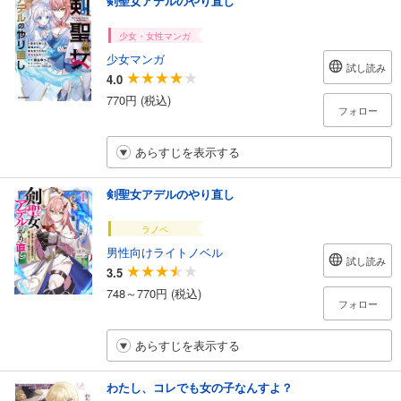
剣聖女アデルのやり直し
少女・女性マンガ
少女マンガ
試し読み
4.0
770円 (税込)
フォロー
あらすじを表示する
剣聖女アデルのやり直し
ラノベ
男性向けライトノベル
試し読み
3.5
748～770円 (税込)
フォロー
あらすじを表示する
わたし、コレでも女の子なんすよ？