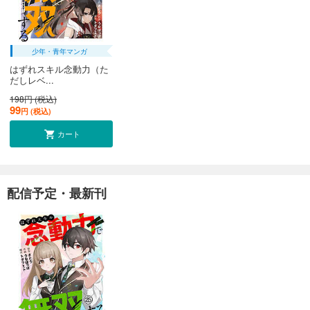
少年・青年マンガ
はずれスキル念動力（た
だしレベ...
198円 (税込)
99
円 (税込)
カート
配信予定・最新刊