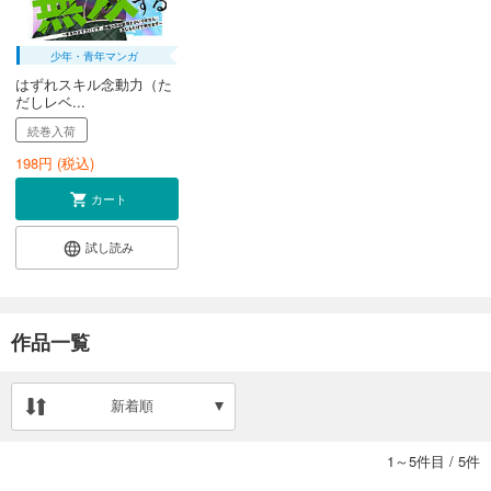
少年・青年マンガ
はずれスキル念動力（た
だしレベ...
続巻入荷
198
円 (税込)
カート
試し読み
作品一覧
新着順
1～5件目
/
5件