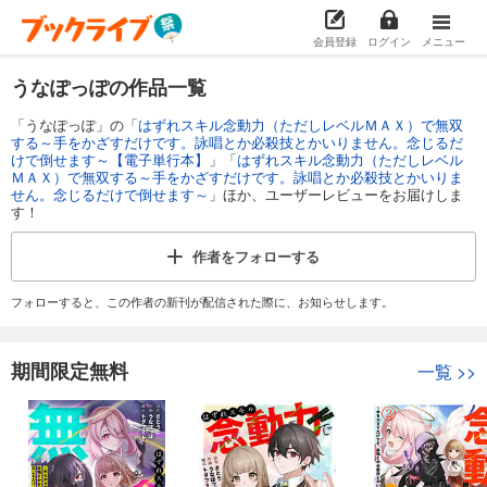
会員登録
ログイン
メニュー
うなぽっぽの作品一覧
「うなぽっぽ」の「
はずれスキル念動力（ただしレベルＭＡＸ）で無双
する～手をかざすだけです。詠唱とか必殺技とかいりません。念じるだ
けで倒せます～【電子単行本】
」「
はずれスキル念動力（ただしレベル
ＭＡＸ）で無双する～手をかざすだけです。詠唱とか必殺技とかいりま
せん。念じるだけで倒せます～
」ほか、ユーザーレビューをお届けしま
す！
作者を
フォローする
フォローすると、この作者の新刊が配信された際に、お知らせします。
期間限定無料
一覧
>>