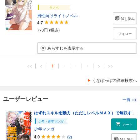
ラノベ
男性向けライトノベル
試し読み
4.7
770円 (税込)
フォロー
あらすじを表示する
<<
<
1
・
・
・
>
>>
うなぽっぽの詳細検索へ
ユーザーレビュー
一覧
>>
はずれスキル念動力（ただしレベルＭＡＸ）で無双する～手をかざすだけです。詠唱とか必殺技とかいりません。念じるだけで倒せます～(2)
少年・青年マンガ
カート
少年マンガ
4.0
(2)
試し読み