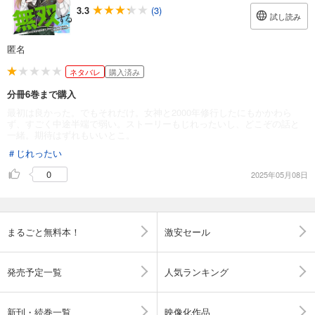
3.3
(3)
試し読み
匿名
ネタバレ
購入済み
分冊6巻まで購入
最初は良かった。でもそれだけ。女神と2000年修行したにもかかわら
ず、すごく中途半端で弱い。ストーリーもじれったいし、どこぞの話と
一緒。期待はずれもいいとこ。
＃じれったい
0
2025年05月08日
まるごと無料本！
激安セール
発売予定一覧
人気ランキング
新刊・続巻一覧
映像化作品