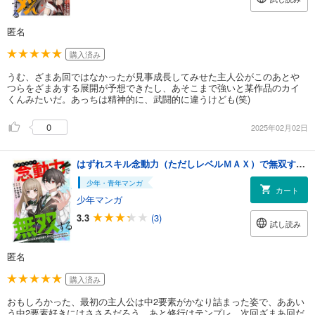
匿名
購入済み
うむ、ざまあ回ではなかったが見事成長してみせた主人公がこのあとや
つらをざまあする展開が予想できたし、あそこまで強いと某作品のカイ
くんみたいだ。あっちは精神的に、武闘的に違うけども(笑)
0
2025年02月02日
はずれスキル念動力（ただしレベルＭＡＸ）で無双する～手をかざすだけです。詠唱とか必殺技とかいりません。念じるだけで倒せます～(1)
少年・青年マンガ
カート
少年マンガ
3.3
(3)
試し読み
匿名
購入済み
おもしろかった、最初の主人公は中2要素がかなり詰まった姿で、ああい
う中2要素好きにはささるだろう。あと修行はテンプレ、次回ざまあ回だ