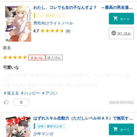
わたし、コレでも女の子なんすよ？ ～最高の男友達だと思っていた後輩が、じつは美少女だった件～【電子特別版】
ラノベ
カート
男性向けライトノベル
4.7
(6)
試し読み
匿名
ネタバレ
購入済み
可愛いな
こういう可愛い後輩の子がだんだん恋愛対象になっていく感じすごく面
白い！
今まで意識してなかったのに可愛く感じるんだろうな
＃笑える
＃ハッピー
＃アツい
0
2024年05月03日
はずれスキル念動力（ただしレベルＭＡＸ）で無双する～手をかざすだけです。詠唱とか必殺技とかいりません。念じるだけで倒せます～(1)
少年・青年マンガ
カート
少年マンガ