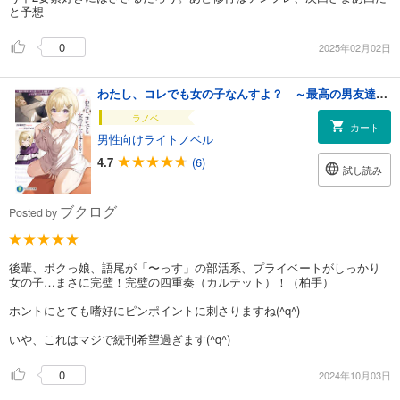
と予想
0
2025年02月02日
わたし、コレでも女の子なんすよ？ ～最高の男友達だと思っていた後輩が、じつは美少女だった件～【電子特別版】
ラノベ
カート
男性向けライトノベル
4.7
(6)
試し読み
ブクログ
Posted by
後輩、ボクっ娘、語尾が「〜っす」の部活系、プライベートがしっかり
女の子…まさに完璧！完璧の四重奏（カルテット）！（柏手）
ホントにとても嗜好にピンポイントに刺さりますね(^q^)
いや、これはマジで続刊希望過ぎます(^q^)
0
2024年10月03日