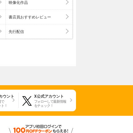
映像化作品
書店員おすすめレビュー
先行配信
アカウント
X公式アカウント
携で
フォローして最新情報
ット！
をチェック！