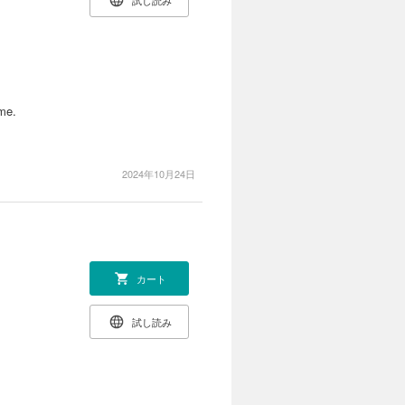
 me.
2024年10月24日
カート
試し読み