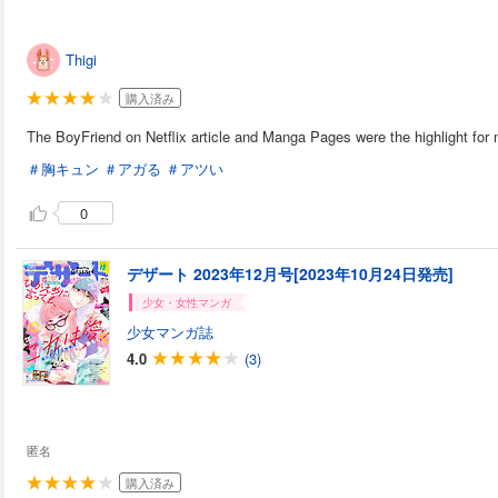
Thigi
購入済み
The BoyFriend on Netflix article and Manga Pages were the highlight for
＃胸キュン
＃アガる
＃アツい
0
デザート 2023年12月号[2023年10月24日発売]
少女・女性マンガ
少女マンガ誌
4.0
(3)
匿名
購入済み