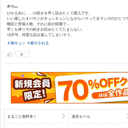
ホゥ｡｡
ひかえめに、、の続きを早く読みたくて購入です。
いい歳したオバサンがキュンキュンしながらハマってるマンガのひとつ
物語と登場人物、それに絵が綺麗で…
早くも禅リサの続きが読みたくてたまらない。
12月号、何度も読み返してしまいそう。
＃胸キュン
＃癒やされる
0
まるごと無料本！
激安セール