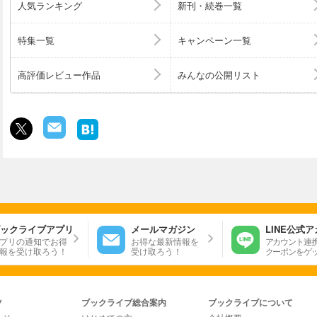
人気ランキング
新刊・続巻一覧
特集一覧
キャンペーン一覧
高評価レビュー作品
みんなの公開リスト
ックライブアプリ
メールマガジン
LINE公式
プリの通知でお得
お得な最新情報を
アカウント連
報を受け取ろう！
受け取ろう！
クーポンをゲ
ツ
ブックライブ総合案内
ブックライブについて