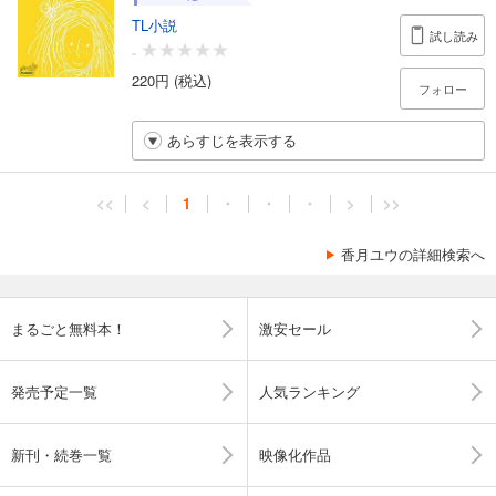
TL小説
試し読み
-
220円 (税込)
フォロー
あらすじを表示する
<<
<
1
・
・
・
>
>>
香月ユウの詳細検索へ
まるごと無料本！
激安セール
発売予定一覧
人気ランキング
新刊・続巻一覧
映像化作品