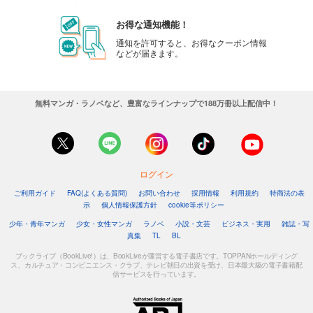
お得な通知機能！
通知を許可すると、お得なクーポン情報
などが届きます。
無料マンガ・ラノベなど、豊富なラインナップで188万冊以上配信中！
ログイン
ご利用ガイド
FAQ(よくある質問)
お問い合わせ
採用情報
利用規約
特商法の表
示
個人情報保護方針
cookie等ポリシー
少年・青年マンガ
少女・女性マンガ
ラノベ
小説・文芸
ビジネス・実用
雑誌・写
真集
TL
BL
ブックライブ（BookLive!）は、BookLiveが運営する電子書店です。TOPPANホールディング
ス、カルチュア・コンビニエンス・クラブ、テレビ朝日の出資を受け、日本最大級の電子書籍配
信サービスを行っています。