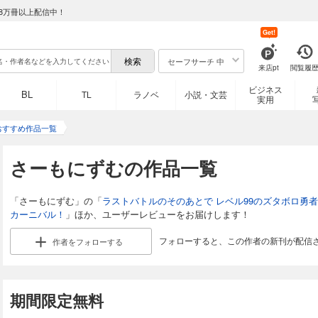
8万冊以上配信中！
Get!
セーフサーチ 中
来店pt
閲覧履
ビジネス
BL
TL
ラノベ
小説・文芸
実用
おすすめ作品一覧
さーもにずむの作品一覧
「さーもにずむ」の「
ラストバトルのそのあとで レベル99のズタボロ勇
カーニバル！
」ほか、ユーザーレビューをお届けします！
フォローすると、この作者の新刊が配信
作者を
フォローする
期間限定無料