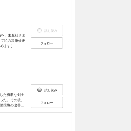
試し読み
画を、出版社さま
って絵の加筆修正
フォロー
読めます）
試し読み
した勇敢な剣士
った。その後、
フォロー
働環境の改善だ
いざ開幕！