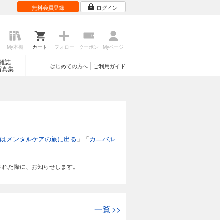
無料会員登録
ログイン
歴
My本棚
カート
フォロー
クーポン
Myページ
雑誌
はじめての方へ
ご利用ガイド
写真集
者はメンタルケアの旅に出る
」「
カニバル
された際に、お知らせします。
一覧
>>