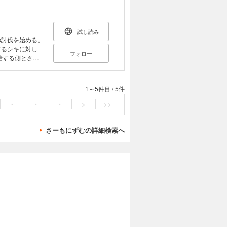
試し読み
の討伐を始める。
するシキに対し
フォロー
深めていく…!?
織りなす異色のコ
1～5件目
/
5件
・
・
・
>
>>
さーもにずむの詳細検索へ