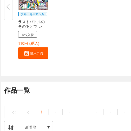
少年・青年マンガ
ラストバトルの
そのあとで レ
ベ...
12/7入荷
110
円 (税込)
購入予約
作品一覧
<<
<
1
・
・
・
・
・
・
新着順