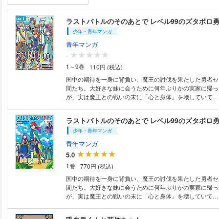
少年・青年マンガ
青年マンガ
-
1～9巻
110円 (税込)
国中の期待を一身に背負い、魔王の討伐を果たした勇者セ
間たち。大好きな妹に会うために何年ぶりかの実家に帰っ
が、実は魔王との戦いの末に「心と身体」を壊していて…!
ズタボロ勇者ーー今度は自分を救うための旅に出る。
ラストバトルのそのあとで レベル99のズタボロ
少年・青年マンガ
青年マンガ
5.0
1巻
770円 (税込)
国中の期待を一身に背負い、魔王の討伐を果たした勇者セ
間たち。大好きな妹に会うために何年ぶりかの実家に帰っ
が、実は魔王との戦いの末に「心と身体」を壊していて…!
ズタボロ勇者ーー今度は自分を救うための旅に出る。