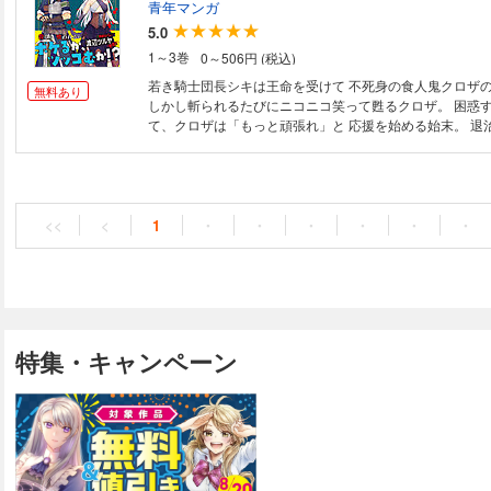
青年マンガ
5.0
1～3巻
0～506円 (税込)
若き騎士団長シキは王命を受けて 不死身の食人鬼クロザ
無料あり
しかし斬られるたびにニコニコ笑って甦るクロザ。 困惑
て、クロザは「もっと頑張れ」と 応援を始める始末。 退治する側とされ
る側。 性格も種族も違う二人だけど殺し合いが 二人の仲を
職務に実直な騎士団長と死にたがりの食人鬼ヒロインが 
メディーがいま幕を開ける…！
<<
<
1
・
・
・
・
・
・
特集・キャンペーン