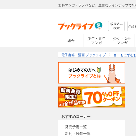
無料マンガ・ラノベなど、豊富なラインナップで18
絞り込み
検索
少年・青年
少女・女性
総合
マンガ
マンガ
電子書籍・漫画 ブックライブ
さーもにずむ
おすすめコーナー
発売予定一覧
新刊・続巻一覧