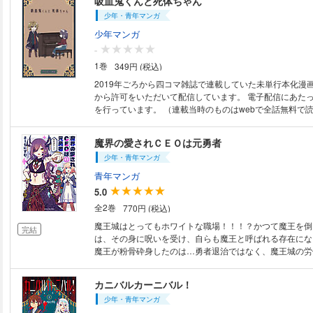
吸血鬼くんと死体ちゃん
少年・青年マンガ
少年マンガ
-
1巻
349円 (税込)
2019年ごろから四コマ雑誌で連載していた未単行本化漫
から許可をいただいて配信しています。 電子配信にあた
を行っています。 （連載当時のものはwebで全話無料で
魔界の愛されＣＥＯは元勇者
少年・青年マンガ
青年マンガ
5.0
全2巻
770円 (税込)
魔王城はとってもホワイトな職場！！！？かつて魔王を倒
完結
は、その身に呪いを受け、自らも魔王と呼ばれる存在にな
魔王が粉骨砕身したのは…勇者退治ではなく、魔王城の労
った…！！？ファンタジックなお仕事コメディー４コマ、
カニバルカーニバル！
少年・青年マンガ