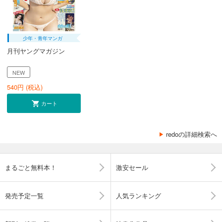
少年・青年マンガ
月刊ヤングマガジン
NEW
540
円 (税込)
カート
redoの詳細検索へ
まるごと無料本！
激安セール
発売予定一覧
人気ランキング