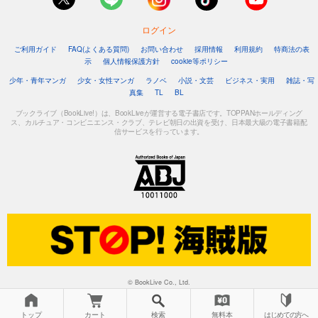
ログイン
ご利用ガイド
FAQ(よくある質問)
お問い合わせ
採用情報
利用規約
特商法の表
示
個人情報保護方針
cookie等ポリシー
少年・青年マンガ
少女・女性マンガ
ラノベ
小説・文芸
ビジネス・実用
雑誌・写
真集
TL
BL
ブックライブ（BookLive!）は、BookLiveが運営する電子書店です。TOPPANホールディング
ス、カルチュア・コンビニエンス・クラブ、テレビ朝日の出資を受け、日本最大級の電子書籍配
信サービスを行っています。
© BookLive Co., Ltd.
トップ
カート
検索
無料本
はじめての方へ