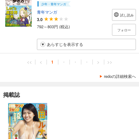
少年・青年マンガ
青年マンガ
試し読み
3.0
792～803円 (税込)
フォロー
あらすじを表示する
<<
<
1
・
・
・
>
>>
redoの詳細検索へ
掲載誌