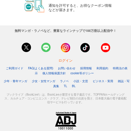
通知を許可すると、お得なクーポン情報
などが届きます。
無料マンガ・ラノベなど、豊富なラインナップで188万冊以上配信中！
ログイン
ご利用ガイド
FAQ(よくある質問)
お問い合わせ
採用情報
利用規約
特商法の表
示
個人情報保護方針
cookie等ポリシー
少年・青年マンガ
少女・女性マンガ
ラノベ
小説・文芸
ビジネス・実用
雑誌・写
真集
TL
BL
ブックライブ（BookLive!）は、BookLiveが運営する電子書店です。TOPPANホールディング
ス、カルチュア・コンビニエンス・クラブ、テレビ朝日の出資を受け、日本最大級の電子書籍配
信サービスを行っています。