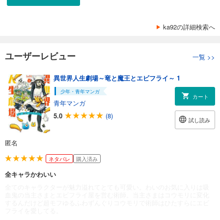
ka92の詳細検索へ
ユーザーレビュー
一覧
>>
異世界人生劇場～竜と魔王とエビフライ～ 1
少年・青年マンガ
カート
青年マンガ
5.0
(8)
試し読み
匿名
ネタバレ
購入済み
全キャラかわいい
全てのキャラクターが魅力溢れてとても可愛い。わいのお気に入りは吸
血鬼の当主さまとエビフライ屋を営む術師。当主さまはコウモリに変化
するんだけど超モフゆるふわずんぐりコウモリで術師はひたすらにエビ
フライを愛してる。