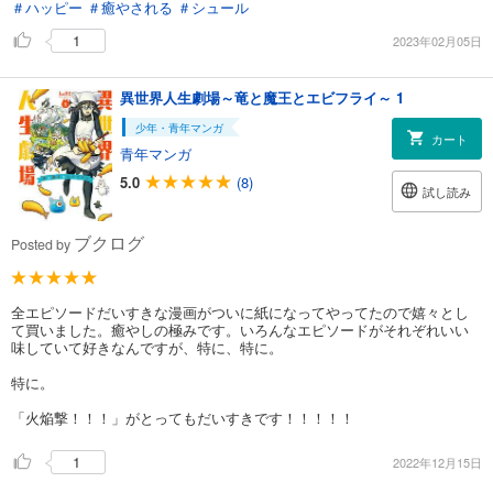
＃ハッピー
＃癒やされる
＃シュール
1
2023年02月05日
異世界人生劇場～竜と魔王とエビフライ～ 1
少年・青年マンガ
カート
青年マンガ
5.0
(8)
試し読み
ブクログ
Posted by
全エピソードだいすきな漫画がついに紙になってやってたので嬉々とし
て買いました。癒やしの極みです。いろんなエピソードがそれぞれいい
味していて好きなんですが、特に、特に。
特に。
「火焔撃！！！」がとってもだいすきです！！！！！
1
2022年12月15日