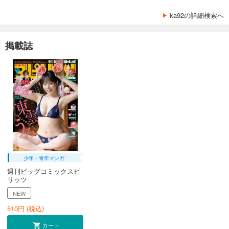
ka92の詳細検索へ
掲載誌
少年・青年マンガ
週刊ビッグコミックスピ
リッツ
NEW
510
円 (税込)
カート