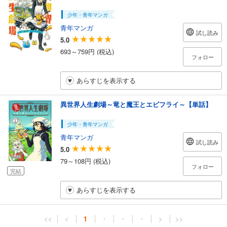
少年・青年マンガ
青年マンガ
試し読み
5.0
693～759円 (税込)
フォロー
あらすじを表示する
異世界人生劇場～竜と魔王とエビフライ～【単話】
少年・青年マンガ
青年マンガ
試し読み
5.0
79～108円 (税込)
フォロー
完結
あらすじを表示する
<<
<
1
・
・
・
>
>>