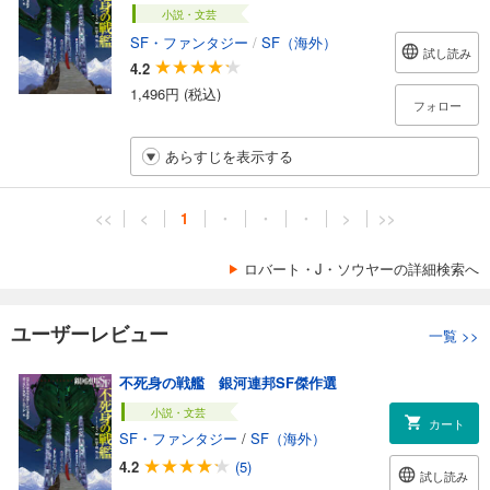
小説・文芸
SF・ファンタジー
/
SF（海外）
試し読み
4.2
1,496円 (税込)
フォロー
あらすじを表示する
<<
<
1
・
・
・
>
>>
ロバート・J・ソウヤーの詳細検索へ
ユーザーレビュー
一覧
>>
不死身の戦艦 銀河連邦SF傑作選
小説・文芸
カート
SF・ファンタジー
/
SF（海外）
4.2
(5)
試し読み