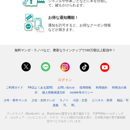
ジャンルや作家ごとなどに本を分類し
て、鍵もかけられます。
お得な通知機能！
通知を許可すると、お得なクーポン情報
などが届きます。
無料マンガ・ラノベなど、豊富なラインナップで188万冊以上配信中！
ログイン
ご利用ガイド
FAQ(よくある質問)
お問い合わせ
採用情報
利用規約
特商法の表
示
個人情報保護方針
cookie等ポリシー
少年・青年マンガ
少女・女性マンガ
ラノベ
小説・文芸
ビジネス・実用
雑誌・写
真集
TL
BL
ブックライブ（BookLive!）は、BookLiveが運営する電子書店です。TOPPANホールディング
ス、カルチュア・コンビニエンス・クラブ、テレビ朝日の出資を受け、日本最大級の電子書籍配
信サービスを行っています。