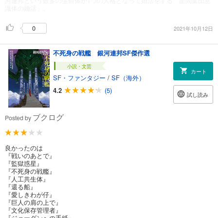
河連邦という数多の生命体が1つの人格となって婚活をする「星間集団意
識体の婚活」。
0
2021年10月12日
不死身の戦艦 銀河連邦SF傑作選
小説・文芸
カート
SF・ファンタジー
/
SF（海外）
4.2
(5)
試し読み
ブクログ
Posted by
良かったのは
『戦いのあとで』
『監獄惑星』
『不死身の戦艦』
『人工共生体』
『還る船』
『愛しきわが仔』
『巨人の肩の上で』
『文化保存管理者』
『ジョーダンへの手紙』