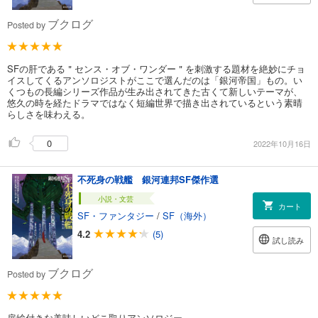
ブクログ
Posted by
SFの肝である＂センス・オブ・ワンダー＂を刺激する題材を絶妙にチョ
イスしてくるアンソロジストがここで選んだのは「銀河帝国」もの。い
くつもの長編シリーズ作品が生み出されてきた古くて新しいテーマが、
悠久の時を経たドラマではなく短編世界で描き出されているという素晴
らしさを味わえる。
0
2022年10月16日
不死身の戦艦 銀河連邦SF傑作選
小説・文芸
カート
SF・ファンタジー
/
SF（海外）
4.2
(5)
試し読み
ブクログ
Posted by
扉絵付きな美味しいどこ取りアンソロジー