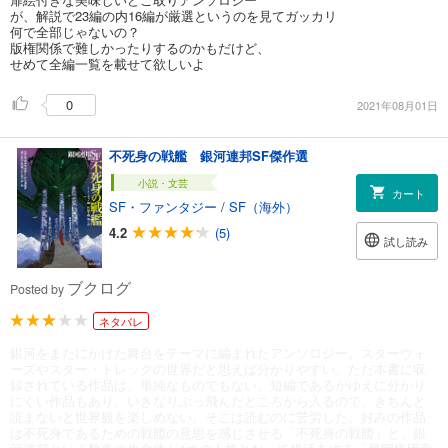
が、解説で23編の内16編が厳選というのを見てガッカリ
何で全部じゃないの？
版権関係で難しかったりするのかもだけど、
せめて全編一覧を載せて欲しいよ
0
2021年08月01日
不死身の戦艦 銀河連邦SF傑作選
小説・文芸
カート
SF・ファンタジー
/
SF（海外）
4.2
(5)
試し読み
ブクログ
Posted by
ネタバレ
銀河をまたにかけた舞台をテーマに編まれたアンソロジー。スターウォ
ーズやスター・トレックの世界だと思えば分かりやすい。ただ本書に収
録されている作品は、単純なものでもない。短編であるがゆえに分かり
にくい作品もあり、いきなりぶっ飛んだところから入るので、きちんと
読まないと世界観を楽しめない。そこは読むのに苦労した。好みの作品
は不死身であるための戦艦の意思を感じさせる「不死身の戦艦」と、銀