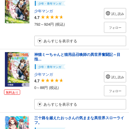
少年・青年マンガ
少年マンガ
試し読み
4.7
792～924円 (税込)
フォロー
あらすじを表示する
神猫ミーちゃんと猫用品召喚師の異世界奮闘記～目
指...
少年・青年マンガ
少年マンガ
試し読み
4.7
0～88円 (税込)
フォロー
無料あり
あらすじを表示する
三十路を越えたおっさんの気ままな異世界スローライ
フ。