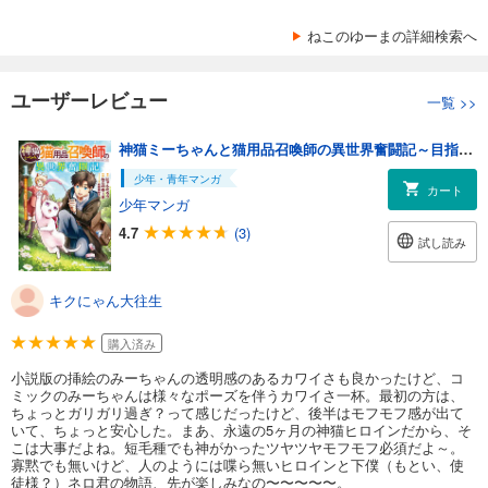
ねこのゆーまの詳細検索へ
ユーザーレビュー
一覧
>>
神猫ミーちゃんと猫用品召喚師の異世界奮闘記～目指すは、もふもふスローライフ！～ １
少年・青年マンガ
カート
少年マンガ
4.7
(3)
試し読み
キクにゃん大往生
購入済み
小説版の挿絵のみーちゃんの透明感のあるカワイさも良かったけど、コ
ミックのみーちゃんは様々なポーズを伴うカワイさ一杯。最初の方は、
ちょっとガリガリ過ぎ？って感じだったけど、後半はモフモフ感が出て
いて、ちょっと安心した。まあ、永遠の5ヶ月の神猫ヒロインだから、そ
こは大事だよね。短毛種でも神がかったツヤツヤモフモフ必須だよ～。
寡黙でも無いけど、人のようには喋ら無いヒロインと下僕（もとい、使
徒様？）ネロ君の物語、先が楽しみなの〜〜〜〜〜。