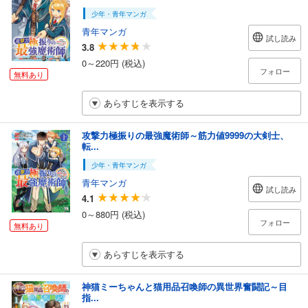
少年・青年マンガ
青年マンガ
試し読み
3.8
0～220円 (税込)
フォロー
無料あり
あらすじを表示する
攻撃力極振りの最強魔術師～筋力値9999の大剣士、
転...
少年・青年マンガ
青年マンガ
試し読み
4.1
0～880円 (税込)
フォロー
無料あり
あらすじを表示する
神猫ミーちゃんと猫用品召喚師の異世界奮闘記～目
指...