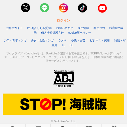
ログイン
ご利用ガイド
FAQ(よくある質問)
お問い合わせ
採用情報
利用規約
特商法の表
示
個人情報保護方針
cookie等ポリシー
少年・青年マンガ
少女・女性マンガ
ラノベ
小説・文芸
ビジネス・実用
雑誌・写
真集
TL
BL
ブックライブ（BookLive!）は、BookLiveが運営する電子書店です。TOPPANホールディング
ス、カルチュア・コンビニエンス・クラブ、テレビ朝日の出資を受け、日本最大級の電子書籍配
信サービスを行っています。
© BookLive Co., Ltd.