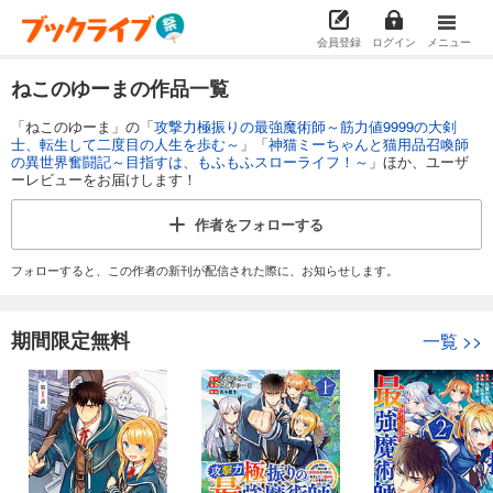
会員登録
ログイン
メニュー
ねこのゆーまの作品一覧
「ねこのゆーま」の「
攻撃力極振りの最強魔術師～筋力値9999の大剣
士、転生して二度目の人生を歩む～
」「
神猫ミーちゃんと猫用品召喚師
の異世界奮闘記～目指すは、もふもふスローライフ！～
」ほか、ユーザ
ーレビューをお届けします！
作者を
フォローする
フォローすると、この作者の新刊が配信された際に、お知らせします。
期間限定無料
一覧
>>