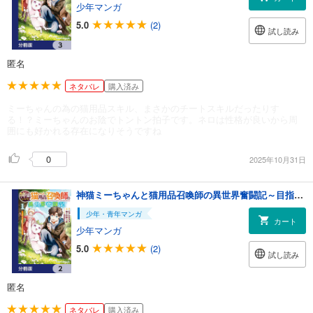
少年マンガ
5.0
(2)
試し読み
匿名
ネタバレ
購入済み
ミーちゃんの為の猫用品スキル、まさかのチートスキルだったりす
る！？ミーちゃんのお陰でトントン拍子です。ネロは性格が良いから周
囲にも好かれる存在になりそうですね
0
2025年10月31日
神猫ミーちゃんと猫用品召喚師の異世界奮闘記～目指すは、もふもふスローライフ！～【分冊版】 2
少年・青年マンガ
カート
少年マンガ
5.0
(2)
試し読み
匿名
ネタバレ
購入済み