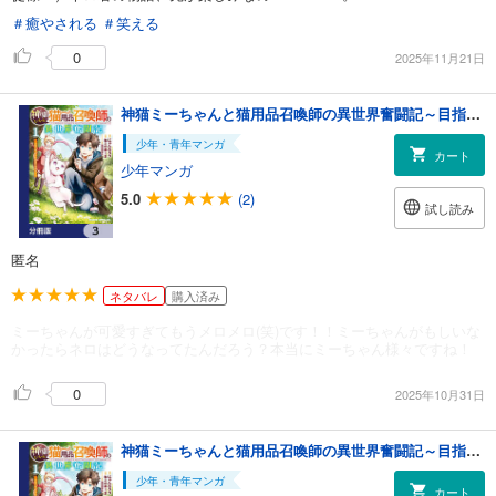
＃癒やされる
＃笑える
0
2025年11月21日
神猫ミーちゃんと猫用品召喚師の異世界奮闘記～目指すは、もふもふスローライフ！～【分冊版】 3
少年・青年マンガ
カート
少年マンガ
5.0
(2)
試し読み
匿名
ネタバレ
購入済み
ミーちゃんが可愛すぎてもうメロメロ(笑)です！！ミーちゃんがもしいな
かったらネロはどうなってたんだろう？本当にミーちゃん様々ですね！
0
2025年10月31日
神猫ミーちゃんと猫用品召喚師の異世界奮闘記～目指すは、もふもふスローライフ！～【分冊版】 3
少年・青年マンガ
カート