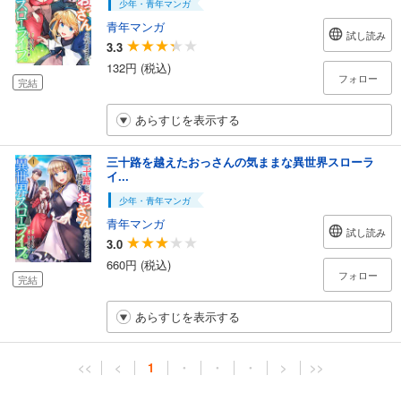
少年・青年マンガ
青年マンガ
試し読み
3.3
132円 (税込)
フォロー
完結
あらすじを表示する
三十路を越えたおっさんの気ままな異世界スローラ
イ...
少年・青年マンガ
青年マンガ
試し読み
3.0
660円 (税込)
フォロー
完結
あらすじを表示する
<<
<
1
・
・
・
>
>>