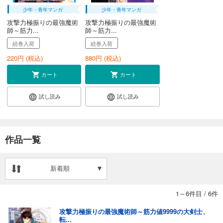
少年・青年マンガ
少年・青年マンガ
攻撃力極振りの最強魔術
攻撃力極振りの最強魔術
師～筋力...
師～筋力...
続巻入荷
続巻入荷
220
円 (税込)
880
円 (税込)
カート
カート
試し読み
試し読み
作品一覧
新着順
1～6件目
/
6件
攻撃力極振りの最強魔術師～筋力値9999の大剣士、
転...