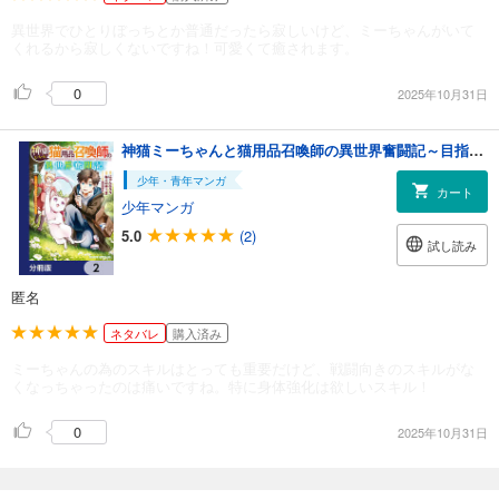
異世界でひとりぼっちとか普通だったら寂しいけど、ミーちゃんがいて
くれるから寂しくないですね！可愛くて癒されます。
0
2025年10月31日
神猫ミーちゃんと猫用品召喚師の異世界奮闘記～目指すは、もふもふスローライフ！～【分冊版】 2
少年・青年マンガ
カート
少年マンガ
5.0
(2)
試し読み
匿名
ネタバレ
購入済み
ミーちゃんの為のスキルはとっても重要だけど、戦闘向きのスキルがな
くなっちゃったのは痛いですね。特に身体強化は欲しいスキル！
0
2025年10月31日