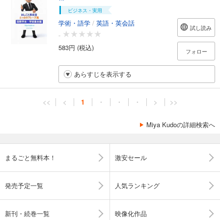
ビジネス・実用
学術・語学
/
英語・英会話
試し読み
-
583円 (税込)
フォロー
あらすじを表示する
<<
<
1
・
・
・
>
>>
Miya Kudoの詳細検索へ
まるごと無料本！
激安セール
発売予定一覧
人気ランキング
新刊・続巻一覧
映像化作品