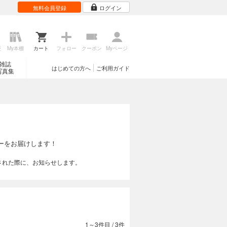
無料会員登録
ログイン
歴
My本棚
カート
フォロー
クーポン
Myページ
雑誌
はじめての方へ
ご利用ガイド
写真集
ーをお届けします！
された際に、お知らせします。
1～3件目
/
3件