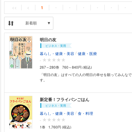
<<
<
1
・
・
・
・
・
・
新着順
明日の友
ビジネス・実用
/
暮らし・健康・美容
健康・医療
-
267～280巻
760～840円 (税込)
「明日の友」はすべての人の明日の幸せを願ってみんなで
す。
新定番！フライパンごはん
ビジネス・実用
/
暮らし・健康・美容
食・料理
-
1巻
1,760円 (税込)