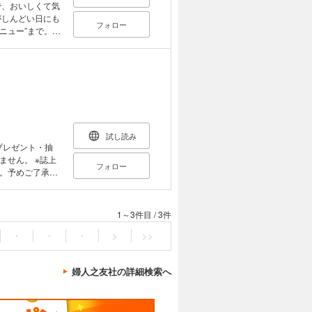
がしんどい日にも
フォロー
ニュー”まで。
、人気料理家が
多仁亜／かのう
幸子／新谷友里
／藤吉陽子／
試し読み
プレゼント・抽
せん。 ※誌上
フォロー
。予めご了承く
目；時間×ごはん
1～3件目
/
3件
時間×エコそうじ
・
・
・
>
>>
婦人之友社の詳細検索へ
はここに！ ・く