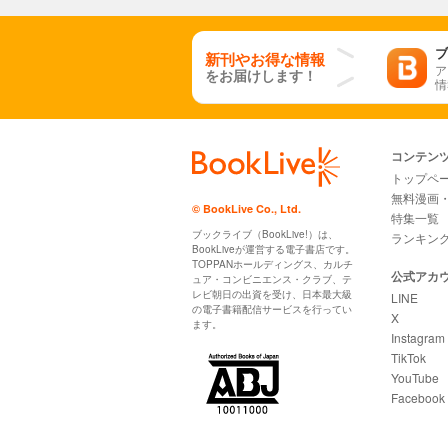
ブ
新刊やお得な情報
ア
をお届けします！
情
コンテン
トップペ
無料漫画
© BookLive Co., Ltd.
特集一覧
ブックライブ（BookLive!）は、
ランキン
BookLiveが運営する電子書店です。
TOPPANホールディングス、カルチ
公式アカ
ュア・コンビニエンス・クラブ、テ
レビ朝日の出資を受け、日本最大級
LINE
の電子書籍配信サービスを行ってい
X
ます。
Instagram
TikTok
YouTube
Facebook