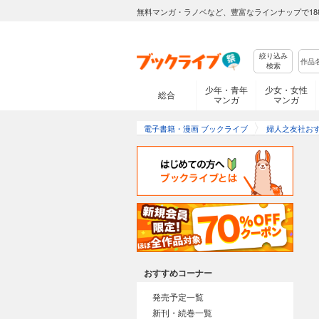
無料マンガ・ラノベなど、豊富なラインナップで18
絞り込み
検索
少年・青年
少女・女性
総合
マンガ
マンガ
電子書籍・漫画 ブックライブ
婦人之友社お
おすすめコーナー
発売予定一覧
新刊・続巻一覧