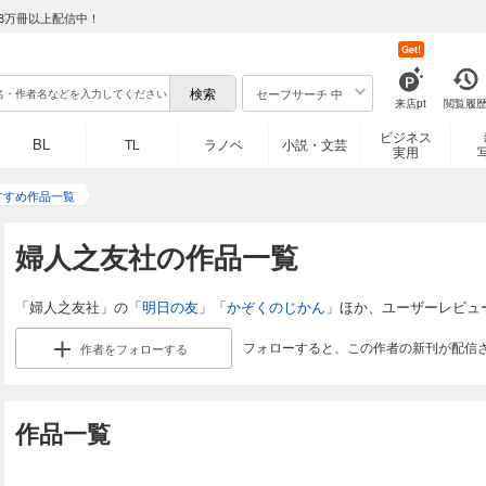
8万冊以上配信中！
Get!
セーフサーチ 中
来店pt
閲覧履
ビジネス
BL
TL
ラノベ
小説・文芸
実用
すすめ作品一覧
婦人之友社の作品一覧
「婦人之友社」の「
明日の友
」「
かぞくのじかん
」ほか、ユーザーレビュ
フォローすると、この作者の新刊が配信
作者を
フォローする
作品一覧