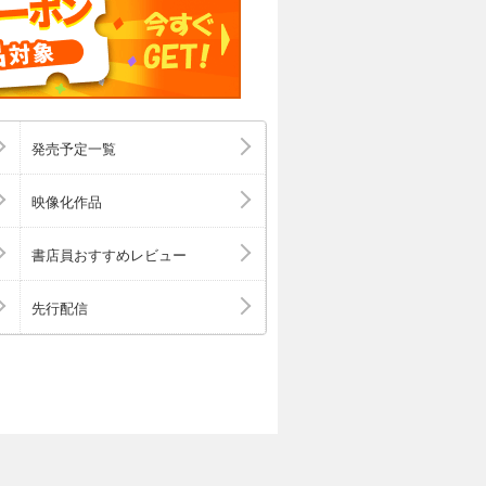
 ●今、思
エさん ●団士郎
悩み中 ●木陰の
ね！ お母さんレ
ばんのストレス
仁もと子のことば
ほか） ●家族を
発売予定一覧
回予告
映像化作品
書店員おすすめレビュー
先行配信