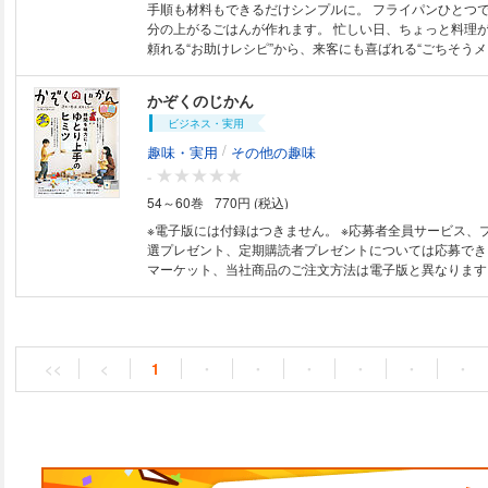
手順も材料もできるだけシンプルに。 フライパンひとつで、おいしくて気
分の上がるごはんが作れます。 忙しい日、ちょっと料理
頼れる“お助けレシピ”から、来客にも喜ばれる“ごちそうメ
新谷友里江さん、きじまりゅうたさん、舘野鏡子さんほか
提案する、フライパンひとつの魔法。 くり返しつくるうちに、気づけば料
かぞくのじかん
理上手になれる一冊です。 ◆本書のレシピに協力してくださった方々
ビジネス・実用
（50音順／敬称略） 石田薫／石原洋子／上田淳子／門倉
かおり／きじまりゅうた／黒川愉子／コウケンテツ／近藤
/
趣味・実用
その他の趣味
江／スズキエミ／舘野鏡子／堤人美／野口真紀／飛田和緒
-
Mako／米花紀子／渡辺あきこ／ワタナベマキ
54～60巻
770円 (税込)
※電子版には付録はつきません。 ※応募者全員サービス、
選プレゼント、定期購読者プレゼントについては応募できま
マーケット、当社商品のご注文方法は電子版と異なります
ださい。 ●かぞくのじかんの言葉 ■特集 時間を味方に！ゆとり上手のヒミ
ツ ・1時間目；時間×知っておくといいこと ・2時間目；時間×家をととの
える ・オマケの時間 ・3時間目；時間×書類整理 ・4時間
・オマケの時間 ・5時間目；時間×デジタル ・6時間目；
・オマケの時間 ●家事ごよみ 毎日ごよみ 12月、1月、2月 ●山崎美津江さ
<<
<
1
・
・
・
・
・
・
んの Power Up !「家の整理は心の整理」 today’s key ぴったりはまると
気持ちがいい！ ■暮らしの実用 ●ワタナベマキさんのおいしい近道 第4
回 基本のマリネ液 ●まぜるだけシリーズ うれしいおやつ チーズケーキ
アレンジ3種 かのうかおり ●かぞくのじかん お金の学校 数年単位で「貯
金」を見てみよう ■第2特集 こどもの“生活力”アップスクール ・きほんの
じゅんじょ ・早おきしたい！ ・ササッときがえ ・マスク