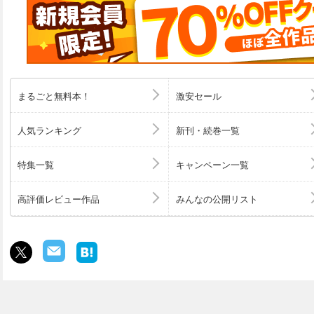
つはピピッ！ ・へぇ～！ 発見がいっぱい！『小学生の生活日記』
うこと。そしてこれから スペシャルインタビュー 良原リ
さんと家族を学ぼう ●ワイワイガヤガヤのページ ●子育て
物語 ●夫婦・雨降ってこうなりました。 ●世界って広い
ポート フィンランド 上原朋子 ●みんなのじかん いち
発散方法はなんですか？ ほか ●いつからでも新しく 羽
「時間の予定」 ●みんなのページ（全国友の会、自由学園
まるごと無料本！
激安セール
学ぼうオンライン講座のお知らせ ●定期購読のご案内 ●次
人気ランキング
新刊・続巻一覧
特集一覧
キャンペーン一覧
高評価レビュー作品
みんなの公開リスト