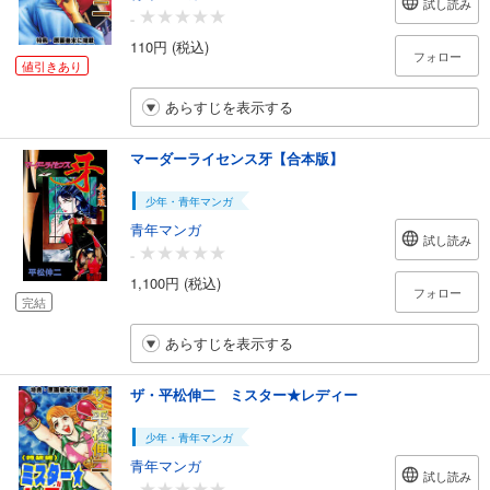
試し読み
-
110円 (税込)
フォロー
値引きあり
あらすじを表示する
マーダーライセンス牙【合本版】
少年・青年マンガ
青年マンガ
試し読み
-
1,100円 (税込)
フォロー
完結
あらすじを表示する
ザ・平松伸二 ミスター★レディー
少年・青年マンガ
青年マンガ
試し読み