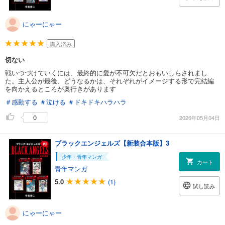
にゃーにゃー
購入済み
切ない
戦いつづけていくには、最終的に愛が不可欠だとおもいしらされまし
た。主人公が最後、どうなるかは、それぞれがイメージする形で完結編
を向かえるところが奥行きがあります
＃感動する
＃泣ける
＃ドキドキハラハラ
0
2026年05月04日
ブラックエンジェルズ【新装合本版】3
少年・青年マンガ
カート
青年マンガ
5.0
(1)
試し読み
にゃーにゃー