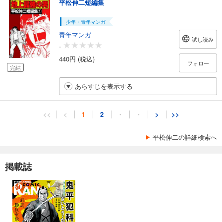
平松伸二短編集
少年・青年マンガ
青年マンガ
試し読み
-
440円 (税込)
フォロー
完結
あらすじを表示する
<<
<
1
2
・
・
>
>>
平松伸二の詳細検索へ
掲載誌