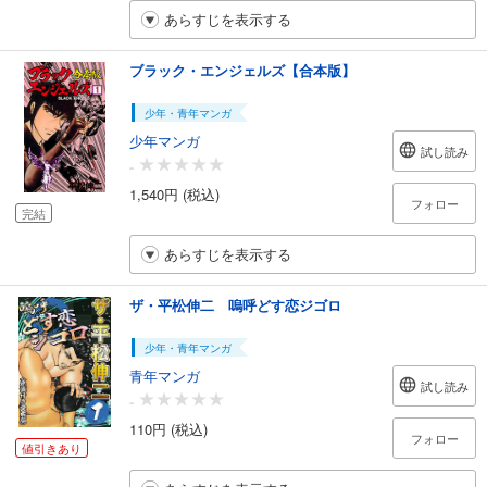
あらすじを表示する
ブラック・エンジェルズ【合本版】
少年・青年マンガ
少年マンガ
試し読み
-
1,540円 (税込)
フォロー
完結
あらすじを表示する
ザ・平松伸二 嗚呼どす恋ジゴロ
少年・青年マンガ
青年マンガ
試し読み
-
110円 (税込)
フォロー
値引きあり