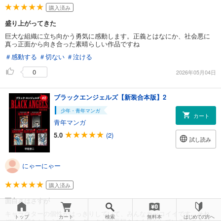
購入済み
盛り上がってきた
巨大な組織に立ち向かう勇気に感動します。正義とはなにか、社会悪に
真っ正面から向き合った素晴らしい作品ですね
＃感動する
＃切ない
＃泣ける
0
2026年05月04日
ブラックエンジェルズ【新装合本版】2
少年・青年マンガ
カート
青年マンガ
5.0
(2)
試し読み
にゃーにゃー
購入済み
面白さはさすが
キャラクターの個性がはっきりしていて、みんなカッコイイです。それ
トップ
カート
検索
無料本
はじめての方へ