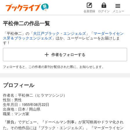
会員登録
ログイン
メニュー
平松伸二の作品一覧
「平松伸二」の「
大江戸ブラック・エンジェルズ
」「
マーダーライセン
ス牙＆ブラックエンジェルズ
」ほか、ユーザーレビューをお届けしま
す！
作者を
フォローする
フォローすると、この作者の新刊が配信された際に、お知らせします。
プロフィール
作者名：平松伸二（ヒラマツシンジ）
性別：男性
生年月日：1955年08月22日
出身地：日本 / 岡山県
職業：マンガ家
『勝負』でデビュー。『ドーベルマン刑事』が実写映画やドラマ化され
た。その他作品には『ブラック・エンジェルズ』、『マーダーライセン