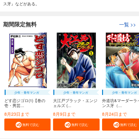
ス牙』などがある。
期間限定無料
一覧
>>
少年・青年マンガ
少年・青年マンガ
少年・青年マンガ
どす恋ジゴロ(1)【巻の
大江戸ブラック・エンジ
外道坊&マーダーラ
壱・男芸...
ェルズ (...
ンス牙（...
8月23日まで
8月9日まで
8月24日まで
無料で読む
無料で読む
無料で読む