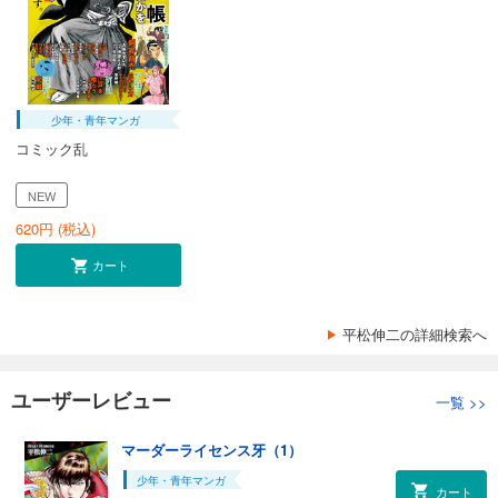
少年・青年マンガ
コミック乱
NEW
620
円 (税込)
カート
平松伸二の詳細検索へ
ユーザーレビュー
一覧
>>
マーダーライセンス牙（1）
少年・青年マンガ
カート