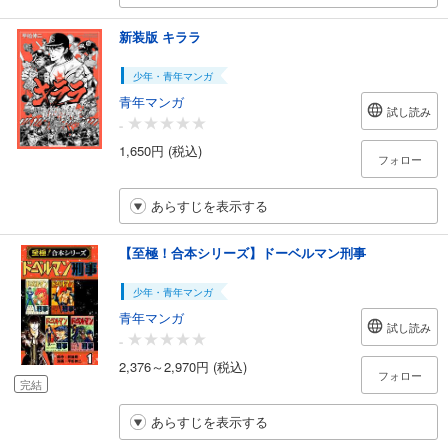
新装版 キララ
少年・青年マンガ
青年マンガ
試し読み
-
1,650円 (税込)
フォロー
あらすじを表示する
【至極！合本シリーズ】ドーベルマン刑事
少年・青年マンガ
青年マンガ
試し読み
-
2,376～2,970円 (税込)
フォロー
完結
あらすじを表示する