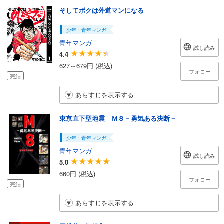
そしてボクは外道マンになる
少年・青年マンガ
青年マンガ
試し読み
4.4
627～679円 (税込)
フォロー
完結
あらすじを表示する
東京直下型地震 Ｍ８－勇気ある決断－
少年・青年マンガ
青年マンガ
試し読み
5.0
660円 (税込)
フォロー
完結
あらすじを表示する