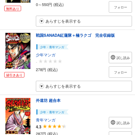
0～550円 (税込)
フォロー
無料あり
あらすじを表示する
戦国SANADA紅蓮隊＋極ラクゴ 完全収録版
少年・青年マンガ
少年マンガ
試し読み
-
278円 (税込)
フォロー
値引きあり
あらすじを表示する
外道坊 超合本
少年・青年マンガ
青年マンガ
試し読み
4.3
287円 (税込)