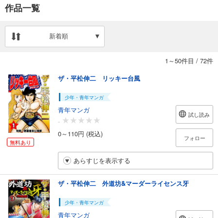
作品一覧
新着順
1～50件目
/
72件
ザ・平松伸二 リッキー台風
少年・青年マンガ
青年マンガ
試し読み
-
0～110円 (税込)
フォロー
無料あり
あらすじを表示する
ザ・平松伸二 外道坊&マーダーライセンス牙
少年・青年マンガ
青年マンガ