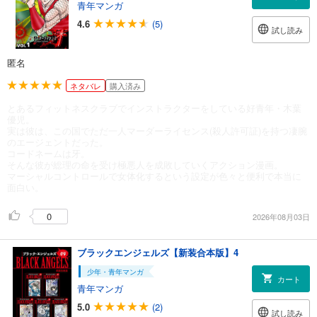
青年マンガ
4.6
(5)
試し読み
匿名
ネタバレ
購入済み
とあるフィットネスクラブでインストラクターをしている好青年・木葉
優児。
実は彼は、この国でただ一人マーダーライセンス(殺人許可証)を持つ凄腕
のエージェントだった。
コードネームは牙。
そんな彼が総理の命を受け極悪人を成敗していくアクション漫画。
マーシャルコントロールで女体化するという設定が色々と便利で本当に
面白い。
0
2026年08月03日
ブラックエンジェルズ【新装合本版】4
少年・青年マンガ
カート
青年マンガ
5.0
(2)
試し読み