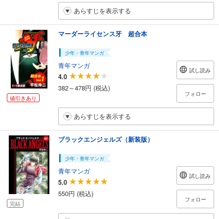
あらすじを表示する
マーダーライセンス牙 超合本
少年・青年マンガ
青年マンガ
試し読み
4.0
382～478円 (税込)
フォロー
値引きあり
あらすじを表示する
ブラックエンジェルズ（新装版）
少年・青年マンガ
青年マンガ
試し読み
5.0
550円 (税込)
フォロー
完結