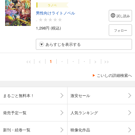
ラノベ
男性向けライトノベル
試し読み
-
1,298円 (税込)
フォロー
あらすじを表示する
<<
<
1
・
・
・
>
>>
こいしの詳細検索へ
まるごと無料本！
激安セール
発売予定一覧
人気ランキング
新刊・続巻一覧
映像化作品