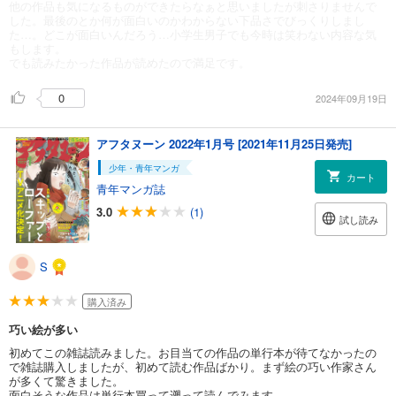
他の作品も気になるものができたらなぁと思いましたが刺さりませんで
した。最後のとか何が面白いのかわからない下品さでびっくりしまし
た…。どこが面白いんだろう…小学生男子でも今時は笑わない内容な気
もします。
でも読みたかった作品が読めたので満足です。
0
2024年09月19日
アフタヌーン 2022年1月号 [2021年11月25日発売]
少年・青年マンガ
カート
青年マンガ誌
3.0
(1)
試し読み
S
購入済み
巧い絵が多い
初めてこの雑誌読みました。お目当ての作品の単行本が待てなかったの
で雑誌購入しましたが、初めて読む作品ばかり。まず絵の巧い作家さん
が多くて驚きました。
面白そうな作品は単行本買って遡って読んでみます。