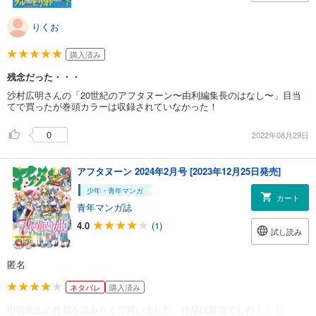
りくお
購入済み
残念だった・・・
沙村広明さんの「20世紀のアフタヌーン〜由利編集長のはなし〜」目当
てで買ったが巻頭カラーは収録されていなかった！
0
2022年08月29日
アフタヌーン 2024年2月号 [2023年12月25日発売]
少年・青年マンガ
カート
青年マンガ誌
4.0
(1)
試し読み
匿名
ネタバレ
購入済み
巴留先生の作品を読みたくて買いました。作品は最高でした！！！