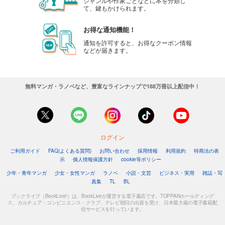
ジャンルや作家ごとなどに本を分類し
て、鍵もかけられます。
お得な通知機能！
通知を許可すると、お得なクーポン情報
などが届きます。
無料マンガ・ラノベなど、豊富なラインナップで188万冊以上配信中！
ログイン
ご利用ガイド
FAQ(よくある質問)
お問い合わせ
採用情報
利用規約
特商法の表
示
個人情報保護方針
cookie等ポリシー
少年・青年マンガ
少女・女性マンガ
ラノベ
小説・文芸
ビジネス・実用
雑誌・写
真集
TL
BL
ブックライブ（BookLive!）は、BookLiveが運営する電子書店です。TOPPANホールディング
ス、カルチュア・コンビニエンス・クラブ、テレビ朝日の出資を受け、日本最大級の電子書籍配
信サービスを行っています。