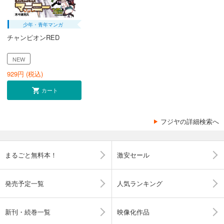
少年・青年マンガ
チャンピオンRED
NEW
929
円 (税込)
カート
フジヤの詳細検索へ
まるごと無料本！
激安セール
発売予定一覧
人気ランキング
新刊・続巻一覧
映像化作品