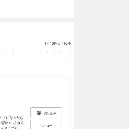
1～16件目
/
16件
・
・
・
>
>>
試し読み
メイドになったら
フォロー
ラブ♪ [極