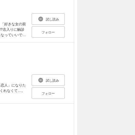
試し読み
 「好きな女の前
?念入りに触診
フォロー
になっていいです
を激しく出し入
ー♪
試し読み
「恋人」になりた
くれなくて…。
フォロー