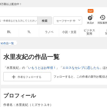
8万冊以上配信中！
Get!
セーフサーチ 中
来店pt
閲覧履
ビジネス
BL
TL
ラノベ
小説・文芸
実用
すめ作品一覧
水里友紀の作品一覧
「水里友紀」の「
いもうとはお年頃！
」「
エロスなセレブに恋したら
」ほ
フォローすると、この作者の新刊が配信
作者を
フォローする
プロフィール
作者名：水里友紀（ミズサトユキ）