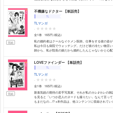
上・ショコラ男子 第2話] ゆうき莉子 財団令嬢は幼い頃助
年上のオジサマ紳士に奥深くまで溶かされて… [黒王子は、今日もイジワ
不機嫌なドクター 【単話売】
ル。 第1話] カナエサト ウブな官能小説家はドSな元担当
TL
ーー！
TLマンガ
-
全1巻
165円 (税込)
私の婚約者はクールなイケメン医師。仕事をする彼の姿が
完結
私は今日も病院でウォッチング。だけど彼の冷たい物言い
師から、私が院長の娘だから婚約したんじゃないかと心配され
作品は、他コンテンツに収録されている場合がございます
注意ください。
LOVEファインダー 【単話売】
TL
TLマンガ
-
全1巻
165円 (税込)
新進気鋭の期待の若手写真家、それが私のカレ♪カレの雑
完結
を見ると「いつか恋人のヌードも撮りたい」なんて言って
もまだなの…!? ※本作品は、他コンテンツに収録されている場合がござい
ます。重複購入にご注意ください。