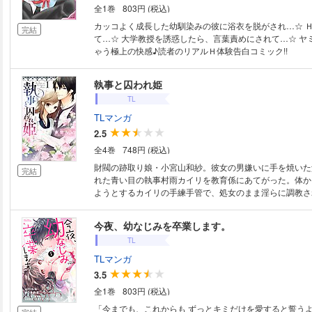
全1巻
803円 (税込)
カッコよく成長した幼馴染みの彼に浴衣を脱がされ…☆ 
完結
て…☆ 大学教授を誘惑したら、言葉責めにされて…☆ ヤミツキになっち
ゃう極上の快感♪読者のリアルＨ体験告白コミック!!
執事と囚われ姫
TL
TLマンガ
2.5
全4巻
748円 (税込)
財閥の跡取り娘・小宮山和紗。彼女の男嫌いに手を焼いた
完結
れた青い目の執事村雨カイリを教育係にあてがった。体か
ようとするカイリの手練手管で、処女のまま淫らに調教さ
彼に隠された本性があるとも知らずに心奪われてしまい―
今夜、幼なじみを卒業します。
TL
TLマンガ
3.5
全1巻
803円 (税込)
「今までも、これからも ずっとキミだけを愛すると誓う