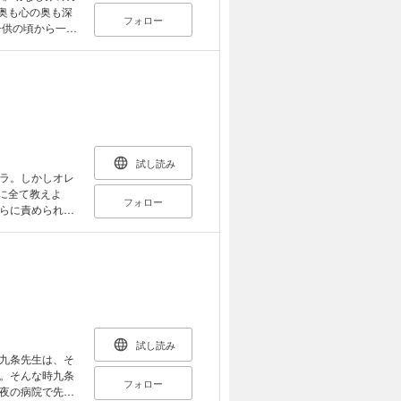
奥も心の奥も深
フォロー
子供の頃から一緒
トの甘美な調べ』
シーな指で愛撫
縁のイケメン美容
ト』（山田愛妃）
じみの王子様』（水
り溺愛されちゃ
仲が良かった同級
ディーリップス』
試し読み
ら急にドS豹変
ラ。しかしオレ
録作品の中には、
に全て教えよ
フォロー
らに責められな
試し読み
九条先生は、そ
。そんな時九条
フォロー
夜の病院で先生