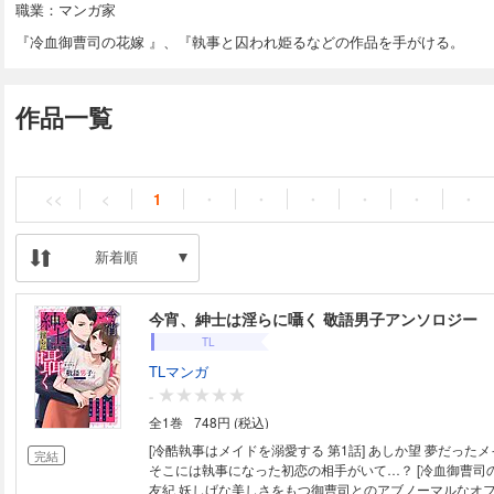
職業：マンガ家
『冷血御曹司の花嫁 』、『執事と囚われ姫るなどの作品を手がける。
作品一覧
<<
<
1
・
・
・
・
・
・
新着順
今宵、紳士は淫らに囁く 敬語男子アンソロジー
TL
TLマンガ
-
全1巻
748円 (税込)
[冷酷執事はメイドを溺愛する 第1話] あしか望 夢だった
完結
そこには執事になった初恋の相手がいて…？ [冷血御曹司の背徳キス] 水里
友紀 妖しげな美しさをもつ御曹司とのアブノーマルなオフィス