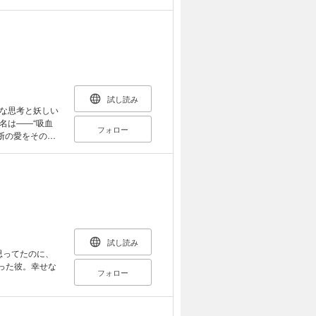
っと感度よすぎ
ところまで診察
！！
試し読み
な思考と妖しい
名は――“吸血
フォロー
断の愛をその身
試し読み
思ってたのに、
った彼。幸せな
フォロー