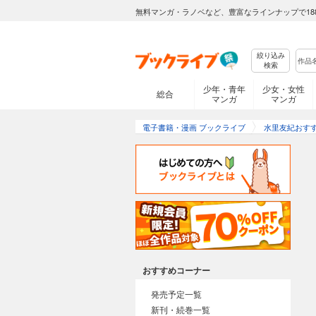
無料マンガ・ラノベなど、豊富なラインナップで18
絞り込み
検索
少年・青年
少女・女性
総合
マンガ
マンガ
電子書籍・漫画 ブックライブ
水里友紀おす
おすすめコーナー
発売予定一覧
新刊・続巻一覧