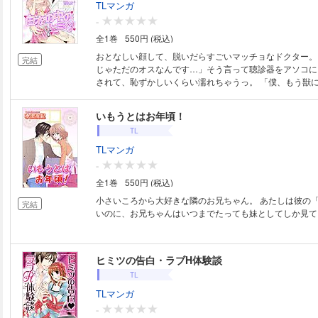
TLマンガ
-
全1巻
550円 (税込)
おとなしい顔して、脱いだらすごいマッチョなドクター。
完結
じゃただのオスなんです…」そう言って聴診器をアソコに!
されて、恥ずかしいくらい濡れちゃうっ。 「僕、もう獣
か」興奮した先生は診察台が大きくきしむほど、熱い欲棒
れしてきて…。 ほか、ヘンタイ白衣づくしのアンソロジ
いもうとはお年頃！
TL
TLマンガ
-
全1巻
550円 (税込)
小さいころから大好きな隣のお兄ちゃん。 あたしは彼の
完結
いのに、お兄ちゃんはいつまでたっても妹としてしか見て
ヒミツの告白・ラブH体験談
TL
TLマンガ
-