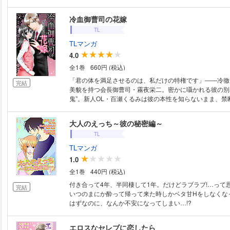
とお医者さんごっこ！？こんなことだめなのに…っ「ちょ
るんじゃない？もっとよく調べてみないとね」恥ずかしい
冷血御曹司の花嫁
されて、仕事中に思い出して変な気分になっちゃうぅ…っ
TL
TLマンガ
4.0
全1巻
660円 (税込)
「君の体を満足させるのは、私だけの特権です」――冷徹
完結
美貌を持つ会長御曹司・霧夜栄二。密かに囁かれる彼の別
鬼”。新人OL・百瀬くるみは彼の本性を知らないまま、禁
に注ぎ込まれて…
大人のえっち～彼の秘密編～
TL
TLマンガ
1.0
全1巻
440円 (税込)
付き合って4年、半同棲して1年。だけどラブラブ!…って
完結
いつのまにか酔って帰って来た時しかベタ甘Hをしなくな
はずなのに、なんか不安になってしまい…!?
エロスなセレブに恋したら