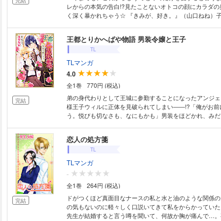
完結
レからの本気の告白!?見たことないオトコの顔にカラダの
く深く暴かれちゃう☆ 『きみが、好き。』（山口ねね）
だった年下クンにオスの顔で迫られて… 『溺愛ピアニス
（ゆうき莉子）天才ピアニストの幼なじみから告白!!セク
王都とりかへばや物語 男装令嬢と王子
されて… 『愛の林檎を召し上がれ』（佐木田すい）腐れ
TL
師に酔った勢いでヤラれちゃって…!? 『初恋シークレッ
お隣の双子と三角関係!?濃厚Hでイキっぱなし!! 『幼な
TLマンガ
里友紀）ずっと好きだった年上のお兄ちゃんに手とり足と
4.0
う♪ 『キミじゃなきゃダメ！』（伊さらこてん）すごく
全1巻
770円 (税込)
生のアイツ。再会して我慢できずに野外で…!? 『キャン
（北マトセ）幼い頃から仲良しのカレ。冗談でじゃれてた
弟の身代わりとして王城に参勤することになったアンジェ
完結
して…!! カバーイラスト：ひなた巴 ※本アンソロジー収
様王子ウィルに正体を見破られてしまい――!?「俺がお前
他コンテンツと重複している作品もございます。
う。悦びも切なさも、なにもかも」男装をほどかれ、みだ
がらも、彼に惹かれていく心はとめられなくて…。
恋人の処方箋
TL
TLマンガ
-
全1巻
264円 (税込)
ドがつくほど真面目なナースの私と水と油のような関係の
完結
の気もないのに軽々しく口説いてきて私をからかっていた
先生が結婚すると言う噂を聞いて、何故か胸が痛んで…。