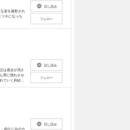
試し読み
Ｈな姿を撮影され
フォロー
試し読み
父は過去が消さ
ら男に慣れさせ
フォロー
れていく和紗…
―。
試し読み
よ」幼なじみのカ