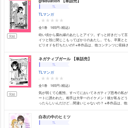
graduation 【単話売】
TL
TLマンガ
-
全1巻
165円 (税込)
幼い頃から腐れ縁のあたしとアイツ。ずっと好きだって言
完結
イツと殻に閉じこもってばかりのあたし。でも、卒業とと
ピリオドを打ちたいの!! ※本作品は、他コンテンツに収録されている場合が
ございます。重複購入にご注意ください。
ネガティブガール 【単話売】
TL
TLマンガ
-
全1巻
165円 (税込)
気が弱くて心配性、すべてにおいてネガティブ思考の私が
完結
ートに誘われた。相手は大学一のイケメン！彼が私をどう
ったらしいんだけど…間違いじゃないの？ ※本作品は、他
録されている場合がございます。重複購入にご注意くださ
白衣の中のヒミツ
TL