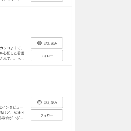
けてくれた22歳
編集に翻弄される
試し読み
カッコよくて、
を心配した看護
フォロー
て…。 ※本
。重複購入にご
試し読み
誌インタビュー
るけど、私達Ｈ
フォロー