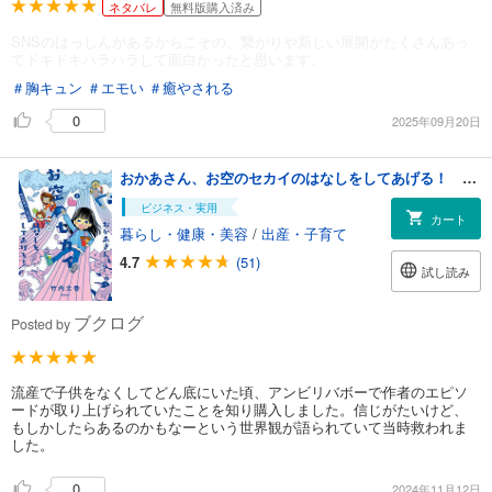
ネタバレ
無料版購入済み
SNSのはっしんがあるからこその、繋がりや新しい展開がたくさんあっ
てドキドキハラハラして面白かったと思います。
＃胸キュン
＃エモい
＃癒やされる
0
2025年09月20日
おかあさん、お空のセカイのはなしをしてあげる！ 胎内記憶ガールの日常
ビジネス・実用
カート
暮らし・健康・美容
/
出産・子育て
4.7
(51)
試し読み
ブクログ
Posted by
流産で子供をなくしてどん底にいた頃、アンビリバボーで作者のエピソ
ードが取り上げられていたことを知り購入しました。信じがたいけど、
もしかしたらあるのかもなーという世界観が語られていて当時救われま
した。
0
2024年11月12日