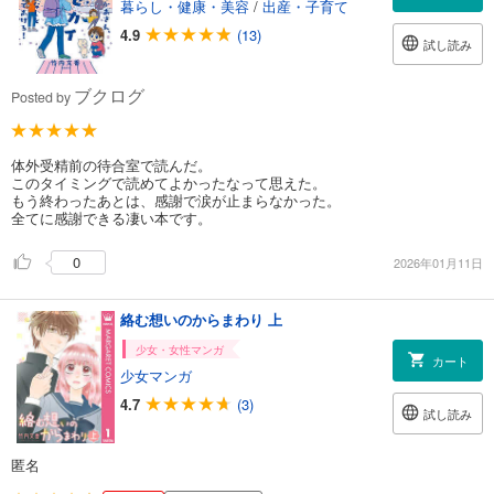
暮らし・健康・美容
/
出産・子育て
4.9
(13)
試し読み
ブクログ
Posted by
体外受精前の待合室で読んだ。
このタイミングで読めてよかったなって思えた。
もう終わったあとは、感謝で涙が止まらなかった。
全てに感謝できる凄い本です。
0
2026年01月11日
絡む想いのからまわり 上
少女・女性マンガ
カート
少女マンガ
4.7
(3)
試し読み
匿名