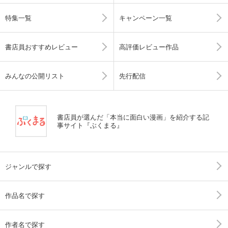
特集一覧
キャンペーン一覧
書店員おすすめレビュー
高評価レビュー作品
みんなの公開リスト
先行配信
書店員が選んだ「本当に面白い漫画」を紹介する記
事サイト『ぶくまる』
ジャンルで探す
作品名で探す
作者名で探す