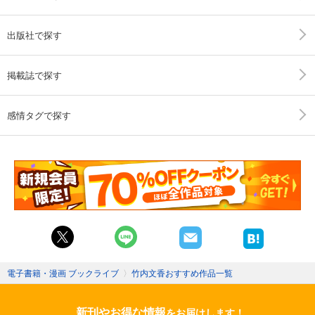
出版社で探す
掲載誌で探す
感情タグで探す
電子書籍・漫画 ブックライブ
〉
竹内文香おすすめ作品一覧
新刊やお得な情報
をお届けします！