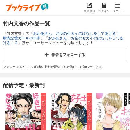
会員登録
ログイン
メニュー
竹内文香の作品一覧
「竹内文香」の「
おかあさん、お空のセカイのはなしをしてあげる！
胎内記憶ガールの日常
」「
おかあさん、お空のセカイのはなしをしてあ
げる！２
」ほか、ユーザーレビューをお届けします！
作者を
フォローする
フォローすると、この作者の新刊が配信された際に、お知らせします。
配信予定・最新刊