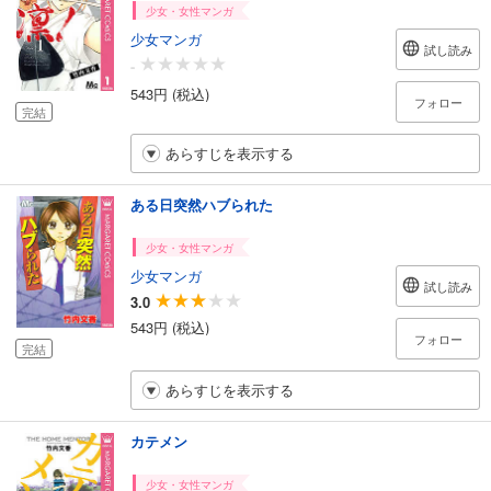
少女・女性マンガ
少女マンガ
試し読み
-
543円 (税込)
フォロー
完結
あらすじを表示する
ある日突然ハブられた
少女・女性マンガ
少女マンガ
試し読み
3.0
543円 (税込)
フォロー
完結
あらすじを表示する
カテメン
少女・女性マンガ