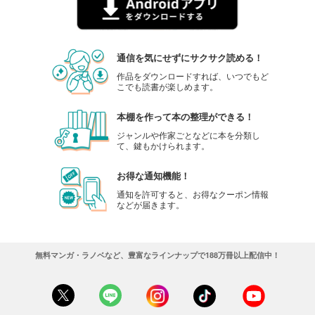
通信を気にせずにサクサク読める！
作品をダウンロードすれば、いつでもど
こでも読書が楽しめます。
本棚を作って本の整理ができる！
ジャンルや作家ごとなどに本を分類し
て、鍵もかけられます。
お得な通知機能！
通知を許可すると、お得なクーポン情報
などが届きます。
無料マンガ・ラノベなど、豊富なラインナップで188万冊以上配信中！