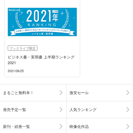
ブックライブ限定
ビジネス書・実用書 上半期ランキング
2021
2021/06/25
まるごと無料本！
激安セール
発売予定一覧
人気ランキング
新刊・続巻一覧
映像化作品