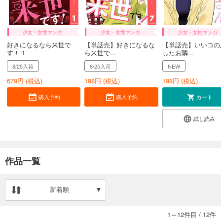
少女・女性マンガ
少女・女性マンガ
少女・女性マンガ
好きになるなら来世で
【単話売】好きになるな
【単話売】いいコの
す！ 1
ら来世で...
したお隣...
8/25入荷
8/25入荷
NEW
679
円 (税込)
198
円 (税込)
198
円 (税込)
購入予約
購入予約
カート
試し読み
作品一覧
新着順
1～12件目
/
12件