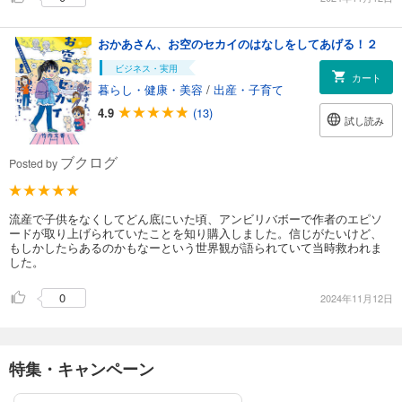
おかあさん、お空のセカイのはなしをしてあげる！２
ビジネス・実用
カート
暮らし・健康・美容
/
出産・子育て
4.9
(13)
試し読み
ブクログ
Posted by
流産で子供をなくしてどん底にいた頃、アンビリバボーで作者のエピソ
ードが取り上げられていたことを知り購入しました。信じがたいけど、
もしかしたらあるのかもなーという世界観が語られていて当時救われま
した。
0
2024年11月12日
特集・キャンペーン