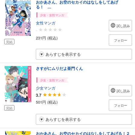
おかあさん、お空のセカイのはなしをしてあげ
る！ ...
少女・女性マンガ
女性マンガ
試し読み
-
231円 (税込)
フォロー
完結
あらすじを表示する
さすがにムリだよ亜門くん
少女・女性マンガ
少女マンガ
試し読み
3.7
501円 (税込)
フォロー
完結
あらすじを表示する
おかあさん、お空のセカイのはなしをしてあげる！２