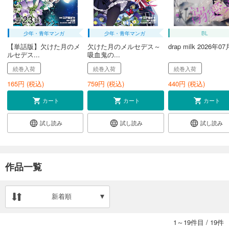
少年・青年マンガ
少年・青年マンガ
BL
【単話版】欠けた月のメ
欠けた月のメルセデス～
drap milk 2026年0
ルセデス...
吸血鬼の...
続巻入荷
続巻入荷
続巻入荷
165
円 (税込)
759
円 (税込)
440
円 (税込)
カート
カート
カート
試し読み
試し読み
試し読み
作品一覧
新着順
1～19件目
/
19件