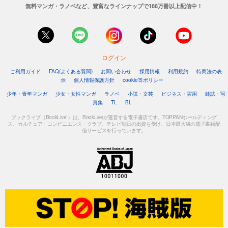
無料マンガ・ラノベなど、豊富なラインナップで188万冊以上配信中！
ログイン
ご利用ガイド
FAQ(よくある質問)
お問い合わせ
採用情報
利用規約
特商法の表
示
個人情報保護方針
cookie等ポリシー
少年・青年マンガ
少女・女性マンガ
ラノベ
小説・文芸
ビジネス・実用
雑誌・写
真集
TL
BL
ブックライブ（BookLive!）は、BookLiveが運営する電子書店です。TOPPANホールディング
ス、カルチュア・コンビニエンス・クラブ、テレビ朝日の出資を受け、日本最大級の電子書籍配
信サービスを行っています。