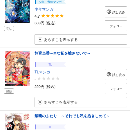
少年・青年マンガ
少年マンガ
試し読み
4.7
638円 (税込)
フォロー
完結
あらすじを表示する
飼育当番～Mな私を離さないで～
TL
TLマンガ
試し読み
-
220円 (税込)
フォロー
完結
あらすじを表示する
禁断のふたり ～それでも私を抱きしめて～
TL