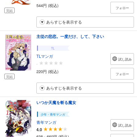
544円 (税込)
フォロー
完結
あらすじを表示する
主従の悲恋。一度だけ、して、下さい
TL
TLマンガ
試し読み
-
220円 (税込)
フォロー
完結
あらすじを表示する
いつか天魔を斬る魔女
少年・青年マンガ
青年マンガ
試し読み
4.0
638～660円 (税込)