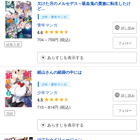
欠けた月のメルセデス～吸血鬼の貴族に転生したけ
ど...
少年・青年マンガ
青年マンガ
試し読み
4.6
704～759円 (税込)
フォロー
続巻入荷
あらすじを表示する
紙山さんの紙袋の中には
少年・青年マンガ
少年マンガ
試し読み
4.5
715～814円 (税込)
フォロー
完結
あらすじを表示する
はてな☆イリュージョン