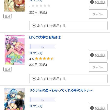
試し読み
-
220円 (税込)
フォロー
完結
あらすじを表示する
ぼくの大事なお姫さま
TL
TLマンガ
試し読み
4.5
220円 (税込)
フォロー
完結
あらすじを表示する
リケジョの恋～わかってくれる私のカレシ～
TL
TLマンガ
試し読み