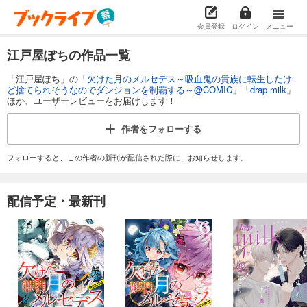
会員登録
ログイン
メニュー
江戸屋ぽちの作品一覧
「江戸屋ぽち」の「
欠けた月のメルセデス～吸血鬼の貴族に転生したけ
ど捨てられそうなのでダンジョンを制覇する～@COMIC
」「
drap milk
」
ほか、ユーザーレビューをお届けします！
作者を
フォローする
フォローすると、この作者の新刊が配信された際に、お知らせします。
配信予定・最新刊