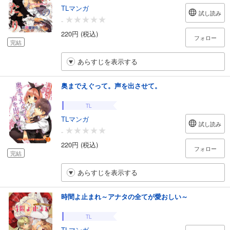
TLマンガ
試し読み
-
220円 (税込)
フォロー
完結
あらすじを表示する
奥までえぐって。声を出させて。
TL
TLマンガ
試し読み
-
220円 (税込)
フォロー
完結
あらすじを表示する
時間よ止まれ～アナタの全てが愛おしい～
TL
TLマンガ