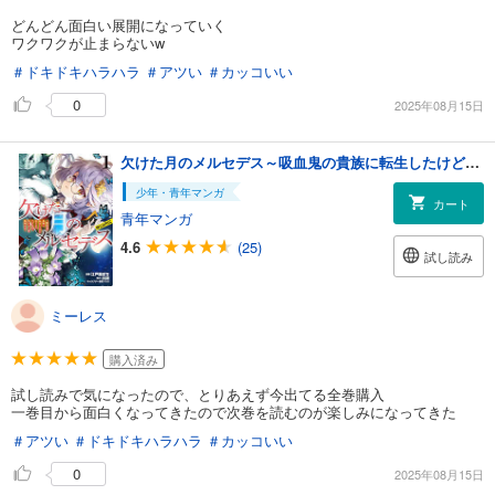
どんどん面白い展開になっていく
ワクワクが止まらないw
＃ドキドキハラハラ
＃アツい
＃カッコいい
0
2025年08月15日
欠けた月のメルセデス～吸血鬼の貴族に転生したけど捨てられそうなのでダンジョンを制覇する～@COMIC 第1巻【描き下ろし漫画特典付き】
少年・青年マンガ
カート
青年マンガ
4.6
(25)
試し読み
ミーレス
購入済み
試し読みで気になったので、とりあえず今出てる全巻購入
一巻目から面白くなってきたので次巻を読むのが楽しみになってきた
＃アツい
＃ドキドキハラハラ
＃カッコいい
0
2025年08月15日