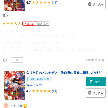
4.7
(11)
試し読み
匿名
ネタバレ
購入済み
いやいや。。
ジークこわすぎる。あんなんがパパなんて((( ；ﾟДﾟ)))
人殺しを躊躇うこともゆるされないのか。
無になれないことも許されない。
おいついてこいって余程期待してるようだけど、娘に無情すぎるよ。。
0
2025年10月13日
欠けた月のメルセデス～吸血鬼の貴族に転生したけど捨てられそうなのでダンジョンを制覇する～@COMIC 第5巻【電子書籍限定描き下ろしマンガ付き】
少年・青年マンガ
カート
青年マンガ
4.7
(11)
試し読み
O.SUGI