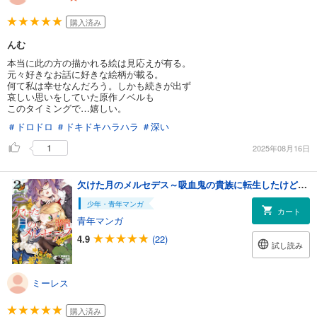
購入済み
んむ
本当に此の方の描かれる絵は見応えが有る。
元々好きなお話に好きな絵柄が載る。
何て私は幸せなんだろう。しかも続きが出ず
哀しい思いをしていた原作ノベルも
このタイミングで…嬉しい。
＃ドロドロ
＃ドキドキハラハラ
＃深い
1
2025年08月16日
欠けた月のメルセデス～吸血鬼の貴族に転生したけど捨てられそうなのでダンジョンを制覇する～@COMIC 第2巻【描き下ろし漫画特典付き】
少年・青年マンガ
カート
青年マンガ
4.9
(22)
試し読み
ミーレス
購入済み