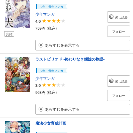
少年・青年マンガ
少年マンガ
試し読み
4.0
759円 (税込)
フォロー
完結
あらすじを表示する
ラストピリオド -終わりなき螺旋の物語-
少年・青年マンガ
少年マンガ
試し読み
3.0
968円 (税込)
フォロー
あらすじを表示する
魔法少女育成計画