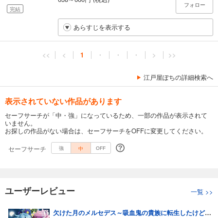
フォロー
完結
あらすじを表示する
<<
<
1
・
・
・
>
>>
江戸屋ぽちの詳細検索へ
表示されていない作品があります
セーフサーチが「中・強」になっているため、一部の作品が表示されて
いません。
お探しの作品がない場合は、セーフサーチをOFFに変更してください。
セーフサーチ
中
強
OFF
ユーザーレビュー
一覧
>>
欠けた月のメルセデス～吸血鬼の貴族に転生したけど捨てられそうなのでダンジョンを制覇する～@COMIC 第6巻【電子書籍限定描き下ろしマンガ付き】