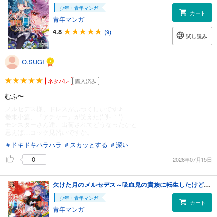
少年・青年マンガ
カート
青年マンガ
4.8
(9)
試し読み
O.SUGI
ネタバレ
購入済み
むふ〜
メルセデス様、ドレスがふつくしいです♪
巻末小篇、『アチャー』が笑えた(*´艸｀*)
モンスターさん達、出荷されてどうなったかと
思えば…コック見習いですか。
＃ドキドキハラハラ
＃スカッとする
＃深い
0
2026年07月15日
欠けた月のメルセデス～吸血鬼の貴族に転生したけど捨てられそうなのでダンジョンを制覇する～@COMIC 第5巻【電子書籍限定描き下ろしマンガ付き】
少年・青年マンガ
カート
青年マンガ