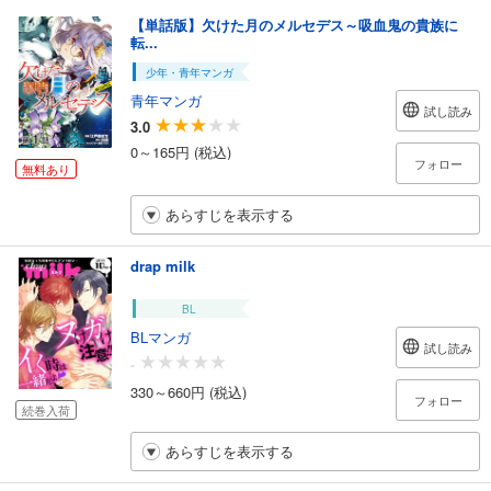
【単話版】欠けた月のメルセデス～吸血鬼の貴族に
転...
少年・青年マンガ
青年マンガ
試し読み
3.0
0～165円 (税込)
フォロー
無料あり
あらすじを表示する
drap milk
BL
BLマンガ
試し読み
-
330～660円 (税込)
フォロー
続巻入荷
あらすじを表示する