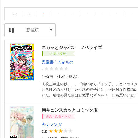
<<
<
1
・
・
・
・
・
・
新着順
スカッとジャパン ノベライズ
小説・文芸
/
児童書
よみもの
-
1～2巻
715円 (税込)
高校三年生の秋――。「鈍いから『ドン子』」とクラスメ
れるほどのんびりした性格の純子には、正反対な性格の幼
いた。瑞穂の見た目はど派手なギャル！ 口も悪いけど、
女のことを純子は大好きだった。ある日、二人の友情にヒ
が……!?【幼なじみは「ギャル」より】/読み終わった瞬
胸キュンスカッとコミック版
感動系の３編を収録。さらに、クスッと笑える「スカッと
少女・女性マンガ
ショートストーリー４編と盛りだくさん!!【もくじ】１ 
ャル」/２ 学歴差別イヤミ課長/３ ぽっちゃりパパとの
少女マンガ
とばあちゃんシリーズ その１ あいてますよ/その２ 
3.0
ル/その３ とっておきの魔法/その４ たりないもの