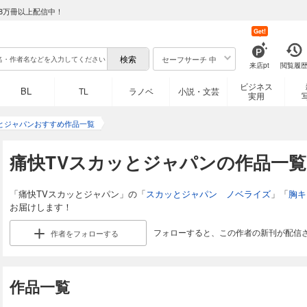
8万冊以上配信中！
Get!
セーフサーチ 中
来店pt
閲覧履
ビジネス
BL
TL
ラノベ
小説・文芸
実用
ッとジャパンおすすめ作品一覧
痛快TVスカッとジャパンの作品一覧
「痛快TVスカッとジャパン」の「
スカッとジャパン ノベライズ
」「
胸キ
お届けします！
フォローすると、この作者の新刊が配信
作者を
フォローする
作品一覧