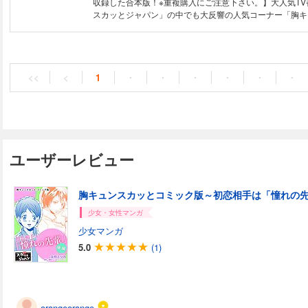
収録した合本版！※重複購入にご注意下さい。】大人気T
スカッとジャパン」の中でも大反響の人気コーナー「胸キ
がコミックに！ あのキュンキュンさせてくれるストーリ
よみがえります。青春の1ページをひもといてピュアな感
<<
<
1
・
・
・
・
・
・
ユーザーレビュー
胸キュンスカッとコミック版～初恋相手は「憧れの
少女・女性マンガ
少女マンガ
5.0
(1)
orangeorange