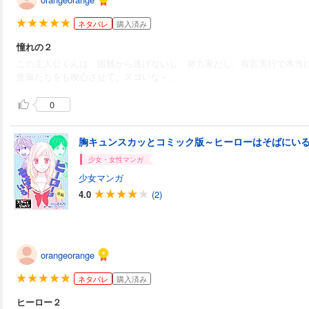
ネタバレ
購入済み
憧れの２
この主人公くんは、困難から逃げないし、努力家だし、有言実行で本当
先輩たちをも改心させて、スゴいな～。
0
胸キュンスカッとコミック版～ヒーローはそばにい
少女・女性マンガ
少女マンガ
4.0
(2)
orangeorange
ネタバレ
購入済み
ヒーロー２