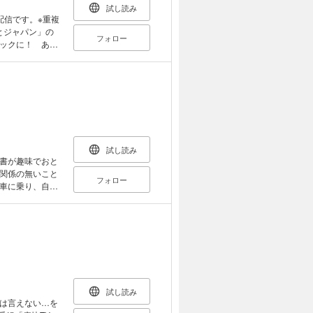
試し読み
配信です。※重複
とジャパン」の
フォロー
ックに！ あの
えります。青春
試し読み
書が趣味でおと
関係の無いこと
フォロー
車に乗り、自分
う。そして少し
ぷりつまった、
た王子様/君がい
ハチマキに…
試し読み
は言えない…を