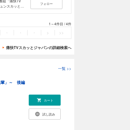
V番組「痛快TV
フォロー
ュンスカッと」
ーがコミックで
動を！
1～4件目
/
4件
・
・
・
>
>>
痛快TVスカッとジャパンの詳細検索へ
一覧
>>
先輩」～ 後編
カート
試し読み