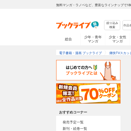
無料マンガ・ラノベなど、豊富なラインナップで18
絞り込み
検索
少年・青年
少女・女性
総合
マンガ
マンガ
電子書籍・漫画 ブックライブ
痛快TVスカ
おすすめコーナー
発売予定一覧
新刊・続巻一覧