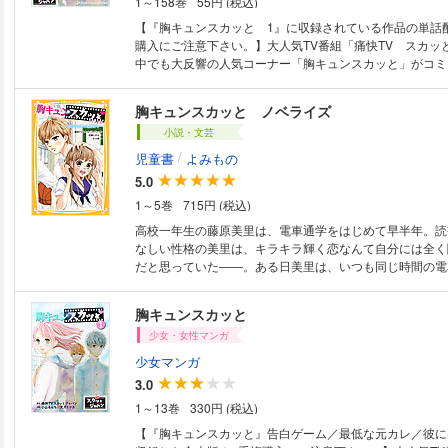
1～158巻
55円 (税込)
【『胸キュンスカッと 1』に収録されている作品の単話
購入にご注意下さい。】大人気TV番組「痛快TV スカッ
中でも大反響の人気コーナー「胸キュンスカッと」がコミ
キュンキュンさせてくれるストーリーがコミックでよみが
の1ページをひもといてピュアな感動を！
胸キュンスカッと ノベライズ
小説・文芸
/
児童書
よみもの
5.0
1～5巻
715円 (税込)
高校一年生の藤原美里は、電車通学をはじめて早半年。読
なしい性格の美里は、キラキラ輝く恋なんて自分には全く
だと思っていた――。ある日美里は、いつも同じ時間の電
と同じように本を読んでいる吉見智と、偶然保健室で出会
ずつ仲よくなっていくけれど!? 憧れの学園ライフがたっ
胸キュンスカッと
青春ラブストーリーを５編収録!! 【目次】電車で出会っ
少女・女性マンガ
た夏/押忍！ 恋の応援団部/恋の林間学校/恋する想いは
少女マンガ
3.0
1～13巻
330円 (税込)
【『胸キュンスカッと』告白ゲーム／最低な元カレ／彼に