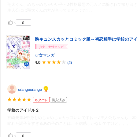
翔太くん、めちゃめちゃいい子～♪性格最悪の元カノに騙されて振り回
主人公には翔太くんの方が合ってるカンジだし。
0
胸キュンスカッとコミック版～初恋相手は学校のア
少女・女性マンガ
少女マンガ
4.0
(2)
orangeorange
ネタバレ
購入済み
学校のアイドル２
神崎先輩♪中身もめちゃめちゃカッコいいですね～♪主人公ちゃんも、本
陥れた調子良すぎるあの子のことは、不信感しかないですけど。。。
0