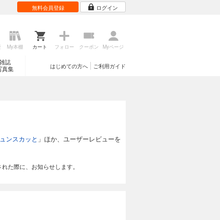
無料会員登録
ログイン
歴
My本棚
カート
フォロー
クーポン
Myページ
雑誌
はじめての方へ
ご利用ガイド
写真集
ュンスカッと
」ほか、ユーザーレビューを
された際に、お知らせします。