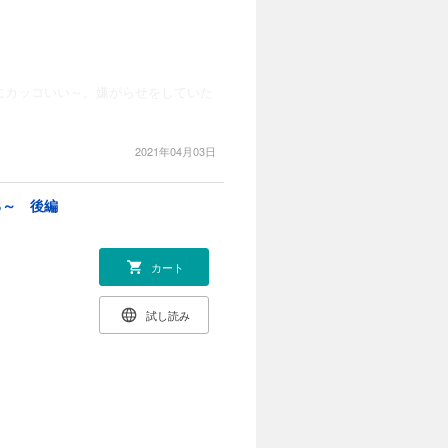
にカッコいい～。嫌がらせをしていた
2021年04月03日
る～ 後編
カート
試し読み