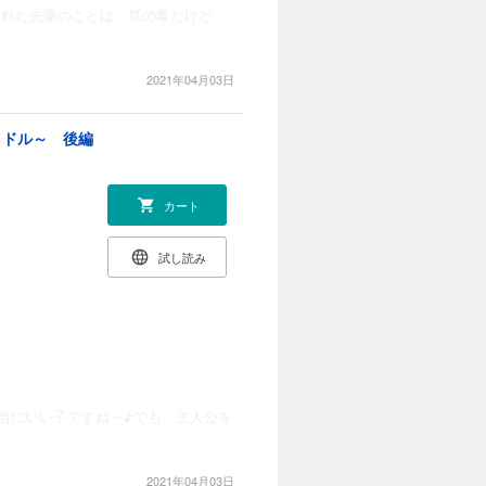
された先輩のことは、気の毒だけど、
2021年04月03日
イドル～ 後編
カート
試し読み
当にいい子ですね～♪でも、主人公を
2021年04月03日