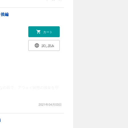
 後編
カート
試し読み
なの前で、アウェイ状態の彼女を守
2021年04月03日
編