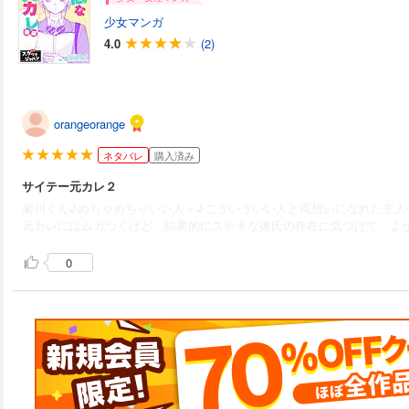
少女マンガ
4.0
(2)
orangeorange
ネタバレ
購入済み
サイテー元カレ２
菊川くん♪めちゃめちゃいい人～♪こういういい人と両想いになれた主人
元カレにはムカつくけど、結果的にステキな彼氏の存在に気づけて、よ
0