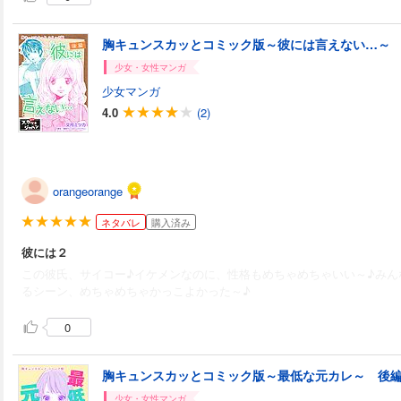
胸キュンスカッとコミック版～彼には言えない…～
少女・女性マンガ
少女マンガ
4.0
(2)
orangeorange
ネタバレ
購入済み
彼には２
この彼氏、サイコー♪イケメンなのに、性格もめちゃめちゃいい～♪みん
るシーン、めちゃめちゃかっこよかった～♪
0
胸キュンスカッとコミック版～最低な元カレ～ 後
少女・女性マンガ