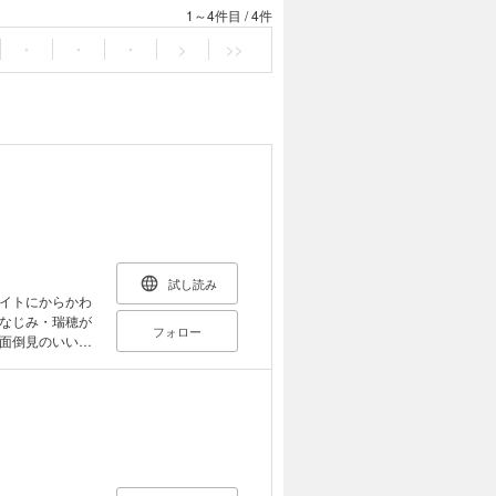
1～4件目
/
4件
・
・
・
>
>>
試し読み
イトにからかわ
なじみ・瑞穂が
フォロー
面倒見のいい彼
ビが入る事件
間、涙こみあげる
ばあちゃん」の
幼なじみは「ギ
二人三脚/スカッ
とるときのモラ