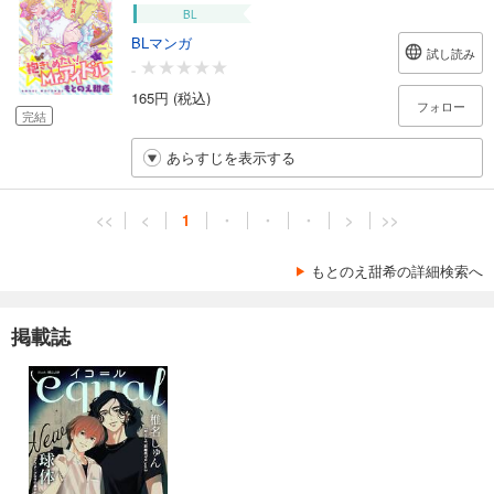
BL
BLマンガ
試し読み
-
165円 (税込)
フォロー
完結
あらすじを表示する
<<
<
1
・
・
・
>
>>
もとのえ甜希の詳細検索へ
掲載誌