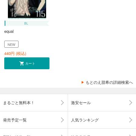
BL
equal
NEW
440
円 (税込)
カート
もとのえ甜希の詳細検索へ
まるごと無料本！
激安セール
発売予定一覧
人気ランキング