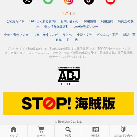
ログイン
ご利用ガイド
FAQ(よくある質問)
お問い合わせ
採用情報
利用規約
特商法の表
示
個人情報保護方針
cookie等ポリシー
少年・青年マンガ
少女・女性マンガ
ラノベ
小説・文芸
ビジネス・実用
雑誌・写
真集
TL
BL
ブックライブ（BookLive!）は、BookLiveが運営する電子書店です。TOPPANホールディング
ス、カルチュア・コンビニエンス・クラブ、テレビ朝日の出資を受け、日本最大級の電子書籍配
信サービスを行っています。
© BookLive Co., Ltd.
トップ
カート
検索
無料本
はじめての方へ