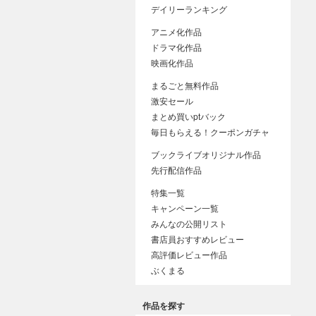
デイリーランキング
アニメ化作品
ドラマ化作品
映画化作品
まるごと無料作品
激安セール
まとめ買いptバック
毎日もらえる！クーポンガチャ
ブックライブオリジナル作品
先行配信作品
特集一覧
キャンペーン一覧
みんなの公開リスト
書店員おすすめレビュー
高評価レビュー作品
ぶくまる
作品を探す