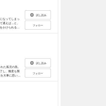
試し読み
になってしまっ
て通えば…と、
フォロー
をかけられる。
って行ってしま
そこには昨日の
くしてくれる先
人気の先生と落
ブ・マガジン：花
さい。)
試し読み
了し、幾度も襲
フォロー
燕を大事に思い、
燕が謎の病にかか
物に身体を舐め
妖しく淫らな恋物