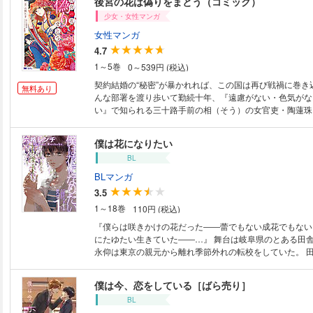
後宮の花は偽りをまとう（コミック）
ていた彼は、蓮珠を嫁にほしいと言い出す。冗談だと思っ
少女・女性マンガ
返事をするが、男は「やっとみつけた理想的な相手だ。こ
えたら迎えに行く」と真剣な表情。彼の名は郭翔央（かく
女性マンガ
威国の公主を娶（めと）ることを条件に、帝位に就いた新
4.7
だった。新皇帝と威国の公主が姿をくらましたために、蓮
1～5巻
0～539円 (税込)
わりになれというのだが??。圧倒的中華後宮ファンタジ
ライズ！
契約結婚の“秘密”が暴かれれば、この国は再び戦禍に巻き
無料あり
んな部署を渡り歩いて勤続十年、『遠慮がない・色気がな
い』で知られる三十路手前の相（そう）の女官吏・陶蓮珠
ゅ）。相国内で隣国「威（い）」の言葉がわかる数少ない
は、ある日、武官姿の男に声を掛けられる。威語がわかる
僕は花になりたい
ていた彼は、蓮珠を嫁にほしいと言い出す。冗談だと思っ
BL
返事をするが、男は「やっとみつけた理想的な相手だ。こ
えたら迎えに行く」と真剣な表情。彼の名は郭翔央（かく
BLマンガ
威国の公主を娶（めと）ることを条件に、帝位に就いた新
3.5
だった。新皇帝と威国の公主が姿をくらましたために、蓮
1～18巻
110円 (税込)
わりになれというのだが——。圧倒的中華後宮ファンタジ
カライズ！
『僕らは咲きかけの花だった――蕾でもない成花でもない
にたゆたい生きていた――…』 舞台は岐阜県のとある田
永仰は東京の親元から離れ季節外れの転校をしていた。 
は仰の儚げな容姿が珍しがられて注目されるが、過去の記
くかわすことが出来ない。 忘れたい同級生…翔の存在、
僕は今、恋をしている［ばら売り］
しがらみから逃げるように一人抗う仰だったが、紹介され
BL
は翔とそっくりで……！？ 家族愛、性愛、親愛の中で必