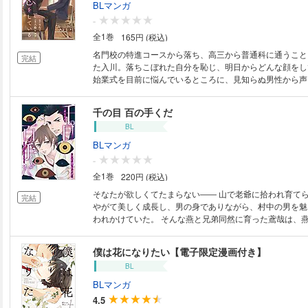
トーリー
BLマンガ
-
全1巻
165円 (税込)
名門校の特進コースから落ち、高三から普通科に通うこと
完結
た入川。落ちこぼれた自分を恥じ、明日からどんな顔をし
始業式を目前に悩んでいるところに、見知らぬ男性から声
彼はなぜか自分の名前を知っていて「またね」と言って去
う。そのことを不思議に思って次の日登校すると、なんと
千の目 百の手くだ
男性が。彼は普通科の先生だったのだ！ 何かにつけてよ
BL
生に、入川は次第に憧れを抱くようになるけれど!? 校内
ちこぼれ生徒の、切ない恋のレッスン！(この作品はウェ
BLマンガ
丸漫画 Vol.32に収録されています。重複購入にご注意くだ
-
全1巻
220円 (税込)
そなたが欲しくてたまらない―― 山で老爺に拾われ育てられた孤児の燕。
完結
やがて美しく成長し、男の身でありながら、村中の男を魅
われかけていた。 そんな燕と兄弟同然に育った鳶哉は、
そんな男たちの手から守っていた。 しかし、ある時から
り、日に日に衰弱していく。燕は毎夜のように恐ろしい魔
僕は花になりたい【電子限定漫画付き】
まわされていて――？ 美しさが物の怪さえも翻弄する、
BL
語。
BLマンガ
4.5