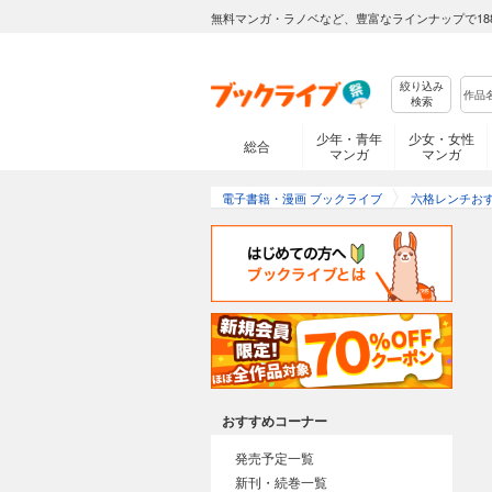
無料マンガ・ラノベなど、豊富なラインナップで18
絞り込み
検索
少年・青年
少女・女性
総合
マンガ
マンガ
電子書籍・漫画 ブックライブ
六格レンチお
おすすめコーナー
発売予定一覧
新刊・続巻一覧