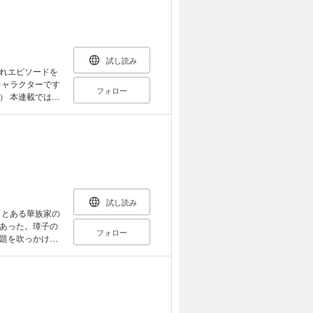
試し読み
れエピソードを
キャラクターです
フォロー
） 本連載では描
於崎が出会ったば
試し読み
あった。璋子の
フォロー
題を吹っかけて
満たすため、今