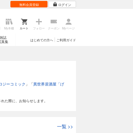
無料会員登録
ログイン
歴
My本棚
カート
フォロー
クーポン
Myページ
雑誌
はじめての方へ
ご利用ガイド
写真集
ロジーコミック
」「
異世界居酒屋「げ
された際に、お知らせします。
一覧
>>