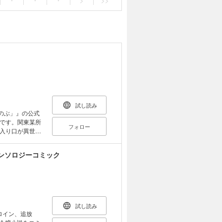
・
・
・
>
>>
試し読み
のぶ」』の公式
です。関東某所
フォロー
入り口が異世界
の葦村草平だっ
異世界で店を続
ンソロジーコミック
バーグや肉じゃ
く。酒と料理が
ファンタジー！
キャラクターが
録。 ※本書は
」』を文庫化した
試し読み
ロイン、追放