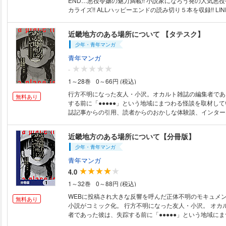
END…悪役令嬢の魅力満載!! 小説家になろう発の人気悪
カライズ!! ALLハッピーエンドの読み切り５本を収録!! LINEUP----------------
------------------ カバーイラスト：まろ 「悪役令嬢は真実の愛を手にいれ
る」ほしの総明 原作:猫又どれみ 卒業パーティーで婚約破棄!? 「婚
近畿地方のある場所について 【タテスク】
されて修道院に行くお嬢様の話」空倉シキジ 原作:結城暁
少年・青年マンガ
われ追放!? 「絶対に婚約破棄をしてみせます！～悪役令嬢に、私はな
る！」黒榮ゆい 原作:麗伽空 婚約破棄の為に男爵令嬢をいじめ!? 
青年マンガ
道を行きましょう」やましろ梅太 原作:真冬日 婚約破棄
-
と結婚!? 「悪役令嬢は第二王子の初恋に翻弄される」尾羊英 原作:水野沙
1～28巻
0～66円 (税込)
彰 断罪された私の前に第二王子が現れ…。 ---------------------------
------- 突然の婚約破棄、そして迫りくる断罪イベント…!!
行方不明になった友人・小沢。オカルト雑誌の編集者であ
無料あり
そしてこんな男と結婚…!? 婚約者たちは可憐な妹に夢中!?
する前に「●●●●●」という地域にまつわる怪談を取材し
悪役令嬢に手を差し伸べるのは…!? 危機的状況からはじ
誌記事からの引用、読者からのおかしな体験談、インター
の物語の結末は…ALLハッピーエンドです♪ 『小説家に
書き込み――彼の足取りを追うため、彼が収集していた資
み切り作品ばかりを集めた満足感いっぱいの悪役令嬢アンソ
いくと、別々の怪談として扱われていたそれらにはある繋
近畿地方のある場所について【分冊版】
がってくるのであった。
少年・青年マンガ
青年マンガ
4.0
1～32巻
0～88円 (税込)
WEBに投稿され大きな反響を呼んだ正体不明のモキュメ
無料あり
小説がコミック化。 行方不明になった友人・小沢。 オカ
者であった彼は、失踪する前に「●●●●●」という地域に
材していた。 過去の雑誌記事からの引用、読者からのお