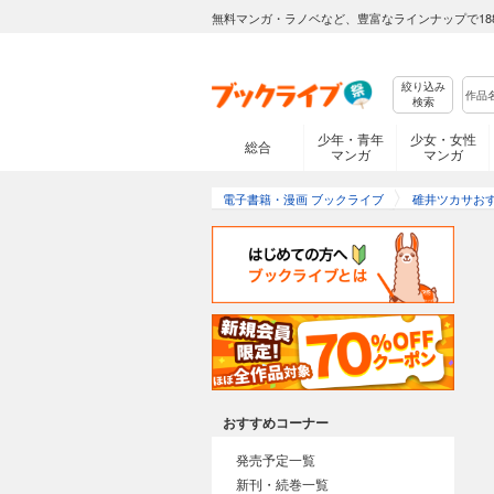
無料マンガ・ラノベなど、豊富なラインナップで18
絞り込み
検索
少年・青年
少女・女性
総合
マンガ
マンガ
電子書籍・漫画 ブックライブ
碓井ツカサお
おすすめコーナー
発売予定一覧
新刊・続巻一覧