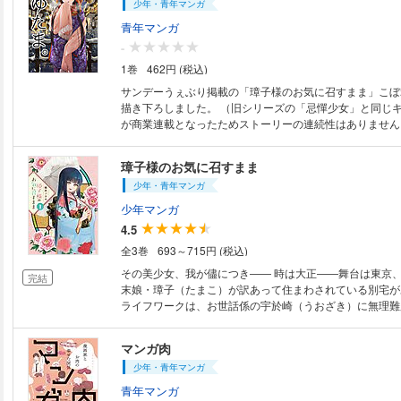
少年・青年マンガ
スタート!
青年マンガ
-
1巻
462円 (税込)
サンデーうぇぶり掲載の「璋子様のお気に召すまま」こぼ
描き下ろしました。 （旧シリーズの「忌憚少女」と同じ
が商業連載となったためストーリーの連続性はありません
かなかった冬のエピソードをまとめています。 璋子と宇
かりの頃のエピソードも収録。
璋子様のお気に召すまま
少年・青年マンガ
少年マンガ
4.5
全3巻
693～715円 (税込)
その美少女、我が儘につき―― 時は大正――舞台は東京、とある華族家の
完結
末娘・璋子（たまこ）が訳あって住まわされている別宅が
ライフワークは、お世話係の宇於崎（うおざき）に無理難
困らせること。本の中の世界しか知らない璋子の好奇心を
日も宇於崎は奔走する。
マンガ肉
少年・青年マンガ
青年マンガ