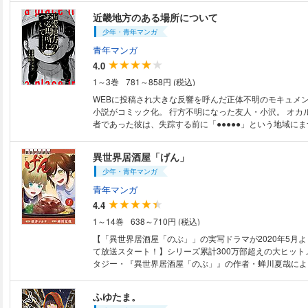
ンターネット掲示板の書き込み―― 彼の足取りを追うた
近畿地方のある場所について
いた資料を読み解いていくと、別々の怪談として扱われて
少年・青年マンガ
ある繋がりが浮かび上がってくるのであった。分冊版第1弾
単行本を分割したもので、本編内容は同一のものとなりま
青年マンガ
ご注意ください。
4.0
1～3巻
781～858円 (税込)
WEBに投稿され大きな反響を呼んだ正体不明のモキュメ
小説がコミック化。 行方不明になった友人・小沢。 オカルト雑誌の編集
者であった彼は、失踪する前に「●●●●●」という地域に
材していた。 過去の雑誌記事からの引用、読者からのお
ンターネット掲示板の書き込み―― 彼の足取りを追うた
異世界居酒屋「げん」
いた資料を読み解いていくと、別々の怪談として扱われて
少年・青年マンガ
ある繋がりが浮かび上がってくるのであった。
青年マンガ
4.4
1～14巻
638～710円 (税込)
【「異世界居酒屋「のぶ」」の実写ドラマが2020年5月よ
て放送スタート！】シリーズ累計300万部超えの大ヒット
タジー・『異世界居酒屋「のぶ」』の作者・蝉川夏哉によ
しのスピンオフ作品。次なる世界は異世界・東王国、王都
パリシィアでも、異世界の住人たちは、初めて見る日本の
ふゆたま。
惑いながらも舌鼓を打ち……。新たな異世界グルメファン