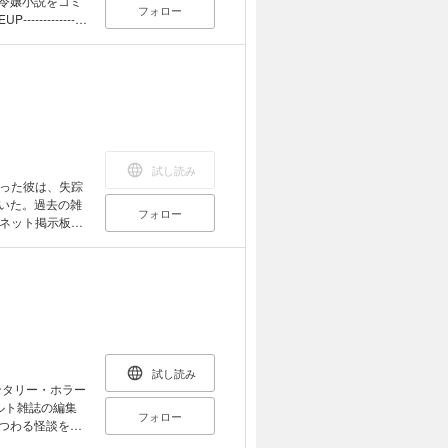
役令嬢小説をコミ
フォロー
約破棄
 妹に婚約者を奪
「悪の華
されハゲデブ親父
--------------
試し読み
 王子に捨てられ、
った彼は、失踪
 婚約破棄された
ていた。過去の雑
フォロー
まる悪役令嬢たち
ネット掲示板の
なろう』の人気読
料を読み解いて
ロジー!!
がりが浮かび上
試し読み
ンタリー・ホラー
ルト雑誌の編集
フォロー
まつわる怪談を取
かしな体験談、イ