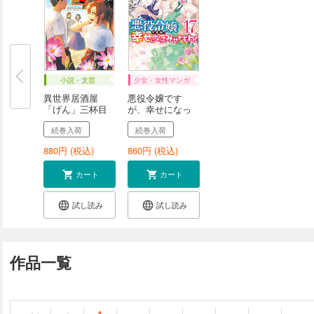
小説・文芸
少女・女性マンガ
異世界居酒屋
悪役令嬢です
「げん」三杯目
が、幸せになっ
てみ...
続巻入荷
続巻入荷
880
円 (税込)
860
円 (税込)
カート
カート
試し読み
試し読み
作品一覧