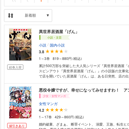
<<
<
1
・
・
・
・
・
・
新着順
異世界居酒屋「げん」
小説・文芸
/
小説
国内小説
3.8
1～3巻
819～880円 (税込)
累計500万部を突破した大人気シリーズ『異世界居酒屋「
続巻入荷
スピンアウト『異世界居酒屋「げん」』の小説版の文庫化
で店を開いていた居酒屋「げん」は、ある日突然、店の出
と繋がってしまった。一時は店を閉めようとしていた店主
たが、娘のひなたと、その恋人である榊原正太郎と共に、
悪役令嬢ですが、幸せになってみせますわ！ ア
けることを決める。異世界の人々は美食家が多いが、ハン
少女・女性マンガ
が、カレーうどんなど、初めて味わう料理に魅了されてい
縁を繋ぎ、集まる人々の物語を紡いでいく、異世界グルメ
女性マンガ
待望の文庫化です。さらに文庫版特典として、「げん」の
4.2
「のぶ」のキャラクターたちと邂逅する書き下ろし短編も収
1～17巻
429～860円 (税込)
2022年4月に刊行した単行本『小説 異世界居酒屋「げん
ものです。
婚約破棄、ざまぁ、 断罪イベント、 溺愛、王族、転生ヒ
値引きあり