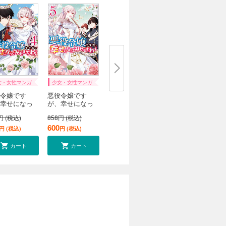
女・女性マンガ
少女・女性マンガ
令嬢です
悪役令嬢です
幸せになっ
が、幸せになっ
..
てみ...
円 (税込)
858円 (税込)
600
円 (税込)
円 (税込)
カート
カート