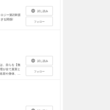
試し読み
ロジー第2弾!原
ぎる関係!
フォロー
試し読み
は、自らを【無
理が全て真実と
フォロー
名前や身体、そ
たな探偵「オー
挑むことにな
こに開幕！