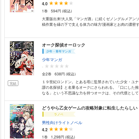
4.0
1巻
594円 (税込)
大重版出来!大人気「マンガ酒」に続くゼノングルメアンソ
稿作業を縁の下で支える体力の味方!漫画家とお肉の濃密す
オーク探偵オーロック
少年・青年マンガ
少年マンガ
-
全2巻
638円 (税込)
１９世紀ロンドン。とある塔に監禁されていた少女・ユナ
完結
謬の名探偵】と名乗るオークにさらわれる。「口にした推
なる」という不思議な力を持つオークは、その代償として
してかつての相棒を失っていた。全てを取り戻すため、新
ロック」として、ユナと共に“切り裂きジャック”の事件に
どうやら乙女ゲームの攻略対象に転生したらしい
り…!? 実力派推理小説作家原作で贈る超常推理活劇、こ
ラノベ
男性向けライトノベル
4.2
1巻
1,298円 (税込)