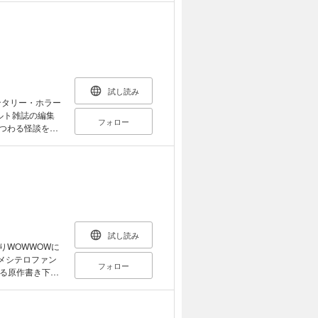
め、彼が収集して
いたそれらには
。 ※本作品は
す。重複購入に
試し読み
ンタリー・ホラー
フォロー
まつわる怪談を取
かしな体験談、イ
め、彼が収集して
いたそれらには
試し読み
りWOWWOWに
メシテロファン
フォロー
る原作書き下ろ
パリシィア!王都
居酒屋料理に戸
タジー、ついに