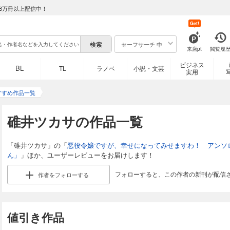
8万冊以上配信中！
Get!
セーフサーチ 中
来店pt
閲覧履
ビジネス
BL
TL
ラノベ
小説・文芸
実用
すすめ作品一覧
碓井ツカサの作品一覧
「碓井ツカサ」の「
悪役令嬢ですが、幸せになってみせますわ！ アンソ
ん」
」ほか、ユーザーレビューをお届けします！
フォローすると、この作者の新刊が配信
作者を
フォローする
値引き作品