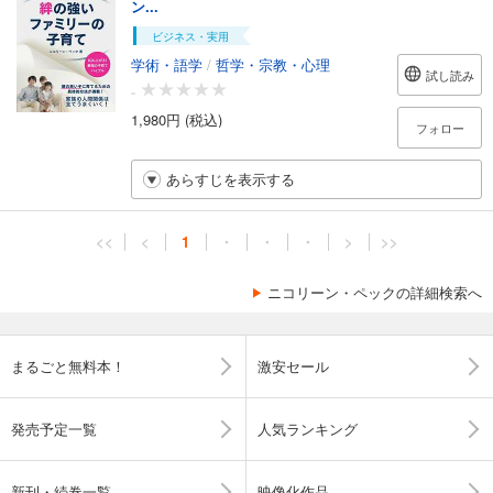
ン...
ビジネス・実用
学術・語学
/
哲学・宗教・心理
試し読み
-
1,980円 (税込)
フォロー
あらすじを表示する
<<
<
1
・
・
・
>
>>
ニコリーン・ペックの詳細検索へ
まるごと無料本！
激安セール
発売予定一覧
人気ランキング
新刊・続巻一覧
映像化作品