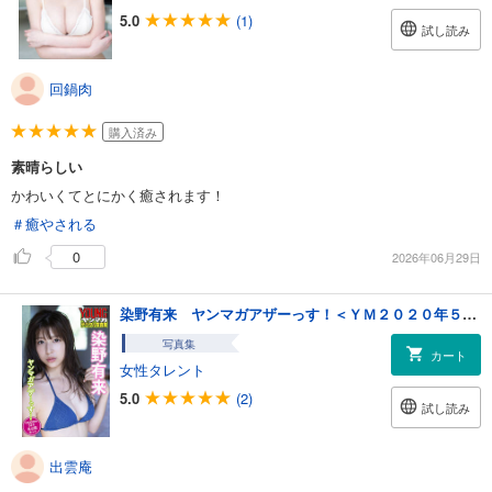
5.0
(1)
試し読み
回鍋肉
購入済み
素晴らしい
かわいくてとにかく癒されます！
＃癒やされる
0
2026年06月29日
染野有来 ヤンマガアザーっす！＜ＹＭ２０２０年５２号未公開カット＞ ヤンマガデジタル写真集
写真集
カート
女性タレント
5.0
(2)
試し読み
出雲庵