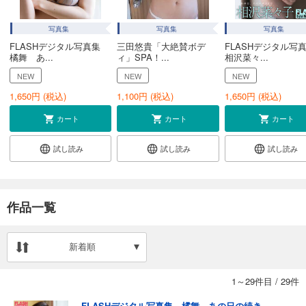
写真集
写真集
写真集
FLASHデジタル写真集
三田悠貴「大絶賛ボデ
FLASHデジタル
橘舞 あ...
ィ」SPA！...
相沢菜々...
NEW
NEW
NEW
1,650
円 (税込)
1,100
円 (税込)
1,650
円 (税込)
カート
カート
カート
試し読み
試し読み
試し読み
作品一覧
新着順
1～29件目
/
29件
FLASHデジタル写真集 橘舞 あの日の続き