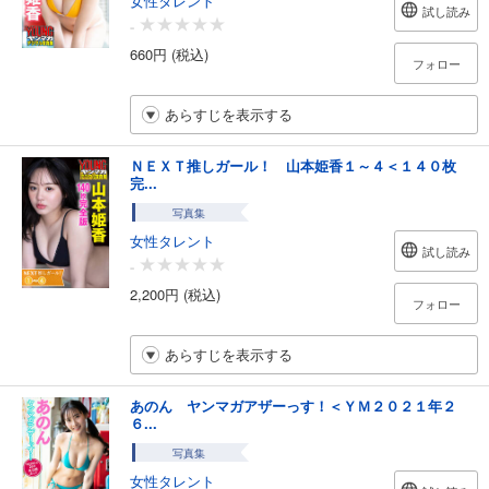
試し読み
-
660円 (税込)
フォロー
あらすじを表示する
ＮＥＸＴ推しガール！ 山本姫香１～４＜１４０枚
完...
写真集
女性タレント
試し読み
-
2,200円 (税込)
フォロー
あらすじを表示する
あのん ヤンマガアザーっす！＜ＹＭ２０２１年２
６...
写真集
女性タレント