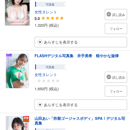
写真集
女性タレント
試し読み
5.0
1,320円 (税込)
フォロー
あらすじを表示する
FLASHデジタル写真集 井手美希 軽やかな旋律
写真集
女性タレント
試し読み
-
1,650円 (税込)
フォロー
あらすじを表示する
山田あい「炸裂ゴージャスボディ」SPA！デジタル写
真集