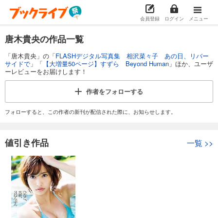
会員登録
ログイン
メニュー
唐木貴央の作品一覧
「唐木貴央」の「
FLASHデジタル写真集 相沢菜々子 あの日、リバー
サイドで
」「
【大増量50ページ】すずら Beyond Human
」ほか、ユーザ
ーレビューをお届けします！
作者を
フォローする
フォローすると、この作者の新刊が配信された際に、お知らせします。
値引き作品
一覧
>>