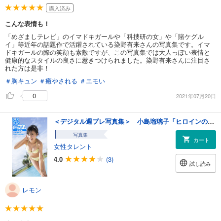
購入済み
こんな表情も！
「めざましテレビ」のイマドキガールや「科捜研の女」や「賭ケグル
イ」等近年の話題作で活躍されている染野有来さんの写真集です。イマ
ドキガールの際の笑顔も素敵ですが、この写真集では大人っぽい表情と
健康的なスタイルの良さに惹きつけられました。染野有来さんに注目さ
れた方は是非！
＃胸キュン
＃癒やされる
＃エモい
0
2021年07月20日
＜デジタル週プレ写真集＞ 小島瑠璃子「ヒロインの予感」
写真集
カート
女性タレント
4.0
(3)
試し読み
レモン