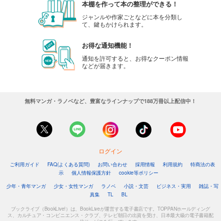
本棚を作って本の整理ができる！
ジャンルや作家ごとなどに本を分類し
て、鍵もかけられます。
お得な通知機能！
通知を許可すると、お得なクーポン情報
などが届きます。
無料マンガ・ラノベなど、豊富なラインナップで188万冊以上配信中！
ログイン
ご利用ガイド
FAQ(よくある質問)
お問い合わせ
採用情報
利用規約
特商法の表
示
個人情報保護方針
cookie等ポリシー
少年・青年マンガ
少女・女性マンガ
ラノベ
小説・文芸
ビジネス・実用
雑誌・写
真集
TL
BL
ブックライブ（BookLive!）は、BookLiveが運営する電子書店です。TOPPANホールディング
ス、カルチュア・コンビニエンス・クラブ、テレビ朝日の出資を受け、日本最大級の電子書籍配