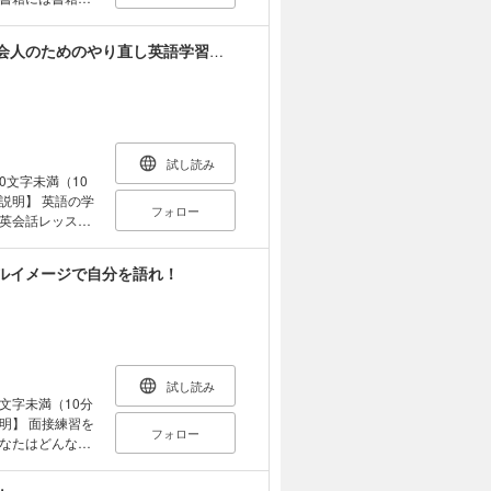
す。長い歴史と
でしょう。 読書
英語を学び直す７カ条 高校英語教師が教える社会人のためのやり直し英語学習法。
の人の人生との
は、身近にある
じく、本もあなた
であっても、常
本に運命の出会
試し読み
の活性化には速読
00文字未満（10
さい ○栞を使っ
フォロー
みなさい ○心を
英会話レッスン
ライフスタイルに
に通わなくて
嫌いの理由を考
。本書では、数
ルイメージで自分を語れ！
と寄り添う気持
と思っている人
書は反芻するべ
で面白く続けら
どんな本を読む
学部英文学科卒
校教諭。担当教
試し読み
0文字未満（10分
フォロー
なたはどんな人
い。」「自分の
自分のことは自