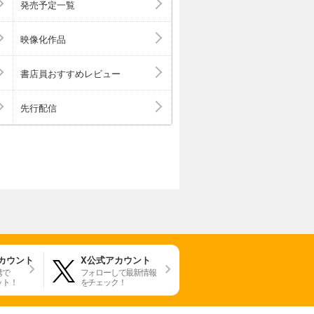
発売予定一覧
ば、何よりも嬉
立高等学校教
映像化作品
書店員おすすめレビュー
先行配信
アカウント
X公式アカウント
携で
フォローして最新情報
ット！
をチェック！