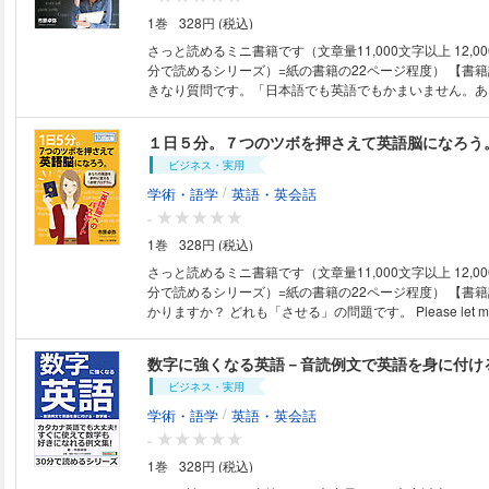
より】 高等学校で長く教鞭をとっていますが、教師の仕
1巻
328円 (税込)
験問題の作成と採点だといっても過言ではありません。 
知識を伝えるだけでなく、生徒たちの間違いを指摘しなが
さっと読めるミニ書籍です（文章量11,000文字以上 12,0
得てもらうことの連続です。 とはいえ、教師も人間です
分で読めるシリーズ）=紙の書籍の22ページ程度） 【書籍説明】 さて、い
があり、後で反省することも多くありますが、間違えこそ
きなり質問です。「日本語でも英語でもかまいません。あ
スでもあります。 そんな経験から、理解度をはかり、き
る（または覚えている）単語はいくつありますか？」 単
得るために役立つ正誤判定問題を集めました。 文法的な
るなら１万語を超えるかもしれません。 では、次の質問
を正しい英文に直すことで、中学校英文法の総復習を目指
「あなたが日常的に使う単語はいくつありますか？」 お
徒たちや私たち日本人が間違いやすいポイントを重点的に
ビジネス・実用
た数よりもずいぶんと少なくなるはずです。 いきなり意
高校生や英語を学び直そうと思っている大人の方にもクイ
し訳ありませんでしたが、コミュニケーション、特に英語
/
学術・語学
英語・英会話
気持ちで取り組んでもらいたいと思い、できるだけシンプ
ーションに悩んでいるあなたに気付いてもらいたいことが
-
しました。 マークシートのように正解が用意されてい
は「あなたにとって本当に必要な単語とは何か？」という
埋める問題とは違い、やや難しいと思われるかもしれませ
1巻
328円 (税込)
たが知っている（または覚えている）単語には、大きく分
習った英文法を思い出しながら取り組んでください。やり
があります。 「知っていて日常的に使う」単語、「知っ
さっと読めるミニ書籍です（文章量11,000文字以上 12,0
っと確かな自信がついているでしょう。 【著者紹介】 市原卓弥（イチハ
り使わない」単語、そして「知っているかもしれないけれ
分で読めるシリーズ）=紙の書籍の22ページ程度） 【書籍説明】 違いがわ
ラタクヤ） 1962年大阪生まれ。都留文科大学英文学科卒
忘れてしまった」単語です。 本書ではあなたにとって本
かりますか？ どれも「させる」の問題です。 Please let me study abroad.
り公立高校英語教諭。
発見し、活用する方法を説明していきます。 本書で述べ
お願いだから私を留学させて。 Our teacher always makes us study hard.
味では乱暴に思えるかもしれません。しかし、あなたに大
先生はいつも私たちを鬼のように勉強させる。 How can I get him to
数字に強くなる英語－音読例文で英語を身に付け
をもたらす方法であることは確かです。 【目次】 目次 本書の使い方 『基
believe that? どうやったら彼にそれを信じさせられるのかな？ I will 
本編・５つの基本ポイント』 『実践編』 『極意編』 『雑
ビジネス・実用
him call back you later. 後で彼に電話させましょう。 日本人が日本語だけ
【著者紹介】 市原卓弥（イチハラタクヤ） １９６２年大
の感覚で使い分けるには難しい英語があります。 本書で
/
学術・語学
英語・英会話
文科大学英文学科卒業。平成元年より公立高校英語教諭。
ネイティブの発想に近づくための７つのポイントを紹介し
-
「させる」のような例文と日本語訳、それに対応する解説
1巻
328円 (税込)
す。 １日5分を使って例文と日本語訳を音読してください。 「英語脳
なるためには、難しい単語や構文を覚えるよりも、ポイン