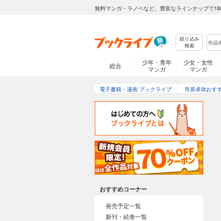
無料マンガ・ラノベなど、豊富なラインナップで18
絞り込み
検索
少年・青年
少女・女性
総合
マンガ
マンガ
電子書籍・漫画 ブックライブ
市原卓弥おす
おすすめコーナー
発売予定一覧
新刊・続巻一覧