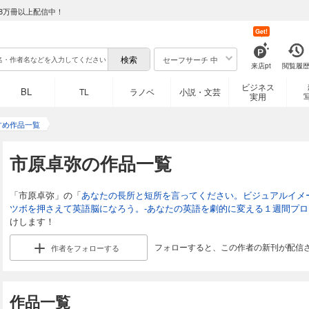
8万冊以上配信中！
Get!
セーフサーチ 中
来店pt
閲覧履
ビジネス
BL
TL
ラノベ
小説・文芸
実用
すめ作品一覧
市原卓弥の作品一覧
「市原卓弥」の「
あなたの長所と短所を言ってください。ビジュアルイメ
ツボを押さえて英語脳になろう。-あなたの英語を劇的に変える１週間プロ
けします！
フォローすると、この作者の新刊が配信
作者を
フォローする
作品一覧