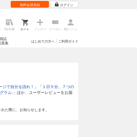
無料会員登録
ログイン
歴
My本棚
カート
フォロー
クーポン
Myページ
雑誌
はじめての方へ
ご利用ガイド
写真集
ージで自分を語れ！
」「
１日５分。７つの
グラム-
」ほか、ユーザーレビューをお届
された際に、お知らせします。