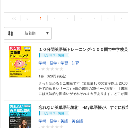
<<
<
1
・
・
・
・
・
・
新着順
１０分間英語脳トレーニング-１００問で中学校英
ビジネス・実用
/
学術・語学
学習・知育
-
1巻
328円 (税込)
さっと読めるミニ書籍です（文章量15,000文字以上 20,0
分で読めるシリーズ）=紙の書籍の30ページ程度） 【書籍説明】 次の英文
には文法的な間違いがそれぞれ１カ所あります。どこが間
かりますか？ We left from Japan to the U.S.（私たちはアメリカに向けて
日本を出発した。） He is one of the fastest runner in his club.（彼はクラ
忘れない英単語記憶術 -My単語帳が、すぐに役
ブで最も走るのが速いランナーのひとりだ。） 本書ではつい間違えてしま
ビジネス・実用
う表現や見落としてしまうミスをチェックしながら中学校
できます。 上の英文で答えに自信がない方は本書のレベ
/
学術・語学
英語・英会話
す。是非ご活用ください。 （英文の答えと解説は本文で！） 【まえ
-