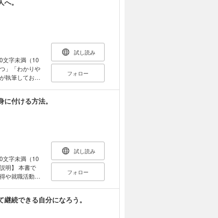
人へ。
は何故でしょ
自己アピールをす
られないという
たちに共通してい
と思います。言
ません。意味と
試し読み
記憶でもありま
00文字未満（10
けで苦手な自己
フォロー
すること。これ
が執筆しており
苦手な自己アピー
め、スキルアッ
とでなりたい自
いただけます。
身に付ける方法。
、メモ用紙と鉛
探しで迷子にな
らず多くありま
ください。きっ
に合格するため
よ ○記録し終え
由書を書けばい
見比べろ ○対象を
いのではないか
試し読み
 第三章 長所と
00文字未満（10
確に 第四章 な
なりたいという
章 地図を描く
フォロー
解説していきま
得や就職活動な
さい。 【目
について説明し
り公立高等学校
ートになる 第二
て継続できる自分になろう。
を現実に変えるた
ーション力を磨
って一生の財産
論文対策 第四