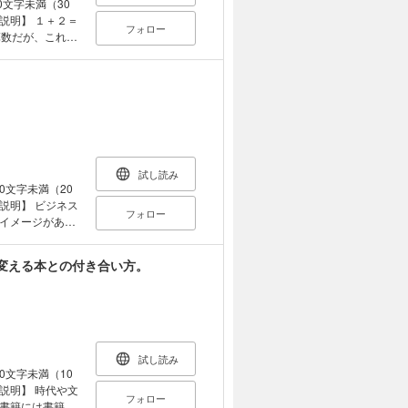
0文字未満（30
です。 7日
フォロー
な
算数だが、これを
本書の使い方 ポ
」この簡単な公式
する」「～してい
いう点ではネイ
仕事が山積みなん
が「数字」に関
５：どうして彼
。もちろん、基
 ポイント７：そ
教科書にも数字
ても少なく、数
学科卒業。平成
のに苦労する。
注目して関連す
試し読み
が、雑学として
00文字未満（20
ンテージがある
フォロー
は禁じ手とされて
イメージがある
本語のカタカナ
は、受験英語に
もあるが、目を
学校英語を基礎
変える本との付き合い方。
ある。カタカナ
が大切なのだ。
 Ｎ
ないのでかなり
数字の読み方の基
うことを目的に
ｓｏｎ３ 計算
Ｌｅｓｓｏｎ５
Ｌｅｓｓｏｎ
－Ｌｅｓｓｏｎ
ｓｓｏｎ５ 音
試し読み
ＥＸ－Ｌｅｓｓ
00文字未満（10
より公立高等学
フォロー
科卒業。平成元年
書籍には書籍の