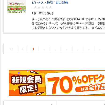
になりますよ。 【まえがきより】 「「やればできる子」なんですが、な
/
ビジネス・経済
自己啓発
章 面接の心得 第五章 一般入試で受験する 第六章 志
かなか「自分からできる子」になってくれないんですよ。
-
方 志望理由書の例 第七章 命と向き合う覚悟について 
に通わせないと勉強できるようになりませんか？」 「塾
第九章 看護師になるための十カ条 【著者紹介】 市原卓弥（イチハラタ
1巻
328円 (税込)
のは高くつくのでできるだけお金がかからない方法はない
クヤ） 1962年大阪生まれ。都留文科大学文学部英文学科
面談などをしているとこんな保護者の方からの悩みや質問
さっと読めるミニ書籍です（文章量14,000文字以上 15,0
より公立高等学校教諭。担当教科英語。
よくあります。 子ども、特に小学生くらいのお子さんがいる保護者の方
分で読めるシリーズ）=紙の書籍の28ページ程度） 【書籍説明】 何をやっ
は、さらにこんな悩みを抱えていらっしゃいませんか？「
ても長続きしないという悩みをよく聞きます。 ダイエット、禁煙、勉強、
い！」といくら言っても聞かないんです。どうしたら毎日
スポーツ、習い事、等々。 最初は「やるぞ！」と強い決意を持って、一生
なりますか？」 結論から言いますが、子どもは勉強して
懸命に知識や道具を集めたりしますが、いざやり始めると
す。塾に通わせたり、家庭教師を雇ったり、いろいろ親が
で挫折してしまう。 こんな経験のある方は少なくないと思いま
なかなか「やればできる」から卒業できないものなのです。 教育には
うなことを言っていますが、私自身も長続きは苦手でした
がかかります。でもお金さえかければ誰でも「できる子」
通った算盤塾や書道塾、オルガン教室や絵画教室、どれも
<<
<
1
・
・
・
・
・
・
はありません。また、「できる子」になったとしても「で
てしまいました。 勉強はもちろん苦手でしたし、学生時
と「自分からできる子」には大きな違いがあります。本当
らうなどということとは全く無縁の生徒でした。せっかく
は「自分からできる子」です。 「できるだけお金をかけ
えも、途中で面倒くさくなってやめてしまったほどですか
になれる方法はないでしょうか？」 高等学校で英語教諭
いことに関しては筋金入りかもしれません。 社会人になってからは、幸い
学習法を試しながら指導してきましたが、「楽しむ」とい
なことに転職することもなく、永年勤続表彰を受けました
活動と効果を活性化させること、特に継続的に学習活動を
生活に関しては相変わらず長続きしないことが多くあります。 「ど
素でもあることが経験上わかりました。そこで、家庭でも
いつも長続きしないのだろう？」という大問題にいつも悩
とんどかからない方法の提案としてこの本を書きました。 【目次】 お
す。 「持続可能」という言葉が時代のキーワードになっています。 どん
をかけずに楽しみながら学習習慣を身に付けよう 準備が
なに素晴らしい成果があっても、それを持続できなければ
う 具体的実践方法 応用してみよう 続けるために必要なこと ま
まってしまいます。ものごとは常に発展し続けるものでも
紹介】 市原卓弥（イチハラタクヤ） １９６２年大阪生ま
けられるということは人にとっても大切なことなのかもしれま
学文学部英文学科卒業。平成元年から公立高等学校教諭。
もどうやって？」 この問題を解決するために、「続けられない原因」と真
剣に向き合ってみたいと思いました。長続きしない私のあ