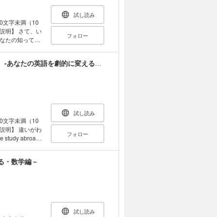
事のほとんどは試
日々の授業でも、
試し読み
ら正しい知識を
00文字未満（10
から間違えること
フォロー
が学びのチャン
なたの知ってい
ちんとした知識を
語の数だけをあげ
間違いがある英文
はどうでしょう。
１日５分。７つのツボを押さえて英語脳になろう。-あなたの英語を劇的に変える１週間プログラム-
しています。 生
そらく先ほどあげ
扱っています。
地の悪い質問で申
ズを解くような
でのコミュニケ
ルな英文を用意
あります。 それ
る問題や（ ）を
ことです。 あな
んが、 中学校で
けて３つの種類
試し読み
終えた後にはき
ているけれどあま
00文字未満（10
ど使わないので
業。平成元年よ
フォロー
当に必要な単語を
る方法は、ある意
きな「気付き」
る・数学編－
have
記帳』 まとめ
阪生まれ。都留
は日本人学習者が
ます。 先程の
を述べていきま
」に
試し読み
トを押さえた例