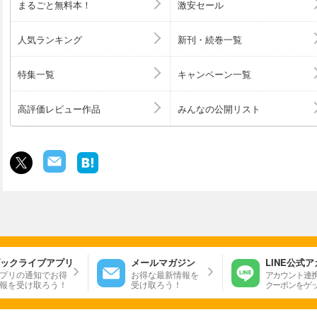
まるごと無料本！
激安セール
い戦いが、同じ悩みを抱える人たちの安心の処方箋になれ
しく思います。 【著者紹介】 市原卓弥（イチハラタクヤ） 1962年大阪生
まれ。都留文科大学文学部英文学科卒業。平成元年より公
人気ランキング
新刊・続巻一覧
諭。担当教科英語。
特集一覧
キャンペーン一覧
高評価レビュー作品
みんなの公開リスト
ックライブアプリ
メールマガジン
LINE公式
プリの通知でお得
お得な最新情報を
アカウント連
報を受け取ろう！
受け取ろう！
クーポンをゲ