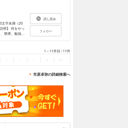
望理由書の書き
」 「塾や予備校
第八章 自己管理
や家庭教師を頼む
ですか？」 三者
試し読み
卒業。平成元年
を受けることが
00文字未満（20
フォロー
「勉強しなさ
勉強できる子に
くれないもので
どれも中途半端
手を尽くしても
す。 偉そ
1～11件目
/
11件
お金
。 小学生の頃に
になれるわけで
中途半端でやめ
・
・
・
>
>>
きるだけの子」
代は何かで賞をも
に「できる子」
入った大学でさ
ずに「できる子」
市原卓弥の詳細検索へ
ら、長続きしな
としていろいろな
う要素が学習の
が、趣味や日常
続ける重要な要
うして
できてお金がほ
まされていま
金
整ったら実行しよ
いつかは行き詰
とめ 【著者
ありません。続
れ。都留文科大
せん。 「で
担当教科英語。
まり格好良くな