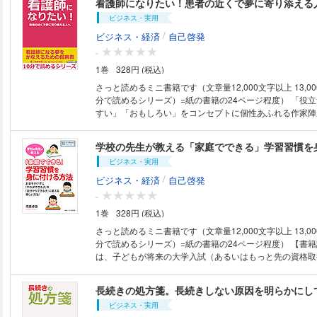
看護師になりたい！患者の近くで夢に寄り添える
分が一番良く知っているはずなのにうまく答えられないの
ビジネス・実用
う。 成績の良い優等生は言葉巧みに的確で説得力のある
る生徒が多い反面、優等生ほど自己アピールにうまく答え
/
ビジネス・経済
自己啓発
不思議な現実があります。 自己アピールが苦手という人
-
るのは、「言葉で語ろうとしすぎている。」のではないか
1巻
328円 (税込)
葉や文字は思考や伝達のツールですが単なる記号ではあり
概念を持った生き物です。概念とはイメージであり五感の
さっと読めるミニ書籍です（文章量12,000文字以上 13,0
す。五感の記憶を辿りイメージを言葉にすること。これだ
分で読めるシリーズ）=紙の書籍の24ページ程度） 「役立つ」「わかりや
アピールがしやすくなります。他者に自己を投影して認識
すい」「おもしろい」をコンセプトに個性あふれる作家陣
でより的確に自己を認識することができます。 本書では
ます。 自己啓発、問題解決、気分転換、他の読書の箸休
ルを克服するだけでなく、心の動きと行動を結びつけるこ
プ、ストレス解消、いろいろなシチュエーションでご利用
学校の先生が教える「家庭でできる」学習習慣を
分に近づける方法を解説していきます。いつでもどこでも
是非、お試しください。 【書籍説明】 個人病院が経営破綻するほど深刻
筆だけあればできる方法なのでお金もかかりません。自分
ビジネス・実用
な医師あまりが起きている現在でも看護師の求人は相変わ
ってしまった時も、ちょっとだけ時間を使って試してみて
す。 看護師の仕事内容や待遇などについては多くの情報があります。 し
/
ビジネス・経済
自己啓発
と「ありのままの素敵な自分」に出会えます。 【目次】 第一章 私は
かし、看護師になるために必ず通わなければいけない学校
-
誰？ ○好きなものを１０個あげよ ○嫌いなものを５個あげ
には具体的にどんな勉強をすればいいのか、どんな志望理
たら忘れろ ○忘れた頃に繰り返せ ○３回繰り返せ ○結果を
1巻
328円 (税込)
いのかということについては、あまり詳しく知られていな
増やせ ○ビジュアル化されたあなた 第二章 あなたは誰？
と思います。 本書では、主に現役の高校生が看護師になりたいという夢を
さっと読めるミニ書籍です（文章量12,000文字以上 13,0
短所を知る ○長所のヒントを見逃すな ○短所のヒントも的
かなえるためにはどんな学校がおすすめなのか、看護師に
分で読めるシリーズ）=紙の書籍の24ページ程度） 【書籍説明】 本書で
りたい自分になるために 第五章 心は行動に表れる 第六
夢を現実に変えるためにどんな勉強や対策が必要なのかを
は、子どもが将来の大学入試（あるいはもっと先の資格取
第七章 まとめ 【著者紹介】 市原卓弥（イチハラタクヤ） １９６２年大
す。憧れだと諦めずに夢をしっかりと自分の手でつかんでくだ
ど）にも対応できる基礎学力と学習習慣を身に付ける方法
阪生まれ。都留文科大学文学部英文学科卒業。平成元年よ
次】 はじめに 第一章 看護学をきわめて看護のエキスパ
ていきます。 しかも、できるだけお金をかけずに、保護者の方も一緒に楽
教諭。担当教科英語。
長続きの処方箋。長続きしない原因を明らかにし
章 医療現場で看護のスペシャリストになる 第三章 夢
しみながらできる方法を提案していきたいと思います。 楽しく勉強する習
めにするべきこと （１）国語力を磨く （２）コミュニケ
ビジネス・実用
慣さえ身に付けることができれば、それはその子どもにと
く （３）計算力を磨く （４）生物学の基礎知識 （５）小