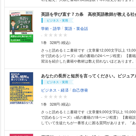
より公立高等学校教諭。担当教科英語。
良さがあります。書籍を読むことには大きな意味がありま
大きな意味に裏付けられた人類と書籍の関係は将来も続く
はその人らしさを語るものであり、本との付き合い方はそ
ビジネス・実用
付き合い方そのものです。あなたの人生を変えるきっかけ
一冊の本との出会いにあるかもしれません。 あなたと同
/
学術・語学
英語・英会話
との出会いを待っています。紙の書籍であっても電子書籍
-
に自分と寄り添ってくれる誰かを探しています。あなたと
1巻
328円 (税込)
いがありますことを心から願っています。 【目次】 第一章 ヒトはなぜ
本を読むのか 第二章 目的別読書のすすめ ○インプット
さっと読めるミニ書籍です（文章量12,000文字以上 13,0
多読を実践しなさい ○情報を整理するなら道具を活用しな
分で読めるシリーズ）=紙の書籍の24ページ程度） 【書籍説明】 英語の学
て時間を管理しなさい ○感性を磨きたいなら多様な本を読
習法を紹介した書籍や教材は数え切れないほどあります。
落ち着かせるためには哲学書がおすすめ 第三章 読書を
も大人気です。しかし、留学経験が無くても、英会話学校
しよう 第四章 読書のための環境を作ろう 第五章 読書
も、英語の勉強は何時でも始められますし、やり直せます
あなたの長所と短所を言ってください。ビジュア
える 第六章 読書を通じて自分を取り戻そう 第七章 本
多くある学習法のエッセンスを抽出して、「英語が苦手」
ちを大切にしよう 第八章 ブックサーフィン 第九章 読
ビジネス・実用
に向けて、できるだけお金をかけずに、ちょっとした工夫
きか 第十章 漫画をよむことは読書といえるか まとめ 
れる学習法のヒントを提供したいと思います。 【著者紹介】 市原卓弥
/
ビジネス・経済
自己啓発
べきか 【著者紹介】 市原卓弥（イチハラタクヤ） 1962年大阪生まれ。都
（イチハラタクヤ） 1962年大阪生まれ。都留文科大学文
-
留文科大学文学部英文学科卒業。平成元年より公立高等学
業。平成元年より公立高等学校教諭。担当教科英語。
科英語。
1巻
328円 (税込)
さっと読めるミニ書籍です（文章量9,000文字以上 10,00
で読めるシリーズ）=紙の書籍の18ページ程度） 【書籍説明】 面接練習を
していて生徒たちが一番答えに困る質問があります。「あ
ですか？」という質問です。「自己アピールをしてくださ
長所・短所を言ってください。」という質問も同じです。