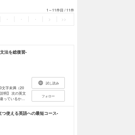
1～11件目
/
11件
・
・
・
>
>>
文法を総復習-
試し読み
00文字未満（20
フォロー
違っているかわ
立つ使える英語への最短コース-
英文法を総復習
ル感にぴったりで
がき