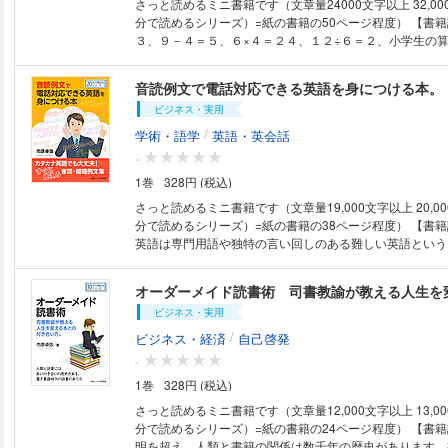
さっと読めるミニ書籍です（文章量24000文字以上 32,00
文と日本語訳をしっかりと脳にインプットすることがまず必要
分で読めるシリーズ）=紙の書籍の50ページ程度） 【書籍説明】 １＋２＝
後にあなたは英語脳へのパスポートを手に入れています。 【目次】 あ
３、９－４＝５、６×４＝２４、１２÷６＝２、小学生の
たの英語を劇的に変える1週間プログラム 英語脳について 
英語で言えるだろうか。「三角形の面積は底辺×高さ÷２
イント１：「～させる」どうやって？ ポイント２：「～
はどうだろうか。日本の学校で習う英語は実用的な英語と
音読例文で電話対応できる英語を身につける本。
る」「～されている」の違いは何？ ポイント３：今日は
ティブとはどうしても差が出てしまう。その代表的なもの
だ。 ポイント４：「みる」って、どうやって？ ポイント
ビジネス・実用
する表現だろう。いざ英語で表現しようとするとできない
は怒ったのか? ポイント６：今日の出来事を昨日言った？
本的な数字に関する表現を全く学習しないわけではない。
/
学術・語学
英語・英会話
れ、もっと簡単に言えませんか？ まとめ 【著者紹介】 市原卓弥（イチハ
の読み方に関する記述は扱われているが、絶対量としてと
-
ラタクヤ） 1962年大阪生まれ。都留文科大学文学部英文
学用語に関しては普通の教科書で扱われているものを探す
元年より公立高等学校英語教諭。
1巻
328円 (税込)
本書では、日常会話やビジネスの場で使われる「数字」に
る表現・例文を集めた。どれも特別に難しいものではない
さっと読めるミニ書籍です（文章量19,000文字以上 20,0
も面白く、いざと言うときに知っているとかなりのアドバ
分で読めるシリーズ）=紙の書籍の38ページ程度） 【書籍説明】 ビジネス
と思われる。 英語に不慣れな読者のために、英語教育で
英語は専門用語や独特の言い回しのある難しい英語という
いるカタカナ表記をあえて使用している。英語の発音と日
が、実際はさほど難しいものではない。ビジネスの現場で
の音は全く別の音であり、英語本来の発音とは異なる部分
代表されるような回りくどい表現や古風な表現よりも、中
オーダーメイド読書術 司書教諭が教える人生を
つぶってあえて読みやすいカタカナ表記をした部分も多く
としつつビジネスフォーマルとして適度に留意された表現
読みはあくまでも補助的な手段として活用してもらいたい。 【目次】
ビジネス・実用
本書では、身振りや表情など、言葉以外の伝達手段が使え
ａｖｉｇａｔｉｏｎ レベルチェック Ｌｅｓｓｏｎ１ 
難易度が高いように思われる電話でのやりとりを英語で行
/
ビジネス・経済
自己啓発
本を学ぼう Ｌｅｓｓｏｎ２ 数字の読み方その２ Ｌｅｓ
している。 【目次】 Ｎａｖｉｇａｔｉｏｎ レベルチェック Ｌｅｓｓｏ
-
式を英語で読む Ｌｅｓｓｏｎ４ 数式など英語で読む 
ｎ１ 深呼吸して落ち着こう Ｌｅｓｓｏｎ２ 確認する 
暗唱例文（表現） Ｌｅｓｓｏｎ６ 日本語・英語 ＥＸ
1巻
328円 (税込)
３ 電話を取り次ぐ Ｌｅｓｓｏｎ４ 電話をかける Ｌｅ
日本語・英語・読み方 【著者紹介】 市原卓弥（イチハラタクヤ） 1962年
読・暗唱用例文（表現） Ｌｅｓｓｏｎ６ 日本語→英語 
さっと読めるミニ書籍です（文章量12,000文字以上 13,0
大阪生まれ。都留文科大学文学部英文学科卒業。平成元年
ｏｎ 日本語→英語→読み方 付録 【著者紹介】 市原卓弥（イチハラタク
分で読めるシリーズ）=紙の書籍の24ページ程度） 【書籍説明】 時代や文
校教諭。担当教科英語。
ヤ） １９６２年大阪生まれ。都留文科大学文学部英文学
明を超え、人類と書籍の関係は数千年の歴史があります。