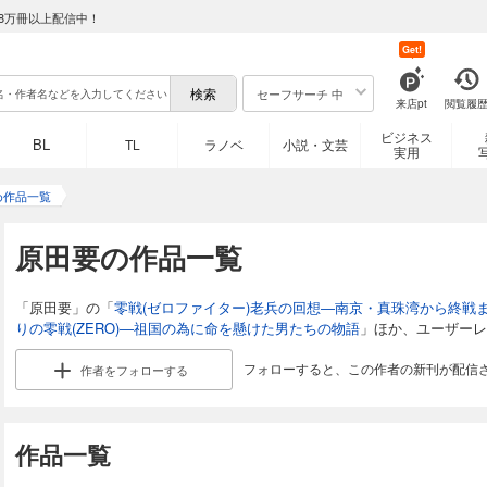
8万冊以上配信中！
Get!
セーフサーチ 中
来店pt
閲覧履
ビジネス
BL
TL
ラノベ
小説・文芸
実用
め作品一覧
原田要の作品一覧
「原田要」の「
零戦(ゼロファイター)老兵の回想―南京・真珠湾から終戦
りの零戦(ZERO)―祖国の為に命を懸けた男たちの物語
」ほか、ユーザーレ
フォローすると、この作者の新刊が配信
作者を
フォローする
作品一覧