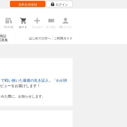
無料会員登録
ログイン
歴
My本棚
カート
フォロー
クーポン
Myページ
雑誌
はじめての方へ
ご利用ガイド
写真集
まで戦い抜いた最後の生き証人
」「
わが誇
ビューをお届けします！
された際に、お知らせします。