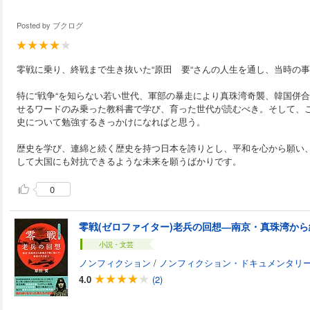
Posted by
ブクログ
零戦に乗り、終戦まで生き抜いた“原田 要“さんの人生を通し、当時の
特に“戦争“を知らない若い世代、軍部の暴走により真珠湾奇襲、韓国併
せるワードのみ乗った教科書で学び、育った世代が読むべき。そして、
史について勉強するきっかけになればと思う。
歴史を学び、連綿と続く歴史を持つ日本を誇りとし、平和を心から願い
して大国にも対抗できるような未来を願うばかりです。
0
小説・文芸
ノンフィクション
/
ノンフィクション・ドキュメンタリ
4.0
(2)