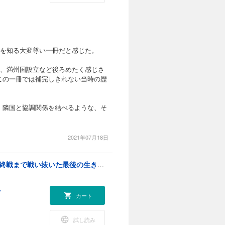
事を知る大変尊い一冊だと感じた。
合、満州国設立など後ろめたく感じさ
この一冊では補完しきれない当時の歴
、隣国と協調関係を結べるような、そ
2021年07月18日
零戦(ゼロファイター)老兵の回想―南京・真珠湾から終戦まで戦い抜いた最後の生き証人
ー
カート
試し読み