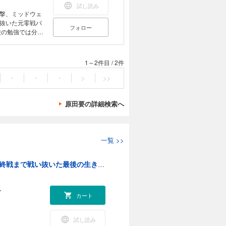
変勃発。同年第
試し読み
中支戦線に出動
撃、ミッドウェ
空母蒼龍に乗り組
抜いた元零戦パ
フォロー
を負い、内地で
校の勉強では分か
酪農、八百屋、
代のあらゆる場
。昭和47年学校
 単なる戦記物の
。歴戦の元零戦
が寄せられてい
1～2件目
/
2件
和の大切さを各
縦の教え、大空の
、園長を退いた後
攻隊・敷島隊の
・
・
・
>
>>
年5月、皆に惜
られざるエピソ
つて空戦で命のや
原田要の詳細検索へ
・フォス氏）と
ウェー海戦の章で
や同航空参謀・
り易く、多面的
一覧
>>
。大正5年長野県
発。同年第35期
戦線出動しパネー
零戦(ゼロファイター)老兵の回想―南京・真珠湾から終戦まで戦い抜いた最後の生き証人
みハワイ真珠湾攻
教官となり終
乳販売など様々
ー
退いた後も幼稚園
カート
に惜しまれなが
試し読み