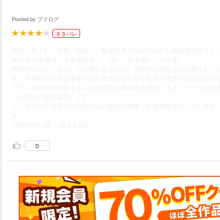
Posted by
ブクログ
ネタバレ
長野に生まれ、海軍に志願し、駆逐艦乗り組みの兵から操縦練習生とな
和20年の北海道、千歳基地まで、戦い、生き抜いた方の著。
90歳代になってから、今の思いとともに、当時の記憶をもとに書かれていま
き、湾岸戦争の報道映像への若者の反応をみて戦争の実態を語らなけれ
です。原田氏の経験はまさに航空戦の最前線の連続、まるでドラマの主
しい戦いの場に直面します。
ミッドウェー海戦での飛龍からの最後の発艦、駆逐艦巻雲から見た光景
す。
昭和16年に結
...続きを読む
0