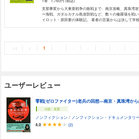
1巻
1,760円 (税込)
県生まれ。昭和8年、横須賀海兵団入団。昭和12年支那事
35期操縦練習生を主席で卒業し、同10月第12航空隊附で
支那事変から大東亜戦争の敗戦まで、南京攻略、真珠湾攻
し、「パネー号」爆撃、南京攻略戦に参加。昭和16年、
ー海戦、ガダルカナル島攻防戦など、数々の修羅場を戦い
みハワイ真珠湾攻撃に参加。その後、激戦地を転戦。重傷
イロット・原田要の体験記。 著者の言葉からは決して学
航空教官となり終戦。戦後、公職追放の苦難の中、農業、
らない戦前・戦中・戦後の真実を垣間見ることが出来、現
牛乳販売など様々な職業を経て、昭和43年に託児所を開設
面を切り抜けるための貴重な教訓が数多く含まれている。
法人「ひかり幼稚園」として認可され、同時に園長に就任
枠を超えた内容に老若男女を問わず多くの感動・感謝の声
パイロットとしての使命と誇りを胸に、戦争の悲惨さ、平
る話題作！ 雷撃の神様と言われた村田重治氏の究極の操
地で講演すると共に亡き戦友の慰霊を続けた。平成22年
サムライで有名な坂井三郎氏と切磋琢磨した日々、神風特
<<
<
1
・
・
・
・
・
・
も幼稚園で子どもたちと触れ合うのが日課だった。平成28
関行男氏への指導など、海軍航空隊の錚々たる面々との知
しまれながら99歳で帰らぬ人となった。
ードも満載で第一級資料としての価値もある。 更に、か
り取りをした敵兵（英軍ジョン・サイクス氏、米軍ジョー
戦後劇的な再会を果たした場面も。 真珠湾攻撃とミッド
は、著者の証言に加え、第一航空艦隊参謀長・草鹿龍之介
源田實らの回顧録を随所に交え、戦況の全体像がより分か
ユーザーレビュー
に捉えられるようになっている。 著者略歴 元ゼロ戦戦士
生まれ。昭和8年横須賀海兵団入団。昭和12年支那事変勃
操縦練習生を主席で卒業し、同10月第12航空隊附で中支
号爆撃、南京攻略戦に参加。昭和16年空母蒼龍に乗り組
撃に参加。その後、激戦地を転戦。重傷を負い内地で航空
小説・文芸
戦。戦後、公職追放の苦難の中、農業、酪農、八百屋、牛
ノンフィクション
/
ノンフィクション・ドキュメンタリ
な職業を経て、昭和43年託児所を開設。平成22年園長を
4.0
(2)
で子どもたちと触れ合うのが日課だった。平成28年5月皆
ら99歳で帰らぬ人となった。