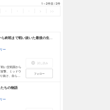
1～2件目
/
2件
・
・
・
>
>>
零戦(ゼロファイター)老兵の回想―南京・真珠湾から終戦まで戦い抜いた最後の生き証人
リー
試し読み
て戦い交戦国から
湾攻撃、ミッドウ
フォロー
り抜け、自らを
鮮やかによみが
「飛龍」から最後
男たちの物語
戦場で、著者は何
らこそ語り得る体
生き抜くための
リー
担う若い人たちに