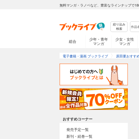
無料マンガ・ラノベなど、豊富なラインナップで18
絞り込み
検索
少年・青年
少女・女性
総合
マンガ
マンガ
電子書籍・漫画 ブックライブ
原田要おすす
おすすめコーナー
発売予定一覧
新刊・続巻一覧