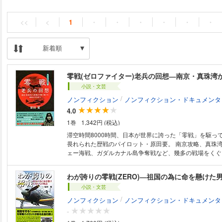
<<
<
1
・
・
・
・
・
・
新着順
小説・文芸
/
ノンフィクション
ノンフィクション・ドキュメンタ
4.0
1巻
1,342円 (税込)
滞空時間8000時間、日本が世界に誇った「零戦」を駆っ
畏れられた歴戦のパイロット・原田要。 南京攻略、真珠
ェー海戦、ガダルカナル島争奪戦など、幾多の戦場をくぐ
「零戦老兵」と呼ぶ著者が翔け抜けた戦前、戦中、戦後が
える。 ミッドウェー海戦で、最後まで孤軍奮闘した空母
わが誇りの零戦(ZERO)―祖国の為に命を懸けた
に飛び立ったのが著者だった！ 生きるか死ぬかの極限の
小説・文芸
を見、いかに行動したのか。 実際の戦場を知る著者だか
験には、戦記の枠を超えて、混沌としたこの現代を力強く
/
ノンフィクション
ノンフィクション・ドキュメンタ
ヒントが多く隠されている。 多くの日本人、特に次代を
-
読んで欲しい１冊！ 著者略歴 原田要 元ゼロ戦戦士。大正5年8月11日長野