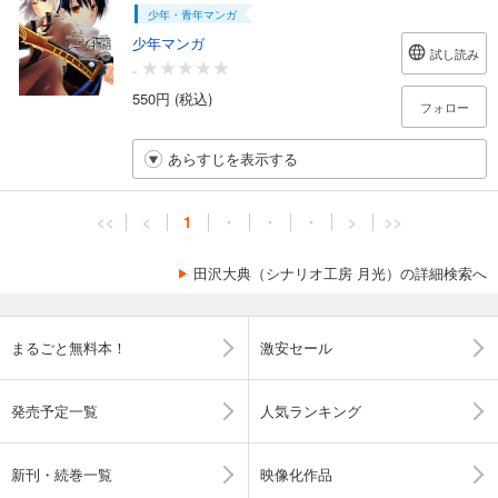
少年・青年マンガ
少年マンガ
試し読み
-
550円 (税込)
フォロー
あらすじを表示する
<<
<
1
・
・
・
>
>>
田沢大典（シナリオ工房 月光）の詳細検索へ
まるごと無料本！
激安セール
発売予定一覧
人気ランキング
新刊・続巻一覧
映像化作品