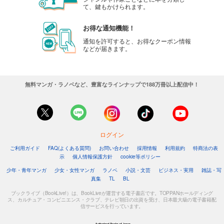
て、鍵もかけられます。
お得な通知機能！
通知を許可すると、お得なクーポン情報
などが届きます。
無料マンガ・ラノベなど、豊富なラインナップで188万冊以上配信中！
ログイン
ご利用ガイド
FAQ(よくある質問)
お問い合わせ
採用情報
利用規約
特商法の表
示
個人情報保護方針
cookie等ポリシー
少年・青年マンガ
少女・女性マンガ
ラノベ
小説・文芸
ビジネス・実用
雑誌・写
真集
TL
BL
ブックライブ（BookLive!）は、BookLiveが運営する電子書店です。TOPPANホールディング
ス、カルチュア・コンビニエンス・クラブ、テレビ朝日の出資を受け、日本最大級の電子書籍配
信サービスを行っています。