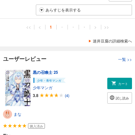
あらすじを表示する
<<
<
1
・
・
・
>
>>
迷井豆腐の詳細検索へ
ユーザーレビュー
一覧
>>
黒の召喚士 25
少年・青年マンガ
カート
少年マンガ
3.8
(4)
試し読み
まな
購入済み