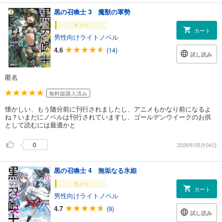
黒の召喚士 3 魔獣の軍勢
ラノベ
カート
男性向けライトノベル
4.6
(14)
試し読み
匿名
無料版購入済み
懐かしい、もう随分前に刊行されましたし、アニメもかなり前になるよ
ね？いまだにノベルは刊行されていますし、ゴールデンウイークのお供
として読むには最適かと
0
2026年05月04日
黒の召喚士 4 無垢なる氷姫
ラノベ
カート
男性向けライトノベル
4.7
(9)
試し読み