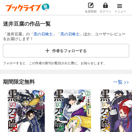
会員登録
ログイン
メニュー
迷井豆腐の作品一覧
「迷井豆腐」の「
黒の召喚士
」「
黒の召喚士
」ほか、ユーザーレビュー
をお届けします！
作者を
フォローする
フォローすると、この作者の新刊が配信された際に、お知らせします。
期間限定無料
一覧
>>