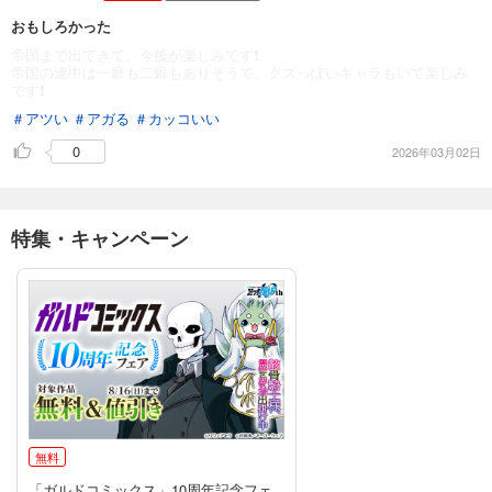
おもしろかった
帝国まで出てきて、今後が楽しみです❗️
帝国の連中は一癖も二癖もありそうで、クズっぽいキャラもいて楽しみ
です❗️
＃アツい
＃アガる
＃カッコいい
0
2026年03月02日
特集・キャンペーン
無料
「ガルドコミックス」10周年記念フェ