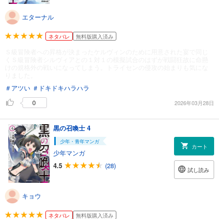
エターナル
ネタバレ
無料版購入済み
Ｓ級冒険者への昇格が決まったケルヴィンのために用意された宴で同じ
くＳ級冒険者シルヴィアとの１対１の模擬試合のはずが戦闘狂故に命懸
けの規格外の戦いになってしまう。トライセンの侵攻の始まりも気にな
りました。
＃アツい
＃ドキドキハラハラ
0
2026年03月28日
黒の召喚士 4
少年・青年マンガ
カート
少年マンガ
4.5
(28)
試し読み
キョウ
ネタバレ
無料版購入済み