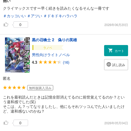
熱い
クライマックスですー早く続きを読みたくなるそんな一冊です
＃カッコいい
＃アツい
＃ドキドキハラハラ
0
2026年06月20日
黒の召喚士 2 偽りの英雄
ラノベ
カート
男性向けライトノベル
4.3
(16)
試し読み
匿名
無料版購入済み
これを最初読んだときは記憶全部消えてるのに前世覚えてるのか？とい
う違和感でした(笑)
そこは、ん？ってなりましたし、他にもそれツッコんでた人いましたけ
ど、違和感ないのかね？
0
2026年05月04日