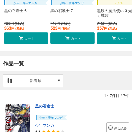
少年・青年マンガ
少年・青年マンガ
ラノベ
黒の召喚士 6
黒の召喚士 7
黒鉄の魔法使い 3 
く城砦
726円 (税込)
748円 (税込)
715円 (税込)
363
523
357
円 (税込)
円 (税込)
円 (税込)
カート
カート
カート
作品一覧
新着順
1～7件目
/
7件
黒の召喚士
少年・青年マンガ
少年マンガ
試し読み
4.1