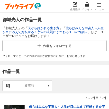
会員登録
ログイン
メニュー
都城光人の作品一覧
「都城光人」の「
天から好かれる生き方
」「
僕らはみんな宇宙人～人生
が目にみえて好転する☆宇宙の法則にまつわる１８の逸話～
」ほか、ユ
ーザーレビューをお届けします！
作者を
フォローする
フォローすると、この作者の新刊が配信された際に、お知らせします。
作品一覧
新着順
1～2件目
/
2件
僕らはみんな宇宙人～人生が目にみえて好転する☆宇