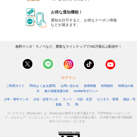
お得な通知機能！
通知を許可すると、お得なクーポン情報
などが届きます。
無料マンガ・ラノベなど、豊富なラインナップで188万冊以上配信中！
ログイン
ご利用ガイド
FAQ(よくある質問)
お問い合わせ
採用情報
利用規約
特商法の表
示
個人情報保護方針
cookie等ポリシー
少年・青年マンガ
少女・女性マンガ
ラノベ
小説・文芸
ビジネス・実用
雑誌・写
真集
TL
BL
ブックライブ（BookLive!）は、BookLiveが運営する電子書店です。TOPPANホールディング
ス、カルチュア・コンビニエンス・クラブ、テレビ朝日の出資を受け、日本最大級の電子書籍配
信サービスを行っています。