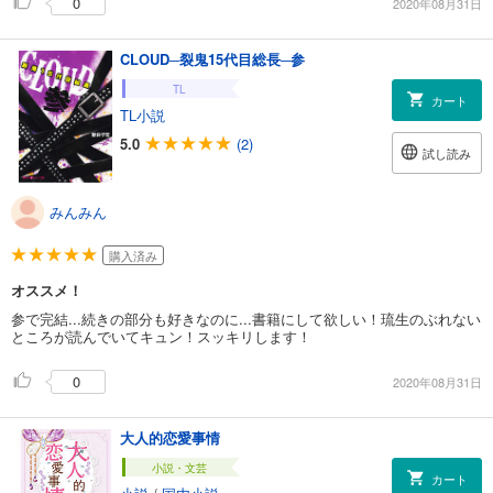
0
2020年08月31日
CLOUD─裂鬼15代目総長─参
TL
カート
TL小説
5.0
(2)
試し読み
みんみん
購入済み
オススメ！
参で完結...続きの部分も好きなのに...書籍にして欲しい！琉生のぶれない
ところが読んでいてキュン！スッキリします！
0
2020年08月31日
大人的恋愛事情
小説・文芸
カート