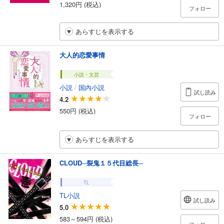
1,320円 (税込)
フォロー
あらすじを表示する
大人的恋愛事情
小説・文芸
小説
/
国内小説
試し読み
4.2
550円 (税込)
フォロー
あらすじを表示する
CLOUD─裂鬼１５代目総長─
TL
TL小説
試し読み
5.0
583～594円 (税込)