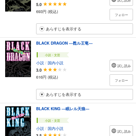
試し読み
5.0
693円 (税込)
フォロー
あらすじを表示する
BLACK DRAGON ―甦ル王竜―
小説・文芸
小説
/
国内小説
試し読み
3.0
616円 (税込)
フォロー
あらすじを表示する
BLACK KING ―眠レル天狼―
小説・文芸
小説
/
国内小説
試し読み
3.5