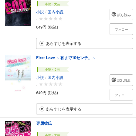
小説・文芸
小説
/
国内小説
試し読み
-
649円 (税込)
フォロー
あらすじを表示する
First Love ～君まで10センチ。～
小説・文芸
小説
/
国内小説
試し読み
-
649円 (税込)
フォロー
あらすじを表示する
専属彼氏
小説・文芸