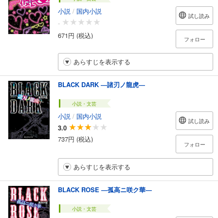
小説
/
国内小説
試し読み
-
671円 (税込)
フォロー
あらすじを表示する
BLACK DARK ―諸刃ノ龍虎―
小説・文芸
小説
/
国内小説
試し読み
3.0
737円 (税込)
フォロー
あらすじを表示する
BLACK ROSE ―孤高ニ咲ク華―
小説・文芸