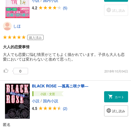
小説
/
国内小説
4.2
(5)
試し読み
しほ
購入済み
大人的恋愛事情
大人でも恋愛に悩む情景がとてもよく描かれています。子供も大人も恋
愛においては変わらないと改めて思った。
0
2018年10月04日
BLACK ROSE ―孤高ニ咲ク華―
小説・文芸
カート
小説
/
国内小説
4.5
(2)
試し読み
匿名