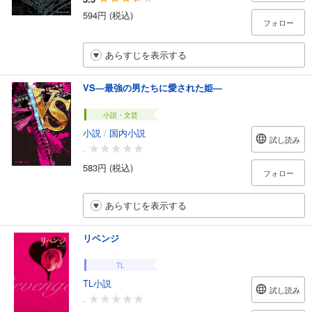
594円 (税込)
フォロー
あらすじを表示する
VS―最強の男たちに愛された姫―
小説・文芸
小説
/
国内小説
試し読み
-
583円 (税込)
フォロー
あらすじを表示する
リベンジ
TL
TL小説
試し読み
-