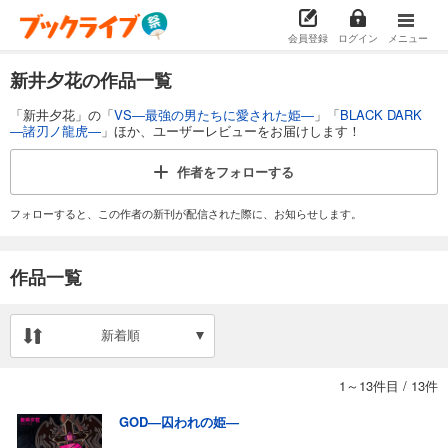
会員登録
ログイン
メニュー
新井夕花の作品一覧
「新井夕花」の「
VS―最強の男たちに愛された姫―
」「
BLACK DARK
―諸刃ノ龍虎―
」ほか、ユーザーレビューをお届けします！
作者を
フォローする
フォローすると、この作者の新刊が配信された際に、お知らせします。
作品一覧
新着順
1～13件目
/
13件
GOD―囚われの姫―