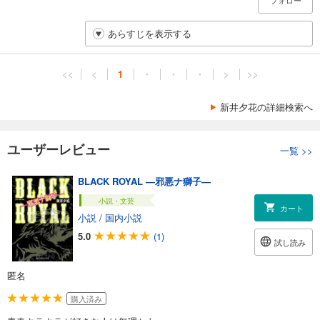
フォロー
あらすじを表示する
<<
<
1
・
・
・
>
>>
新井夕花の詳細検索へ
ユーザーレビュー
一覧
>>
BLACK ROYAL ―邪悪ナ獅子―
小説・文芸
カート
小説
/
国内小説
5.0
(1)
試し読み
匿名
購入済み