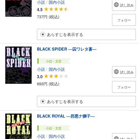
小説
/
国内小説
試し読み
4.5
737円 (税込)
フォロー
あらすじを表示する
BLACK SPIDER ―囚ワレタ蒼―
小説・文芸
小説
/
国内小説
試し読み
3.0
693円 (税込)
フォロー
あらすじを表示する
BLACK ROYAL ―邪悪ナ獅子―
小説・文芸
小説
/
国内小説