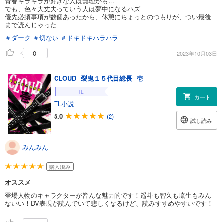
青春キラキラが好きな人は無理かも…
でも、色々大丈夫っていう人は夢中になるハズ
優先必須事項が数個あったから、休憩にちょっとのつもりが、つい最後
まで読んじゃった
＃ダーク
＃切ない
＃ドキドキハラハラ
0
2023年10月03日
CLOUD─裂鬼１５代目総長─壱
TL
カート
TL小説
5.0
(2)
試し読み
みんみん
購入済み
オススメ
登場人物のキャラクターが皆んな魅力的です！遥斗も智久も琉生もみん
ないい！DV表現が読んでいて悲しくなるけど、読みすすめやすいです！