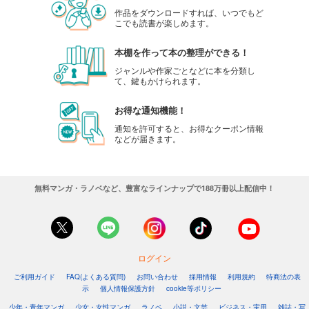
作品をダウンロードすれば、いつでもど
こでも読書が楽しめます。
本棚を作って本の整理ができる！
ジャンルや作家ごとなどに本を分類し
て、鍵もかけられます。
お得な通知機能！
通知を許可すると、お得なクーポン情報
などが届きます。
無料マンガ・ラノベなど、豊富なラインナップで188万冊以上配信中！
ログイン
ご利用ガイド
FAQ(よくある質問)
お問い合わせ
採用情報
利用規約
特商法の表
示
個人情報保護方針
cookie等ポリシー
少年・青年マンガ
少女・女性マンガ
ラノベ
小説・文芸
ビジネス・実用
雑誌・写