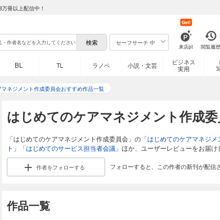
8万冊以上配信中！
Get!
セーフサーチ 中
来店pt
閲覧履
ビジネス
BL
TL
ラノベ
小説・文芸
実用
アマネジメント作成委員会おすすめ作品一覧
はじめてのケアマネジメント作成委
「はじめてのケアマネジメント作成委員会」の「
はじめてのケアマネジメ
ト
」「
はじめてのサービス担当者会議
」ほか、ユーザーレビューをお届け
フォローすると、この作者の新刊が配信
作者を
フォローする
作品一覧