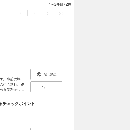
1～2件目
/
2件
・
・
・
>
>>
試し読み
す。事前の準
の司会進行、終
フォロー
べき業務をつぶ
。
るチェックポイント