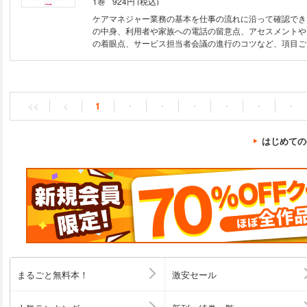
1巻
924円 (税込)
ケアマネジャー業務の基本を仕事の流れに沿って確認でき
の中身、利用者や家族への電話の留意点、アセスメントや
の着眼点、サービス担当者会議の進行のコツなど、項目ご
イントと詳しい解説を収載する。はじめて仕事に就く方に
<<
<
1
・
・
・
・
・
・
はじめての
まるごと無料本！
激安セール