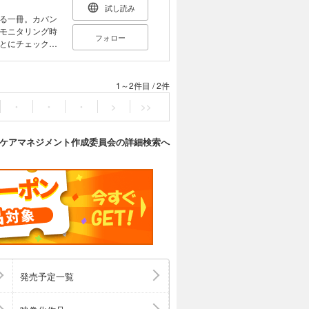
試し読み
る一冊。カバン
モニタリング時
フォロー
とにチェックポ
最適。
1～2件目
/
2件
・
・
・
>
>>
ケアマネジメント作成委員会の詳細検索へ
発売予定一覧