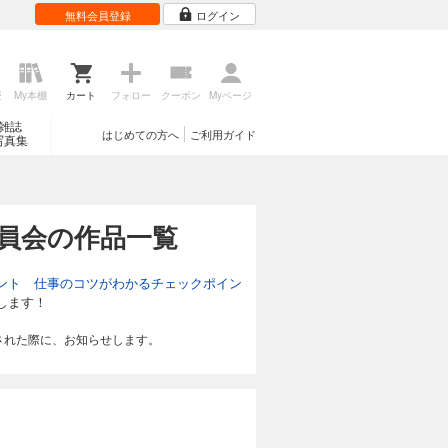
無料会員登録
ログイン
歴
My本棚
カート
フォロー
クーポン
Myページ
雑誌
はじめての方へ
ご利用ガイド
写真集
員会の作品一覧
ント 仕事のコツがわかるチェックポイン
します！
された際に、お知らせします。