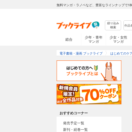
無料マンガ・ラノベなど、豊富なラインナップで18
絞り込み
検索
少年・青年
少女・女性
総合
マンガ
マンガ
電子書籍・漫画 ブックライブ
はじめてのケ
おすすめコーナー
発売予定一覧
新刊・続巻一覧