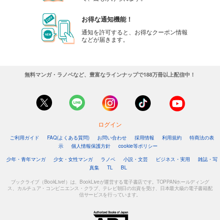
お得な通知機能！
通知を許可すると、お得なクーポン情報
などが届きます。
無料マンガ・ラノベなど、豊富なラインナップで188万冊以上配信中！
ログイン
ご利用ガイド
FAQ(よくある質問)
お問い合わせ
採用情報
利用規約
特商法の表
示
個人情報保護方針
cookie等ポリシー
少年・青年マンガ
少女・女性マンガ
ラノベ
小説・文芸
ビジネス・実用
雑誌・写
真集
TL
BL
ブックライブ（BookLive!）は、BookLiveが運営する電子書店です。TOPPANホールディング
ス、カルチュア・コンビニエンス・クラブ、テレビ朝日の出資を受け、日本最大級の電子書籍配
信サービスを行っています。