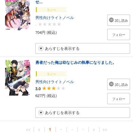
せ...
ラノベ
男性向けライトノベル
試し読み
-
704円 (税込)
フォロー
あらすじを表示する
勇者だった俺は幼なじみの執事になりました。
ラノベ
男性向けライトノベル
試し読み
3.0
627円 (税込)
フォロー
あらすじを表示する
<<
<
1
・
・
・
>
>>