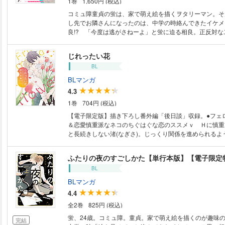
1巻
1,650円 (税込)
コミュ障童貞の蛍は、家で萌え絵を描くヲタリーマン。そ
し先でお隣さんになったのは、中学の時絡んできたイケメ
良!? 「今度は逃がさねーよ」と蛍に迫る相良。正反対な
は!? 『ふたりの夜のすごしかた』の『～リア充漫画家と
クのトクベツナイト～』全7話と『～陽キャ腐男子とツン
じれったい花
ベツナイト～』全3話の計10話を収録した一気読みセット
BL
BLマンガ
4.3
1巻
704円 (税込)
【電子限定版】描き下ろし番外編「後日談」収録。●フェ
＆恋愛慎重派なネコのちぐはぐな恋のススメｖ Ｈに慎重
と長続きしない渚(なぎさ)。じっくり関係を進められるよ
したい…。悩める日々を過ごしていたある日、来るもの拒
屋の店員・桔平(きっぺい）に告白された!? しかも、セ
ふたりの夜のすごしかた【単行本版】【電子限定
ないという衝撃の言葉つき!! ずっと清い関係でいたいわ
BL
ど、今度こそ理想の恋ができるかも――ところが予想に反
平に、渚は悶々とするハメになって!?
BLマンガ
4.4
全2巻
825円 (税込)
蛍、24歳。コミュ障。童貞。家で萌え絵を描くのが趣味
完結