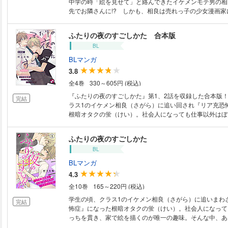
中学の時「絵を見せて」と絡んできたイケメンモテ男の相
先でお隣さんに!? しかも、相良は売れっ子の少女漫画家
て!? 「今度は逃がさねーよ」と蛍に迫る相良。正反対な
恋の結末は!? 【本作品は話売り『ふたりの夜のすごしか
ふたりの夜のすごしかた 合本版
きおろしを加えた単行本の電子版になります。】
BL
BLマンガ
3.8
全4巻
330～605円 (税込)
『ふたりの夜のすごしかた』第1、2話を収録した合本版
完結
ラス1のイケメン相良（さがら）に追い回され『リア充恐
根暗オタクの蛍（けい）。社会人になっても仕事以外はぼ
で絵を描くのが唯一の趣味。そんなある日、引っ越し先で
しかも相良は漫画家になってて、漫画のアシをする事に!?
ふたりの夜のすごしかた
リア充漫画家×冴えないコミュ障オタリーマンの秘密の夜
BL
た。
BLマンガ
4.3
全10巻
165～220円 (税込)
学生の頃、クラス1のイケメン相良（さがら）に追いまわ
完結
怖症』になった根暗オタクの蛍（けい）。社会人になって
っちを貫き、家で絵を描くのが唯一の趣味。そんな中、あ
で相良と再会！？しかも相良は漫画家になってて「今でも