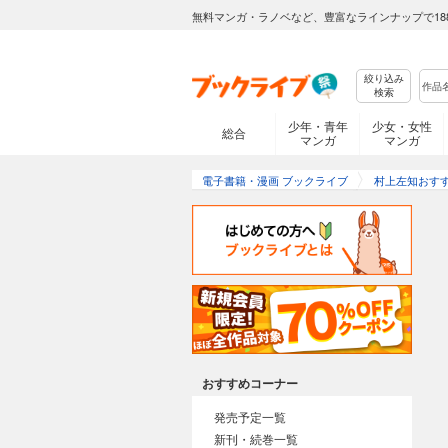
無料マンガ・ラノベなど、豊富なラインナップで18
絞り込み
検索
少年・青年
少女・女性
総合
マンガ
マンガ
電子書籍・漫画 ブックライブ
村上左知おす
おすすめコーナー
発売予定一覧
新刊・続巻一覧