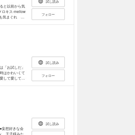
試し読み
ると以前から気
ス-mellow
フォロー
いつも気まぐれ 第
試し読み
は「お試しだ」
時はかわいくて
フォロー
愛して愛してと
もうやめる」と
試し読み
●妄想好きな会
ｖ 王子様みた