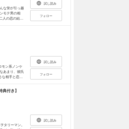
試し読み
んな蛍が引っ越
ンモテ男の相
フォロー
二人の恋の結末
引きこもりオタ
デレアシのトク
！
試し読み
ロモン系ノンケ
なあまり、彼氏
フォロー
うな相手と恋が
まずで有名な花
ックスする自信は
特典付き】
けじゃないけ
して積極的な桔
試し読み
のヲタリーマン。