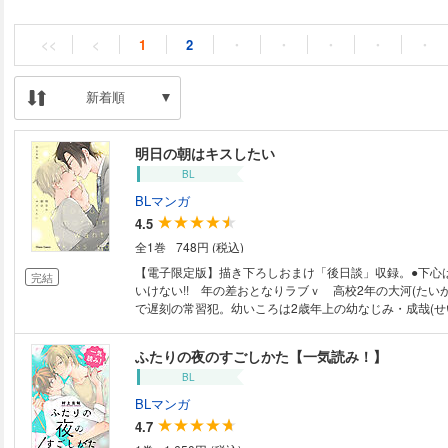
<<
<
1
2
・
・
・
・
・
新着順
明日の朝はキスしたい
BL
BLマンガ
4.5
全1巻
748円 (税込)
【電子限定版】描き下ろしおまけ「後日談」収録。●下心
完結
いけない!! 年の差おとなりラブｖ 高校2年の大河(たい
で遅刻の常習犯。幼いころは2歳年上の幼なじみ・成哉(せ
ていたけれど、今ではすっかり疎遠気味だ。そんなある日
休学し実家に帰ってきた!! 再び目覚まし係をお願いする
ふたりの夜のすごしかた【一気読み！】
すぎる距離感に、当時のドキドキを思い出す。そうか俺、
BL
だったのか――。2年越しの恋心を自覚し、触れてしまわ
る日々で!?
BLマンガ
4.7