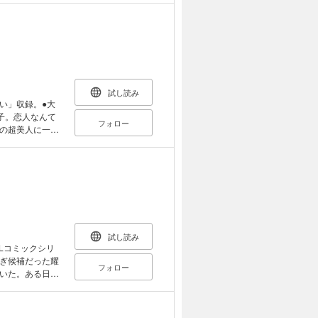
ペースなリア充
が始まった。
試し読み
い」収録。●大
子。恋人なんて
フォロー
の超美人に一目
た!! はじめて
ばかり。「俺、
回りまわって恋
試し読み
Lコミックシリ
ぎ候補だった耀
フォロー
いた。ある日そ
からあふれ出る
の恋人［村上左知