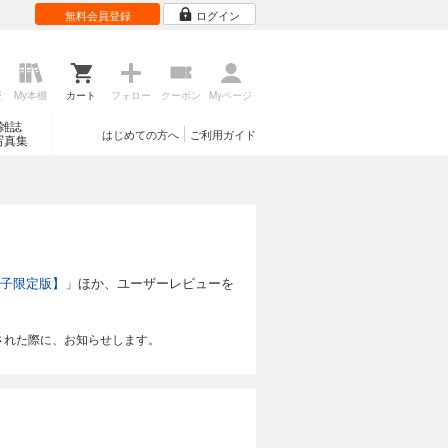
無料会員登録
ログイン
歴
My本棚
カート
フォロー
クーポン
Myページ
雑誌
はじめての方へ
ご利用ガイド
写真集
電子限定版】
」ほか、ユーザーレビューを
された際に、お知らせします。