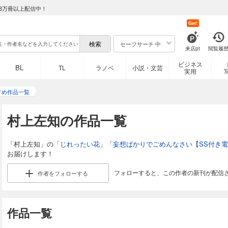
8万冊以上配信中！
Get!
セーフサーチ 中
来店pt
閲覧履
ビジネス
BL
TL
ラノベ
小説・文芸
実用
すめ作品一覧
村上左知の作品一覧
「村上左知」の「
じれったい花
」「
妄想ばかりでごめんなさい【SS付き
お届けします！
フォローすると、この作者の新刊が配信
作者を
フォローする
作品一覧