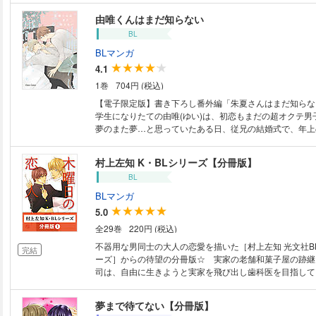
ろ？手伝って」と漫画のアシをする事に！？ごり押しマイ
由唯くんはまだ知らない
漫画家×冴えないコミュ障オタリーマンの秘密の夜の関係
BL
BLマンガ
4.1
1巻
704円 (税込)
【電子限定版】書き下ろし番外編「朱夏さんはまだ知らな
学生になりたての由唯(ゆい)は、初恋もまだの超オクテ男
夢のまた夢…と思っていたある日、従兄の結婚式で、年上
惚れｖ 朱夏(しゅか)と名乗るその男性は、実は便利屋だっ
の恋に浮かれて猛アピールするけれど、軽くあしらわれて
村上左知 K・BLシリーズ【分冊版】
恋愛とか向いてないから」タチネコ問わずモテる朱夏は、
BL
愛オンチと化していることが判明して…!?
BLマンガ
5.0
全29巻
220円 (税込)
不器用な男同士の大人の恋愛を描いた［村上左知 光文社B
完結
ーズ］からの待望の分冊版☆ 実家の老舗和菓子屋の跡継
司は、自由に生きようと実家を飛び出し歯科医を目指して
こに、幼馴染みで高校生の誠が訪ねてきて…。眩しい白衣
淡い欲望。切なく優しい恋の1編。 ※本作品は『木曜日
夢まで待てない【分冊版】
BLシリーズ 1］』にも収録されています。