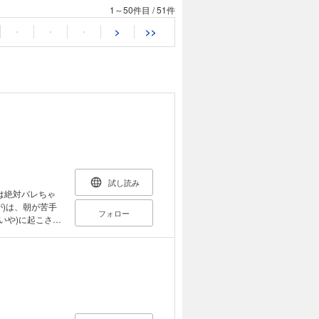
1～50件目
/
51件
・
・
・
>
>>
試し読み
は絶対バレちゃ
が)は、朝が苦手
フォロー
いや)に起こされ
、成哉が大学を
ことになり、近
成哉のこと好き
ないよう自制す