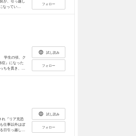
良が、引っ越し
フォロー
になってい
二人が織りなす
た』1～5話に描
試し読み
！ 学生の頃、ク
怖症』になった
フォロー
っちを貫き、家
相良と再会!?
 マイペースな
の関係が始まっ
試し読み
され『リア充恐
も仕事以外はぼ
フォロー
る日引っ越し先
絵、描いてんだ