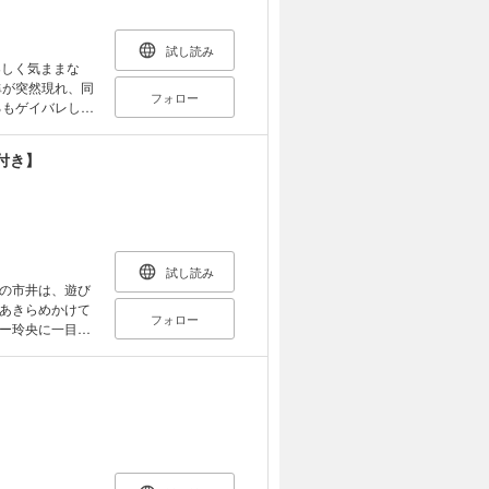
試し読み
楽しく気ままな
隼が突然現れ、同
フォロー
るもゲイバレした
は創介がゲイであ
たら、ここに置い
付き】
試し読み
の市井は、遊び
あきらめかけて
フォロー
ー玲央に一目惚
にしてしまう。
？）同棲生活を
、波乱含みの恋