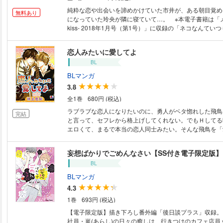
純粋な恋や出会いを諦めかけていた市井が、ある朝目覚め
無料あり
になっていた玲央が隣に寝ていて…。 ※本電子書籍は「メロキ
kiss- 2018年1月号（第1号）」に収録の「ネコなんて
1話」と同内容です。
恋人みたいに愛してよ
BL
BLマンガ
3.8
全1巻
680円 (税込)
ラブラブな恋人になりたいのに、勇人がベタ惚れした飛鳥
完結
と言って、セフレから格上げしてくれない。でもＨしてる
エロくて、まるで本当の恋人同士みたい。そんな飛鳥を「
ろかしてやる」つもりだった勇人だけど、急にセフレを「
言われてしまい…！？
妄想ばかりでごめんなさい【SS付き電子限定版】
BL
BLマンガ
4.3
1巻
693円 (税込)
【電子限定版】描き下ろし番外編「後日談プラス」収録。
社員・嵐(あらし)の日々の癒しは、行きつけのカフェ店員