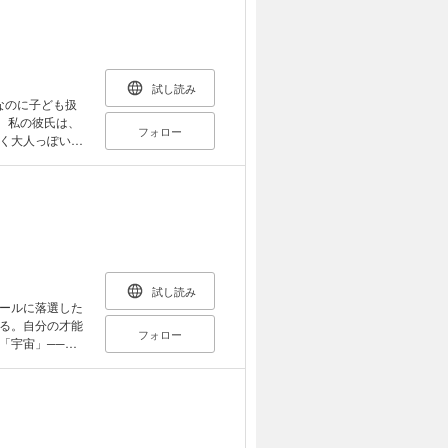
試し読み
なのに子ども扱
。私の彼氏は、
フォロー
く大人っぽい彼
で…、ロリっぽく
そんなある日、
ら…?
試し読み
ールに落選した
る。自分の才能
フォロー
「宇宙」──。
触れられたての
─。絵筆じゃな
供元変更・再編