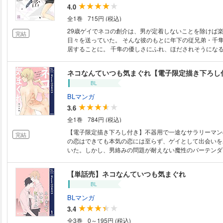
4.0
全1巻
715円 (税込)
29歳ゲイでネコの創介は、男が定着しないことを除けば
完結
日々を送っていた。 そんな彼のもとに年下の従兄弟・千
居することに。 千隼の優しさにふれ、ほだされそうにな
くない創介は、追い出そうとする。 しかし、なぜか千隼
ることを知っていて…!? さらには「バラされたくなかっ
ネコなんていつも気まぐれ【電子限定描き下ろし
て」と迫られてしまう始末…。 豹変する千隼にゲイ嫌いだからだと思って
BL
いたけれど、それにしては態度がおかしくて――？
BLマンガ
3.6
全1巻
784円 (税込)
【電子限定描き下ろし付き】不器用で一途なサラリーマン
完結
の恋はできても本気の恋には至らず、ゲイとして出会いを
いた。しかし、男絡みの問題が耐えない魔性のバーテンダ
れしてゲイバーに通いつめるうち、酔った勢いで一夜を共
記憶がないまま野良ネコのように転がり込まれ、晴れて（
【単話売】ネコなんていつも気まぐれ
スタートするが……!? ビッチなネコと不器用リーマンの
BL
が始まる!!（リバあり）
BLマンガ
3.4
全3巻
0～195円 (税込)