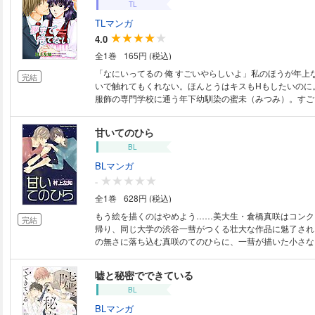
TL
TLマンガ
4.0
全1巻
165円 (税込)
「なにいってるの 俺 すごいやらしいよ」私のほうが年上
完結
いで触れてもくれない。ほんとうはキスもHもしたいのに
服飾の専門学校に通う年下幼馴染の蜜未（みつみ）。すご
と比べ、私ときたらもうすぐ20歳になるのに小柄で童顔
て変質者にいたずらされないか心配、とか言われちゃう。
甘いてのひら
蜜未がデザインした洋服のモデルをしに、彼の家に行った
BL
BLマンガ
-
全1巻
628円 (税込)
もう絵を描くのはやめよう……美大生・倉橋真咲はコンク
完結
帰り、同じ大学の渋谷一彗がつくる壮大な作品に魅了され
の無さに落ち込む真咲のてのひらに、一彗が描いた小さな
絵、やめんなよ。世界なんて、誰だってつくれるさ──、
ひらが熱い……。芸術家の指先で翻弄される俺のカラダ─
嘘と秘密でできている
くて、てのひらで淫らに触れてくれ……っ。【本作品は提
BL
集作品につき、重複購入にご注意下さい】
BLマンガ